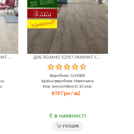
СОСНА БОРДО 52574 ЛАМІНАТ CLASSEN GALAXY 4V POOL
ДУБ ЛОЗАНО 52597 ЛАМІНАТ CLASSEN GALAXY 4V POOL
Виробник:
CLASSEN
на
Країна виробник: Німеччина
ас
Клас зносостійкості: 32 клас
619 Грн
/
м2
Є в наявності
У КОШИК