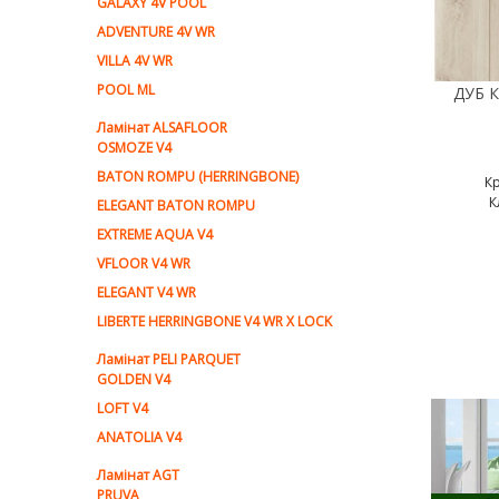
GALAXY 4V POOL
ADVENTURE 4V WR
VILLA 4V WR
POOL ML
Ламiнат ALSAFLOOR
OSMOZE V4
BATON ROMPU (HERRINGBONE)
К
К
ELEGANT BATON ROMPU
EXTREME AQUA V4
VFLOOR V4 WR
ELEGANT V4 WR
LIBERTE HERRINGBONE V4 WR X LOCK
Ламiнат PELI PARQUET
GOLDEN V4
LOFT V4
ANATOLIA V4
Ламiнат AGT
PRUVA