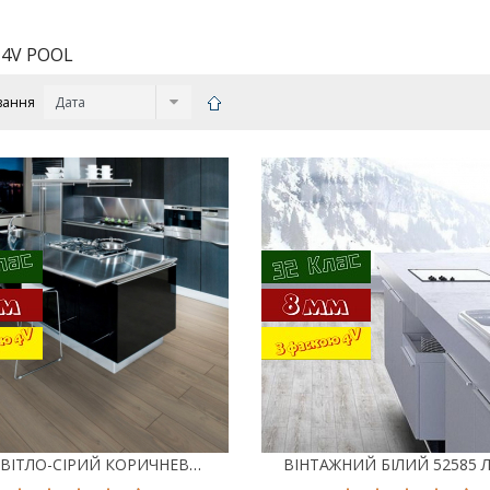
 4V POOL
вання
ДУБ СВІТЛО-СІРИЙ КОРИЧНЕВИЙ 52538 ЛАМІНАТ CLASSEN GALAXY POOL 4V