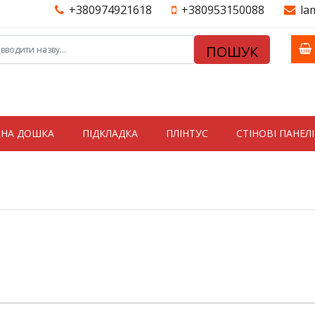
+380974921618
+380953150088
la
ПОШУК
ТНА ДОШКА
ПІДКЛАДКА
ПЛІНТУС
СТIНОВI ПАНЕЛI