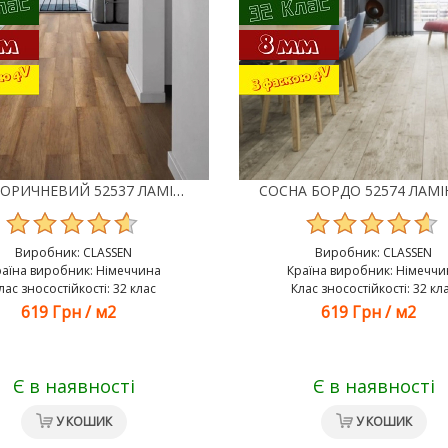
ДУБ КОРИЧНЕВИЙ 52537 ЛАМІНАТ CLASSEN NEUTRAL
Виробник:
CLASSEN
Виробник:
CLASSEN
раїна виробник: Німеччина
Країна виробник: Німеччи
лас зносостійкості: 32 клас
Клас зносостійкості: 32 кл
619 Грн
/
м2
619 Грн
/
м2
Є в наявності
Є в наявності
У КОШИК
У КОШИК