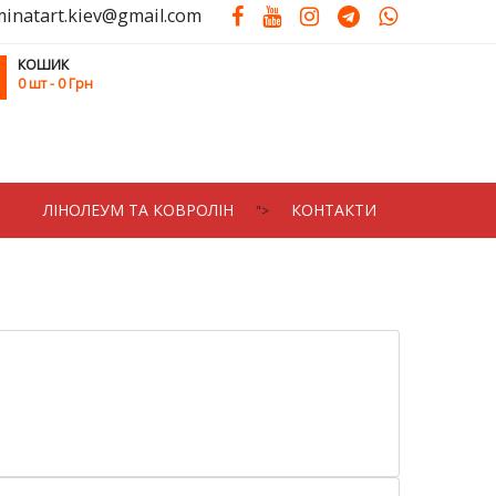
minatart.kiev@gmail.com
КОШИК
0
шт
- 0 Грн
ЛIНОЛЕУМ ТА КОВРОЛIН
КОНТАКТИ
">