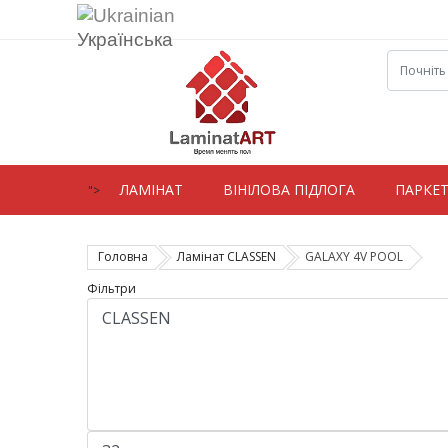
Українська
ЛАМIНАТ
ВIНIЛОВА ПІДЛОГА
ПАРКЕ
">
Головна
Ламiнат CLASSEN
GALAXY 4V POOL
Фільтри