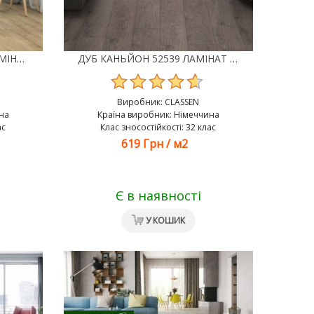
ДУБ БУРЛІНГТОН 52536 ЛАМІНАТ CLASSEN Х GALAXY POOL 4V
ДУБ КАНЬЙОН 52539 ЛАМІНАТ CLASSEN Х GALAXY POOL 4V
Виробник:
CLASSEN
на
Країна виробник: Німеччина
ас
Клас зносостійкості: 32 клас
619 Грн
/
м2
Є в наявності
У КОШИК