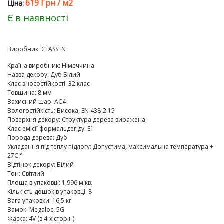
619 Грн
/
м2
Цiна:
Є в наявності
Виробник:
CLASSEN
Країна виробник
:
Німеччина
Назва декору
:
Дуб Білий
Клас зносостійкості
:
32 клас
Товщина
:
8 мм
Захисний шар
:
AC4
Вологостійкість
:
Висока, EN 438-2.15
Поверхня декору
:
Структура дерева виражена
Клас емісії формальдегіду
:
E1
Порода дерева
:
Дуб
Укладання під теплу підлогу
:
Допустима, максимальна температура +
27C °
Відтінок декору
:
Білий
Тон
:
Світлий
Площа в упаковці
:
1,996 м.кв.
Кількість дошок в упаковці
:
8
Вага упаковки
:
16,5 кг
Замок
:
Megaloc, 5G
Фаска
:
4V (з 4-х сторін)