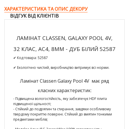
ХАРАКТЕРИСТИКА ТА ОПИС ДЕКОРУ
ВІДГУК ВІД КЛІЄНТІВ
ЛАМІНАТ CLASSEN, GALAXY POOL 4V,
32 КЛАС, AC4, 8ММ - ДУБ БІЛИЙ 52587
✔ Код товара:
52587
✔ Екологічно чистий, виробництво витримує всі норми.
Ламінат Classen Galaxy Pool 4V має ряд
класних характеристик:
- Підвищена вологостійкість,
яку забезпечує HDF плита
підвищеної щільності;
-
Стійкий до подряпин та стирання
, завдяки особливому
твердому покриттю поверхні. Стійкий до вмятин тонкими
предметами меблів;