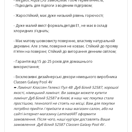
- Megaloc Aqua (5G Замок);
Має 100% герметичність
;
-
Підходить для підлоги з водяним підігрівом;
-
Жаростійкий
, має дуже низький рівень горючості;
-
Дуже малий вміст формальдегідів E1
, не має в складі
хлоридних з'єднать;
- Має матову шовковисту поверхню, властиву натуральній
деревині. Але з тим, поверхня не ковзає. Стійкий до прояву
п'ятен на поверхні;
Стійкий до вигорання денним світлом;
-
Гарантія від 15 до 25 років
для домашнього
використання;
- Ексклюзивні
дизайнерські декори німецького виробника
Classen Galaxy Pool 4V
➨ Ламінат
Классен Гелексі Пул 4В Дуб Білий 52587
, хорошої
якості, німецький ламінат. Ви завжди можете купити
ламінат
Дуб Білий
52587 в Києві, в наш час покупка стала
простішою, технології не стоять на місці. Вам для покупки
потрібно прийти / приїхати в наш маг
азин-салон, або на
сайті інтернет-магазину LaminatART оформити
замовлення. Після чого, наші кур'єри доставлять Ваше
замовлення
Дуб Білий 52587 Classen Galaxy Pool 4V .