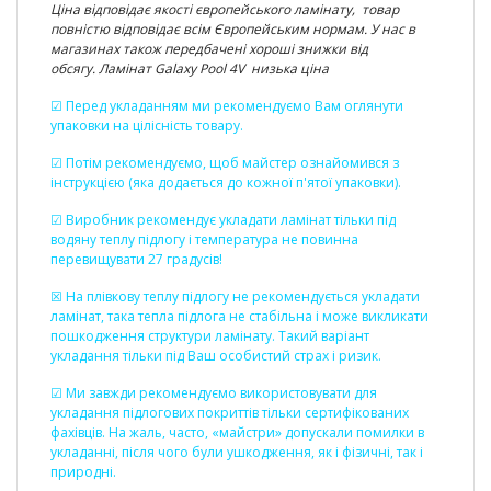
Ціна відповідає якості європейського ламінату, товар
повністю відповідає всім Європейським нормам. У нас в
магазинах також передбачені хороші знижки від
обсягу. Ламінат Galaxy Pool 4V низька ціна
☑ Перед укладанням ми рекомендуємо Вам оглянути
упаковки на цілісність товару.
☑ Потім рекомендуємо, щоб майстер ознайомився з
інструкцією (яка додається до кожної п'ятої упаковки).
☑ Виробник рекомендує укладати ламінат тільки під
водяну теплу підлогу і температура не повинна
перевищувати 27 градусів!
☒ На плівкову теплу підлогу не рекомендується укладати
ламінат, така тепла підлога не стабільна і може викликати
пошкодження структури ламінату. Такий варіант
укладання тільки під Ваш особистий страх і ризик.
☑ Ми завжди рекомендуємо використовувати для
укладання підлогових покриттів тільки сертифікованих
фахівців. На жаль, часто, «майстри» допускали помилки в
укладанні, після чого були ушкодження, як і фізичні, так і
природні.