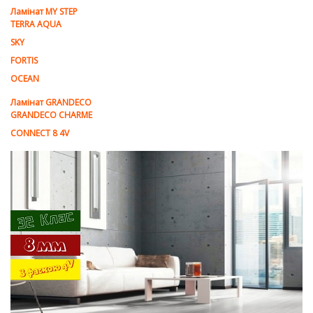
Ламінат MY STEP
TERRA AQUA
SKY
FORTIS
OCEAN
Ламінат GRANDECO
GRANDECO CHARME
CONNECT 8 4V