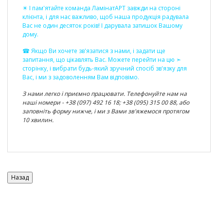
☀ І пам'ятайте команда ЛамінатАРТ завжди на стороні
клієнта, і для нас важливо, щоб наша продукція радувала
Вас не один десяток років! І дарувала затишок Вашому
дому.
☎ Якщо Ви хочете зв'язатися з нами, і задати ще
запитання, що цікавлять Вас. Можете перейти на цю ➣
сторінку
, і вибрати будь-який зручний спосіб зв'язку для
Вас, і ми з задоволенням Вам відповімо.
З нами легко і приємно працювати. Телефонуйте нам на
наші номери - +38 (097) 492 16 18; +38 (095) 315 00 88, або
заповніть форму нижче, і ми з Вами зв'яжемося протягом
10 хвилин.