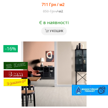
711 Грн
/
м2
850 Грн
/
м2
Є в наявності
У КОШИК
-16%