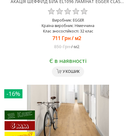
АКАЦІЯ ШЕФФІЛД БІЛА EL1096 ЛАМІНАТ EGGER CLASSIC AQUA 4V 32 КЛАС 8 ММ
Виробник:
EGGER
Країна виробник: Німеччина
Клас зносостійкості: 32 клас
711 Грн
/
м2
850 Грн
/
м2
Є в наявності
У КОШИК
-16%