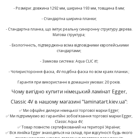
- Розміри: довжина 1292 мм, ширина 193 мм, товщина 8 мм;
- Стандартна ширина планки;
- Стандартна планка, що імітує реальну синхронну структуру дерева.
Матова структура;
- Екологічність, підтверджена всіма відповідними європейськими
стандартами;
- Замкова система: Aqua CLIC it!;
- Чотиристороння фаска, 4V-подібна фаска по всім краях планки.;
Гарантія при використанні в домашніх умовах: 20 років.
Чому вигідно купити німецький ламінат Egger,
Classic 4V в нашому магазині "laminatart.kiev.ua":
✅ Ми офіційні дилери німецької торгової марки Egger;
✅ Ми підтримуємо всі гарантійні зобов'язання торгової марки Egger,
Classic Aqua 4V;
✅ Товар повністю сертифікований на території України;
✅ Вся лінійка Egger знаходяться на складі, при відсутності будь-якого