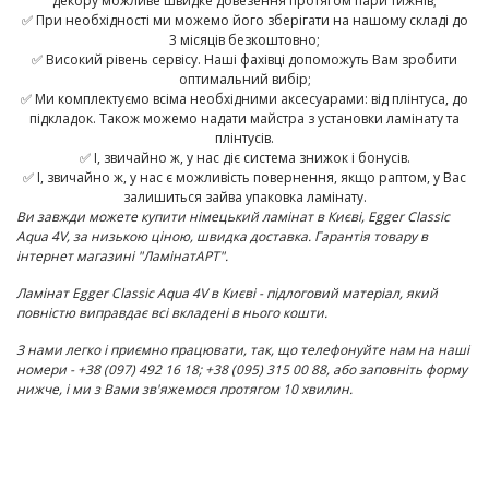
декору можливе швидке довезення протягом пари тижнів;
✅ При необхідності ми можемо його зберігати на нашому складі до
3 місяців безкоштовно;
✅ Високий рівень сервісу. Наші фахівці допоможуть Вам зробити
оптимальний вибір;
✅ Ми комплектуємо всіма необхідними аксесуарами: від плінтуса, до
підкладок. Також можемо надати майстра з установки ламінату та
плінтусів.
✅ І, звичайно ж, у нас діє система знижок і бонусів.
✅ І, звичайно ж, у нас є можливість повернення, якщо раптом, у Вас
залишиться зайва упаковка ламінату.
Ви завжди можете купити німецький ламінат в Києві,
Egger
Classic
Aqua 4V
,
за низькою ціною, швидка доставка. Гарантія товару в
інтернет магазині "ЛамінатАРТ".
Ламінат
Egger
Classic Aqua 4V
в Києві - підлоговий матеріал, який
повністю виправдає всі вкладені в нього кошти.
З нами легко і приємно працювати, так, що телефонуйте нам на наші
номери - +38 (097) 492 16 18; +38 (095) 315 00 88, або заповніть форму
нижче, і ми з Вами зв'яжемося протягом 10 хвилин.