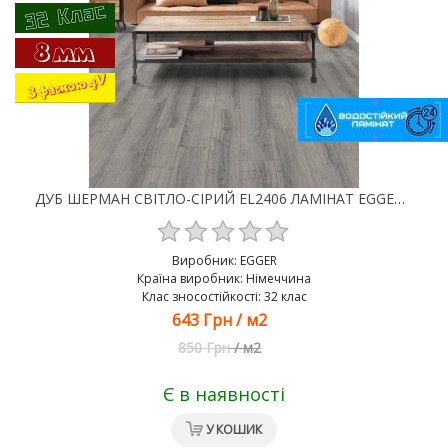
ДУБ ШЕРМАН СВІТЛО-СІРИЙ EL2406 ЛАМІНАТ EGGER CLASSIC AQUA 4V 32 КЛАС 8 ММ
Виробник:
EGGER
Країна виробник: Німеччина
Клас зносостійкості: 32 клас
643 Грн
/
м2
850 Грн
/
м2
Є в наявності
У КОШИК