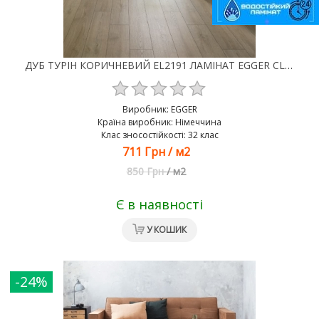
ДУБ ТУРІН КОРИЧНЕВИЙ EL2191 ЛАМІНАТ EGGER CLASSIC AQUA 4V 32 КЛАС 8 ММ
Виробник:
EGGER
Країна виробник: Німеччина
Клас зносостійкості: 32 клас
711 Грн
/
м2
850 Грн
/
м2
Є в наявності
У КОШИК
-24%