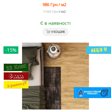
986 Грн
/
м2
1160 Грн
/
м2
Є в наявності
У КОШИК
-15%