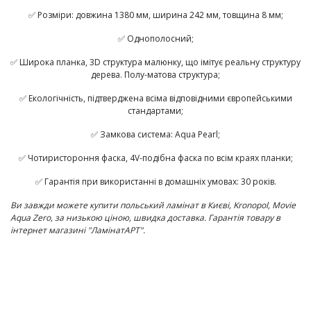
✅ Розміри: довжина 1380 мм, ширина 242 мм, товщина 8 мм;
✅ Однополосний;
✅ Широка планка, 3D структура малюнку, що імітує реальну структуру
дерева. Полу-матова структура;
✅ Екологічність, підтверджена всіма відповідними європейськими
стандартами;
✅ Замкова система: Aqua Pearl;
✅ Чотиристороння фаска, 4V-подібна фаска по всім краях планки;
✅ Гарантія при використанні в домашніх умовах: 30 років.
Ви завжди можете купити польський ламінат в Києві,
Kronopol
,
Movie
Aqua Zero
,
за низькою ціною, швидка доставка. Гарантія товару в
інтернет магазині "ЛамінатАРТ".