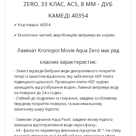
ZERO, 33 КЛАС, AC5, 8 ММ - ДУБ
КАМЕДІ 40354
✔ Код товара:
40354
✔ Екологічно чистий, виробництво витримує всі норми.
Ламінат Kronopol Movie Aqua Zero має ряд
класних характеристик:
- Захист від води
Вибрані види декоративного покриття
тепер із захистом від вологи, яку забезпечує HDF плита
підвищеної щільності. Провощені плити HDF чудово
захищають від розбухання водою. Ламінат витримує воду
на поверхні до 24-х годин.;
-
Стійкий до подряпин та стирання
, завдяки особливому
твердому покриттю поверхні, та максимальному
захисному шару підлоги;
- Замкове з'єднання
Aqua Pearl
, завдяки якому підлога
захищена від потрапляння води через фаску.;
-
V4 - фаска по периметру
виконана під кутом 45 °. На стику
панелей утворюється V-подібний паз, створюючи ефект