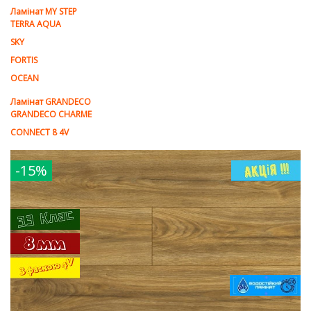
Ламінат MY STEP
TERRA AQUA
SKY
FORTIS
OCEAN
Ламінат GRANDECO
GRANDECO CHARME
CONNECT 8 4V
-15%