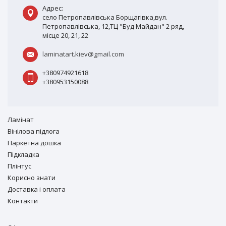
Адрес:
село Петропавлівська Борщагівка,вул.
Петропавлівська, 12,ТЦ "Буд Майдан" 2 ряд,
місце 20, 21, 22
laminatart.kiev@gmail.com
+380974921618
+380953150088
Ламiнат
Вiнiлова підлога
Паркетна дошка
Підкладка
Плінтус
Корисно знати
Доставка і оплата
Контакти