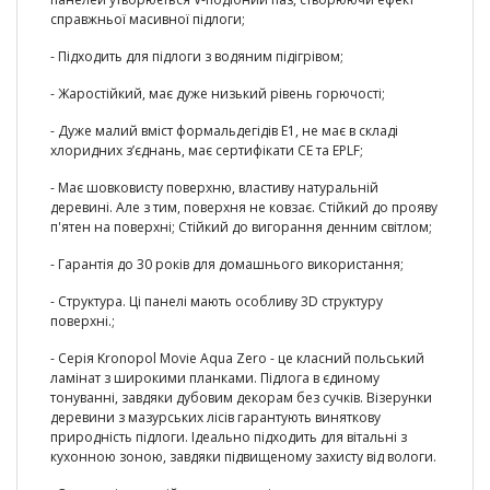
справжньої масивної підлоги;
-
Підходить для підлоги з водяним підігрівом;
-
Жаростійкий
, має дуже низький рівень горючості;
-
Дуже малий вміст формальдегідів E1
, не має в складі
хлоридних з’єднань, має сертифікати CE та EPLF;
- Має шовковисту поверхню, властиву натуральній
деревині. Але з тим, поверхня не ковзає. Стійкий до прояву
п'ятен на поверхні;
Стійкий до вигорання денним світлом;
-
Гарантія до 30 років
для домашнього використання;
-
Структура.
Ці панелі мають особливу 3D структуру
поверхні.;
- Серія Kronopol Movie Aqua Zero - це класний польський
ламінат з широкими планками. Підлога в єдиному
тонуванні, завдяки дубовим декорам без сучків. Візерунки
деревини з мазурських лісів гарантують виняткову
природність підлоги. Ідеально підходить для вітальні з
кухонною зоною, завдяки підвищеному захисту від вологи.