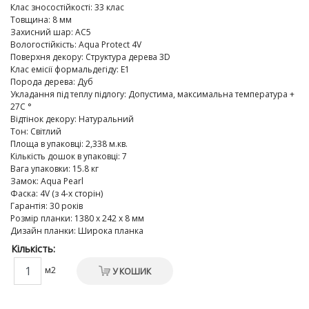
Клас зносостійкості
:
33 клас
Товщина
:
8 мм
Захисний шар
:
AC5
Вологостійкість
:
Aqua Protect 4V
Поверхня декору
:
Структура дерева 3D
Клас емісії формальдегіду
:
E1
Порода дерева
:
Дуб
Укладання під теплу підлогу
:
Допустима, максимальна температура +
27C °
Відтінок декору
:
Натуральний
Тон
:
Світлий
Площа в упаковці
:
2,338 м.кв.
Кількість дошок в упаковці
:
7
Вага упаковки
:
15.8 кг
Замок
:
Aqua Pearl
Фаска
:
4V (з 4-х сторін)
Гарантія
:
30 років
Розмір планки
:
1380 х 242 х 8 мм
Дизайн планки
:
Широка планка
Кількість:
м2
У КОШИК