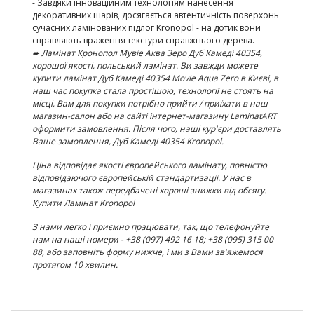
- Завдяки інноваційним технологіям нанесення
декоративних шарів, досягається автентичність поверхонь
сучасних ламінованих підлог Kronopol - на дотик вони
справляють враження текстури справжнього дерева.
➨ Ламінат
Кронопол Мувіе Аква Зеро Дуб Камеді 40354
,
хорошої якості, польський ламінат. Ви завжди можете
купити ламінат
Дуб Камеді 40354
Movie Aqua Zero
в Києві, в
наш час покупка стала простішою, технології не стоять на
місці, Вам для покупки потрібно прийти / приїхати в наш
магазин-салон або на сайті інтернет-магазину LaminatART
оформити замовлення. Після чого, наші кур'єри доставлять
Ваше замовлення,
Дуб Камеді 40354
Kronopol
.
Ціна відповідає якості європейського ламінату, повністю
відповідаючого європейській стандартизаціі. У нас в
магазинах також передбачені хороші знижки від обсягу.
Купити Ламінат Kronopol
З нами легко і приємно працювати, так, що телефонуйте
нам на наші номери - +38 (097) 492 16 18; +38 (095) 315 00
88, або заповніть форму нижче, і ми з Вами зв'яжемося
протягом 10 хвилин.