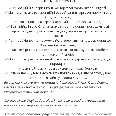
"laminatart.kiev.ua":
✅ Ми офіційні дилери німецької торгової марки Krono Original;
✅ Ми підтримуємо всі гарантійні зобов'язання торгової марки Krono
Original, Castello;
✅ Товар повністю сертифікований на території України;
✅ Вся лінійка Krono Original знаходяться на складі, при відсутності
будь-якого декору можливе швидке довезення протягом пари
тижнів;
✅ При необхідності ми можемо його зберігати на нашому складі до
3 місяців безкоштовно;
✅ Високий рівень сервісу. Наші фахівці допоможуть Вам зробити
оптимальний вибір;
✅ Ми комплектуємо всіма необхідними аксесуарами: від плінтуса, до
підкладок.
✅ І, звичайно ж, у нас діє система знижок і бонусів.
✅ І, звичайно ж, у нас є можливість повернення, якщо раптом, у Вас
залишиться зайва упаковка ламінату.
Ви завжди можете купити німецький ламінат в Києві,
Krono Original
Castello
,
за низькою ціною, швидка доставка. Гарантія товару в
інтернет магазині "ЛамінатАРТ".
Ламінат
Krono Original
Castello
в Києві - підлоговий матеріал, який
повністю виправдає всі вкладені в нього кошти.
З нами легко і приємно працювати, так, що телефонуйте нам на наші