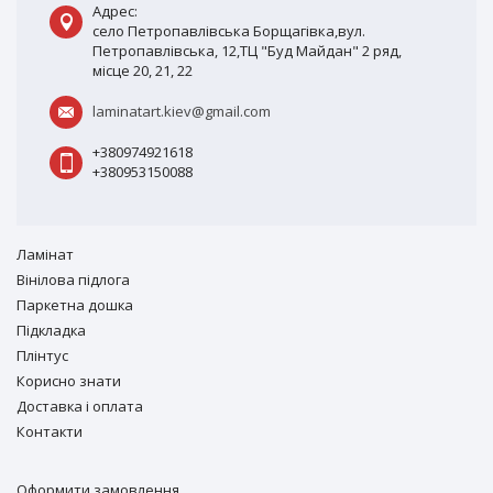
Адрес:
село Петропавлівська Борщагівка,вул.
Петропавлівська, 12,ТЦ "Буд Майдан" 2 ряд,
місце 20, 21, 22
laminatart.kiev@gmail.com
+380974921618
+380953150088
Ламiнат
Вiнiлова підлога
Паркетна дошка
Підкладка
Плінтус
Корисно знати
Доставка і оплата
Контакти
Оформити замовлення