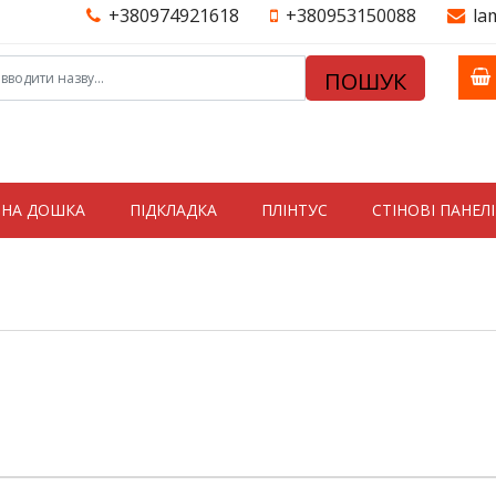
+380974921618
+380953150088
la
ПОШУК
ТНА ДОШКА
ПІДКЛАДКА
ПЛІНТУС
СТIНОВI ПАНЕЛI