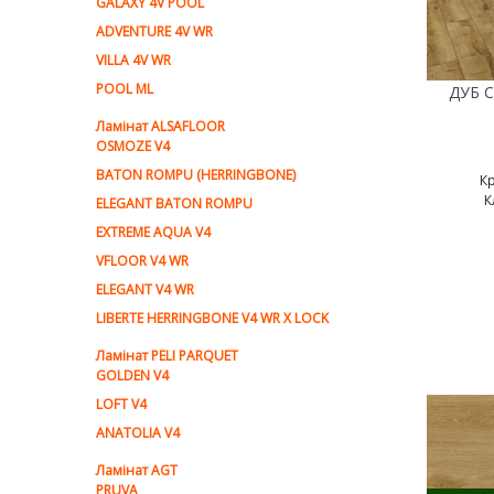
GALAXY 4V POOL
ADVENTURE 4V WR
VILLA 4V WR
POOL ML
Ламiнат ALSAFLOOR
OSMOZE V4
BATON ROMPU (HERRINGBONE)
К
К
ELEGANT BATON ROMPU
EXTREME AQUA V4
VFLOOR V4 WR
ELEGANT V4 WR
LIBERTE HERRINGBONE V4 WR X LOCK
Ламiнат PELI PARQUET
GOLDEN V4
LOFT V4
ANATOLIA V4
Ламiнат AGT
PRUVA