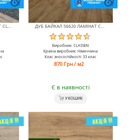
ДУБ ДАРГІН 56621 ЛАМІНАТ CLASSEN TREND 4V WR
ДУБ БАЙКАЛ 56620 ЛАМІНАТ CLASSEN TREND 4V WR
Виробник:
CLASSEN
на
Країна виробник: Німеччина
ас
Клас зносостійкості: 33 клас
870 Грн
/
м2
Є в наявності
У КОШИК