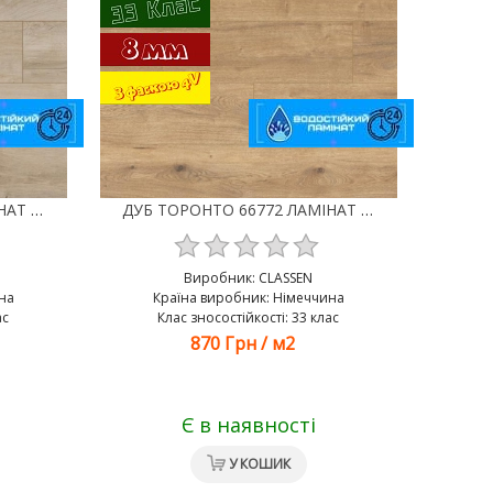
ДУБ ПРОВАНО 66769 ЛАМІНАТ CLASSEN TREND 4V WR
ДУБ ТОРОНТО 66772 ЛАМІНАТ CLASSEN TREND 4V WR
Виробник:
CLASSEN
на
Країна виробник: Німеччина
ас
Клас зносостійкості: 33 клас
870 Грн
/
м2
Є в наявності
У КОШИК