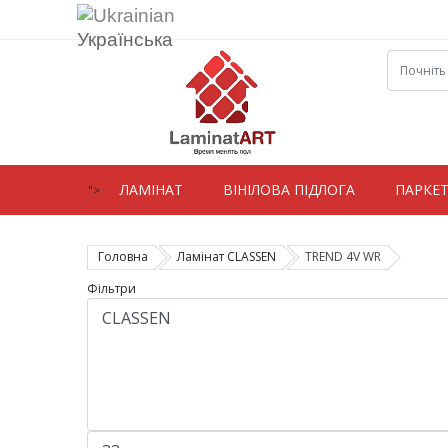
Українська
ЛАМIНАТ
ВIНIЛОВА ПІДЛОГА
ПАРКЕ
">
Головна
Ламiнат CLASSEN
TREND 4V WR
Фільтри