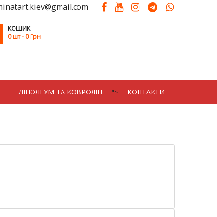
minatart.kiev@gmail.com
КОШИК
0
шт
- 0 Грн
ЛIНОЛЕУМ ТА КОВРОЛIН
КОНТАКТИ
">