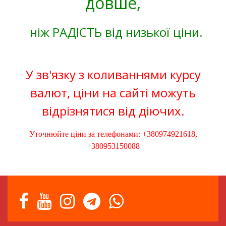
довше,
ніж РАДІСТЬ від низької ціни.
У зв'язку з коливаннями курсу
валют, ціни на сайті можуть
відрізнятися від діючих.
Уточнюйте ціни за телефонами: +380974921618,
+380953150088