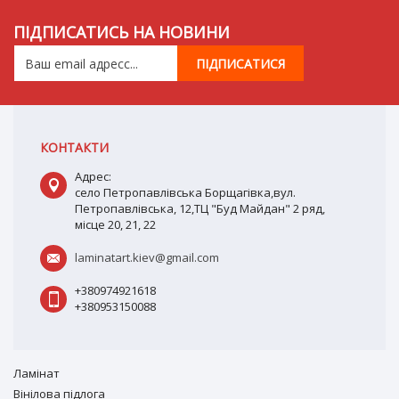
ПІДПИСАТИСЬ НА НОВИНИ
КОНТАКТИ
Адрес:
село Петропавлівська Борщагівка,вул.
Петропавлівська, 12,ТЦ "Буд Майдан" 2 ряд,
місце 20, 21, 22
laminatart.kiev@gmail.com
+380974921618
+380953150088
Ламiнат
Вiнiлова підлога