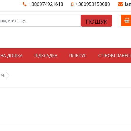
+380974921618
+380953150088
la
ПОШУК
ТНА ДОШКА
ПІДКЛАДКА
ПЛІНТУС
СТIНОВI ПАНЕЛI
А)