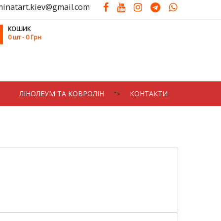
minatart.kiev@gmail.com
КОШИК
0
шт
- 0 Грн
ЛIНОЛЕУМ ТА КОВРОЛIН
КОНТАКТИ
">