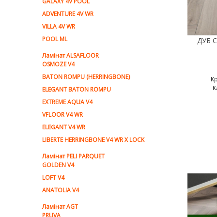
GALAXY 4V POOL
ADVENTURE 4V WR
VILLA 4V WR
POOL ML
Ламiнат ALSAFLOOR
OSMOZE V4
BATON ROMPU (HERRINGBONE)
К
К
ELEGANT BATON ROMPU
EXTREME AQUA V4
VFLOOR V4 WR
ELEGANT V4 WR
LIBERTE HERRINGBONE V4 WR X LOCK
Ламiнат PELI PARQUET
GOLDEN V4
LOFT V4
ANATOLIA V4
Ламiнат AGT
PRUVA