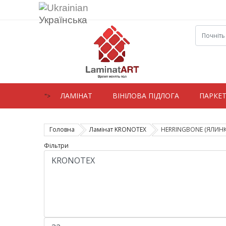
Українська
ЛАМIНАТ
ВIНIЛОВА ПІДЛОГА
ПАРКЕ
">
Головна
Ламінат KRONOTEX
HERRINGBONE (ЯЛИНК
Фільтри