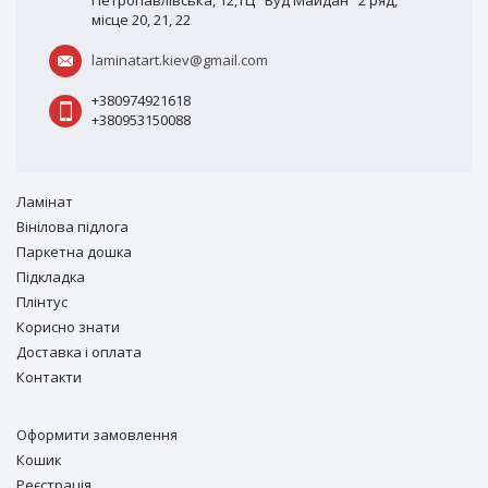
Петропавлівська, 12,ТЦ "Буд Майдан" 2 ряд,
місце 20, 21, 22
laminatart.kiev@gmail.com
+380974921618
+380953150088
Ламiнат
Вiнiлова підлога
Паркетна дошка
Підкладка
Плінтус
Корисно знати
Доставка і оплата
Контакти
Оформити замовлення
Кошик
Реєстрація