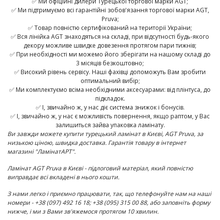
✅ Ми офіційні дилери Турецької торгової марки AGT;
✅ Ми підтримуємо всі гарантійні зобов'язання торгової марки AGT,
Pruva;
✅ Товар повністю сертифікований на території України;
✅ Вся лінійка AGT знаходяться на складі, при відсутності будь-якого
декору можливе швидке довезення протягом пари тижнів;
✅ При необхідності ми можемо його зберігати на нашому складі до
3 місяців безкоштовно;
✅ Високий рівень сервісу. Наші фахівці допоможуть Вам зробити
оптимальний вибір;
✅ Ми комплектуємо всіма необхідними аксесуарами: від плінтуса, до
підкладок.
✅ І, звичайно ж, у нас діє система знижок і бонусів.
✅ І, звичайно ж, у нас є можливість повернення, якщо раптом, у Вас
залишиться зайва упаковка ламінату.
Ви завжди можете купити турецький ламінат в Києві,
AGT
Pruva
,
за
низькою ціною, швидка доставка. Гарантія товару в інтернет
магазині "ЛамінатАРТ".
Ламінат
AGT
Pruva
в Києві - підлоговий матеріал, який повністю
виправдає всі вкладені в нього кошти.
З нами легко і приємно працювати, так, що телефонуйте нам на наші
номери - +38 (097) 492 16 18; +38 (095) 315 00 88, або заповніть форму
нижче, і ми з Вами зв'яжемося протягом 10 хвилин.