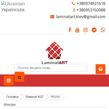
+380974921618
Українська
+380953150088
laminatart.kiev@gmail.com
Головна
Ламiнат AGT
PRUVA
Фільтри