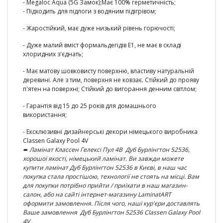
- Megaloc Aqua (5G Замок);
Має 100% герметичність
;
-
Підходить для підлоги з водяним підігрівом;
-
Жаростійкий
, має дуже низький рівень горючості;
-
Дуже малий вміст формальдегідів E1
, не має в складі
хлоридних з'єднать;
- Має матову шовковисту поверхню, властиву натуральній
деревині. Але з тим, поверхня не ковзає. Стійкий до прояву
п'ятен на поверхні;
Стійкий до вигорання денним світлом;
-
Гарантія від 15 до 25 років
для домашнього
використання;
- Ексклюзивні
дизайнерські декори німецького виробника
Classen Galaxy Pool 4V
➨ Ламінат
Классен Гелексі Пул 4В Дуб Бурлінгтон 52536
,
хорошої якості, німецький ламінат. Ви завжди можете
купити ламінат
Дуб Бурлінгтон
52536 в Києві, в наш час
покупка стала простішою, технології не стоять на місці. Вам
для покупки потрібно прийти / приїхати в наш маг
азин-
салон, або на сайті інтернет-магазину LaminatART
оформити замовлення. Після чого, наші кур'єри доставлять
Ваше замовлення
Дуб Бурлінгтон 52536 Classen Galaxy Pool
4V .