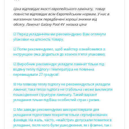
Ціна відповідає якості європейського ламінату, товар
повністю відповідає всім Європейським нормам. У нас в
магазинах також передбачені хороші знижки від
обсягу. Ламінат Galaxy Pool 4V низька ціна
☑ Перед укладанням ми рекомендуємо Вам оглянути
упаковки на цілісність товару.
☑ Потім рекомендуємо, щоб майстер ознайомився з
інструкцією (яка додається до кожної п'ятої упаковки).
☑ Виробник рекомендує укладати ламінат тільки під
водяну теплу підлогу і температура не повинна
перевищувати 27 градусів!
☒ На плівкову теплу підлогу не рекомендується укладати
ламінат, така тепла підлога не стабільна і може викликати
пошкодження структури ламінату. Такий варіант
укладання тільки під Ваш особистий страх і ризик.
☑ Ми завжди рекомендуємо використовувати для
укладання підлогових покриттів тільки сертифікованих
фахівців. На жаль, часто, «майстри» допускали помилки в
укладанні, після чого були ушкодження, як і фізичні, так і