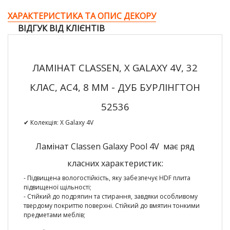
ХАРАКТЕРИСТИКА ТА ОПИС ДЕКОРУ
ВІДГУК ВІД КЛІЄНТІВ
ЛАМІНАТ CLASSEN, Х GALAXY 4V, 32
КЛАС, AC4, 8 ММ - ДУБ БУРЛІНГТОН
52536
✔ Колекція: Х Galaxy 4V
Ламінат Classen Galaxy Pool 4V має ряд
класних характеристик:
- Підвищена вологостійкість,
яку забезпечує HDF плита
підвищеної щільності;
-
Стійкий до подряпин та стирання
, завдяки особливому
твердому покриттю поверхні. Стійкий до вмятин тонкими
предметами меблів;