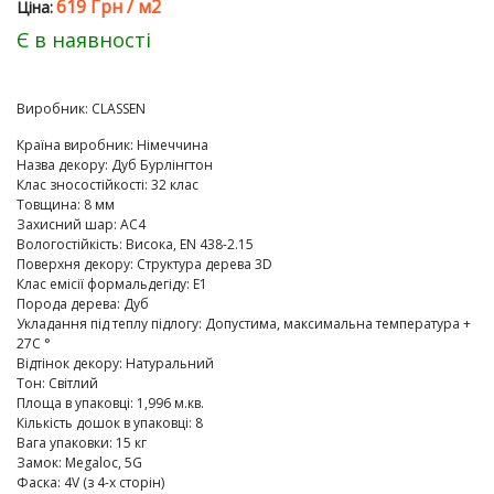
619 Грн
/
м2
Цiна:
Є в наявності
Виробник:
CLASSEN
Країна виробник
:
Німеччина
Назва декору
:
Дуб Бурлінгтон
Клас зносостійкості
:
32 клас
Товщина
:
8 мм
Захисний шар
:
AC4
Вологостійкість
:
Висока, EN 438-2.15
Поверхня декору
:
Структура дерева 3D
Клас емісії формальдегіду
:
E1
Порода дерева
:
Дуб
Укладання під теплу підлогу
:
Допустима, максимальна температура +
27C °
Відтінок декору
:
Натуральний
Тон
:
Світлий
Площа в упаковці
:
1,996 м.кв.
Кількість дошок в упаковці
:
8
Вага упаковки
:
15 кг
Замок
:
Megaloc, 5G
Фаска
:
4V (з 4-х сторін)