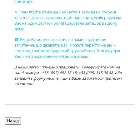
природні.
☀ І пам'ятайте команда ЛамінатАРТ завжди на стороні
клієнта, і для нас важливо, щоб наша продукція радувала
Вас не один десяток років! І дарувала затишок Вашому
дому.
☎ Якщо Ви хочете зв'язатися з нами, і задати ще
запитання, що цікавлять Вас. Можете перейти на цю ➣
сторінку
, і вибрати будь-який зручний спосіб зв'язку для
Вас, і ми з задоволенням Вам відповімо.
З нами легко і приємно працювати. Телефонуйте нам на
наші номери - +38 (097) 492 16 18; +38 (095) 315 00 88, або
заповніть форму нижче, і ми з Вами зв'яжемося протягом
10 хвилин.