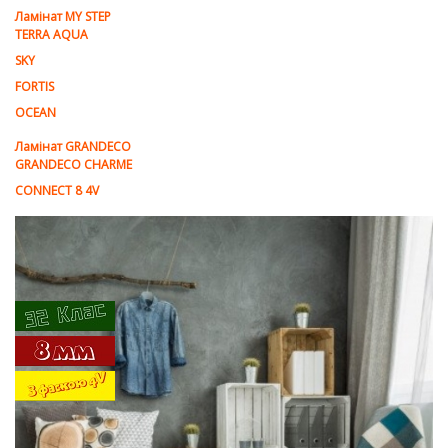
Ламінат MY STEP
TERRA AQUA
SKY
FORTIS
OCEAN
Ламінат GRANDECO
GRANDECO CHARME
CONNECT 8 4V