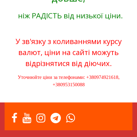
ніж РАДІСТЬ від низької ціни.
У зв'язку з коливаннями курсу
валют, ціни на сайті можуть
відрізнятися від діючих.
Уточнюйте ціни за телефонами: +380974921618,
+380953150088