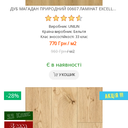
ДУБ МАГАДАН ПРИРОДНИЙ 00607 ЛАМІНАТ EXCELLENT 4V 33 BY BALTERIO, 33 КЛАС, 8 ММ
Виробник:
UNILIN
Країна виробник: Бельгія
Клас зносостійкості: 33 клас
770 Грн
/
м2
960 Грн
/
м2
Є в наявності
У КОШИК
-28%