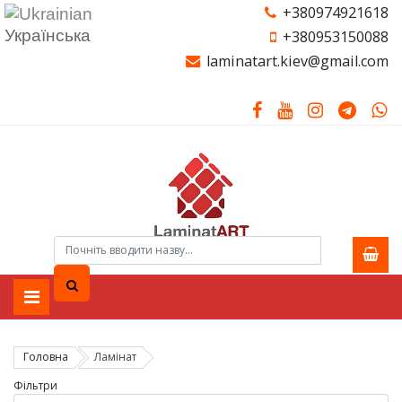
+380974921618
Українська
+380953150088
laminatart.kiev@gmail.com
Головна
Ламiнат
Фільтри