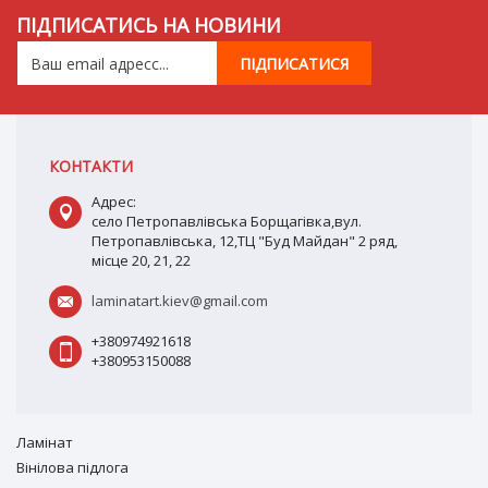
ПІДПИСАТИСЬ НА НОВИНИ
КОНТАКТИ
Адрес:
село Петропавлівська Борщагівка,вул.
Петропавлівська, 12,ТЦ "Буд Майдан" 2 ряд,
місце 20, 21, 22
laminatart.kiev@gmail.com
+380974921618
+380953150088
Ламiнат
Вiнiлова підлога