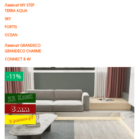
Ламінат MY STEP
TERRA AQUA
SKY
FORTIS
OCEAN
Ламінат GRANDECO
GRANDECO CHARME
CONNECT 8 4V
-11%