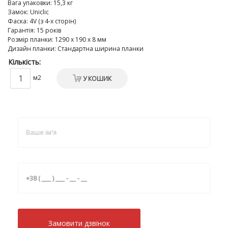
Вага упаковки
:
15,3 кг
Замок
:
Uniclic
Фаска
:
4V (з 4-х сторін)
Гарантія
:
15 років
Розмір планки
:
1290 х 190 х 8 мм
Дизайн планки
:
Стандартна ширина планки
Кількість:
м2
У КОШИК
Замовити дзвiнок