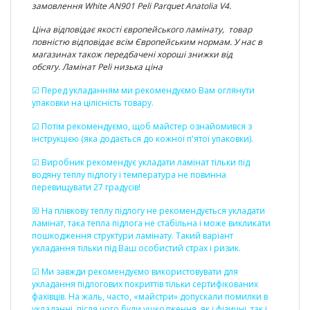
замовлення
White AN901 Peli Parquet Anatolia V4
.
Ціна відповідає якості європейського ламінату, товар
повністю відповідає всім Європейським нормам. У нас в
магазинах також передбачені хороші знижки від
обсягу. Ламінат Peli низька ціна
☑ Перед укладанням ми рекомендуємо Вам оглянути
упаковки на цілісність товару.
☑ Потім рекомендуємо, щоб майстер ознайомився з
інструкцією (яка додається до кожної п'ятої упаковки).
☑ Виробник рекомендує укладати ламінат тільки під
водяну теплу підлогу і температура не повинна
перевищувати 27 градусів!
☒ На плівкову теплу підлогу не рекомендується укладати
ламінат, така тепла підлога не стабільна і може викликати
пошкодження структури ламінату. Такий варіант
укладання тільки під Ваш особистий страх і ризик.
☑ Ми завжди рекомендуємо використовувати для
укладання підлогових покриттів тільки сертифікованих
фахівців. На жаль, часто, «майстри» допускали помилки в
укладанні, після чого були ушкодження, як і фізичні, так і