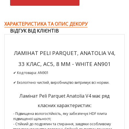
ХАРАКТЕРИСТИКА ТА ОПИС ДЕКОРУ
ВІДГУК ВІД КЛІЄНТІВ
ЛАМІНАТ PELI PARQUET, ANATOLIA V4,
33 КЛАС, AC5, 8 ММ - WHITE AN901
✔ Код товара:
AN901
✔ Екологічно чистий, виробництво витримує всі норми.
Ламінат Peli Parquet Anatolia V4 має ряд
класних характеристик:
- Підвищена вологостійкість,
яку забезпечує HDF плита
підвищеної щільності;
-
Стійкий до подряпин та стирання
, завдяки особливому