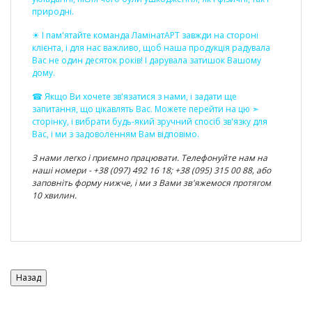
природні.
☀ І пам'ятайте команда ЛамінатАРТ завжди на стороні
клієнта, і для нас важливо, щоб наша продукція радувала
Вас не один десяток років! І дарувала затишок Вашому
дому.
☎ Якщо Ви хочете зв'язатися з нами, і задати ще
запитання, що цікавлять Вас. Можете перейти на цю ➣
сторінку
, і вибрати будь-який зручний спосіб зв'язку для
Вас, і ми з задоволенням Вам відповімо.
З нами легко і приємно працювати. Телефонуйте нам на
наші номери - +38 (097) 492 16 18; +38 (095) 315 00 88, або
заповніть форму нижче, і ми з Вами зв'яжемося протягом
10 хвилин.