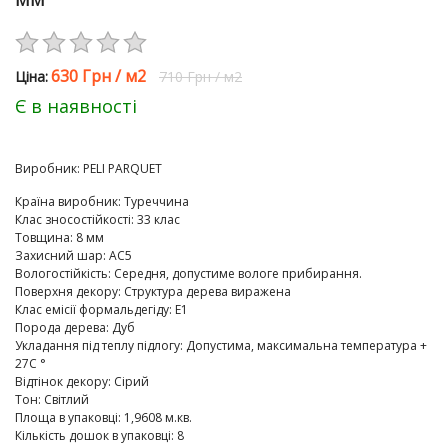
ММ
630 Грн
/
м2
Цiна:
710 Грн
/
м2
Є в наявності
Виробник:
PELI PARQUET
Країна виробник
:
Туреччина
Клас зносостійкості
:
33 клас
Товщина
:
8 мм
Захисний шар
:
AC5
Вологостійкість
:
Середня, допустиме вологе прибирання.
Поверхня декору
:
Структура дерева виражена
Клас емісії формальдегіду
:
E1
Порода дерева
:
Дуб
Укладання під теплу підлогу
:
Допустима, максимальна температура +
27C °
Відтінок декору
:
Сірий
Тон
:
Світлий
Площа в упаковці
:
1,9608 м.кв.
Кількість дошок в упаковці
:
8