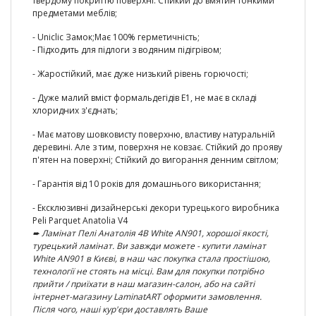
твердому покриттю поверхні. Стійкий до вмятин тонкими
предметами меблів;
- Uniclic Замок;
Має 100% герметичність
;
-
Підходить для підлоги з водяним підігрівом;
-
Жаростійкий
, має дуже низький рівень горючості;
-
Дуже малий вміст формальдегідів E1
, не має в складі
хлоридних з'єднать;
- Має матову шовковисту поверхню, властиву натуральній
деревині. Але з тим, поверхня не ковзає. Стійкий до прояву
п'ятен на поверхні;
Стійкий до вигорання денним світлом;
-
Гарантія від 10 років
для домашнього використання;
- Ексклюзивні
дизайнерські декори турецького виробника
Peli Parquet Anatolia V4
➨ Ламінат
Пелі Анатолія 4В White AN901
, хорошої якості,
турецький ламінат. Ви завжди можете - купити ламінат
White AN901
в Києві, в наш час покупка стала простішою,
технології не стоять на місці. Вам для покупки потрібно
прийти / приїхати в наш магазин-салон, або на сайті
інтернет-магазину LaminatART оформити замовлення.
Після чого, наші кур'єри доставлять Ваше