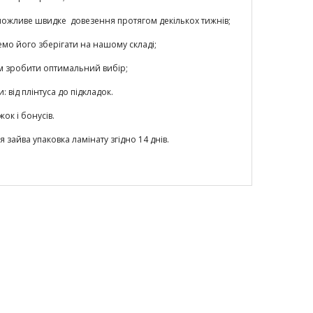
у можливе швидке довезення протягом декількох тижнів;
мо його зберігати на нашому складі;
ам зробити оптимальний вибір;
від плінтуса до підкладок.
жок і бонусів.
 зайва упаковка ламінату згідно 14 днів.