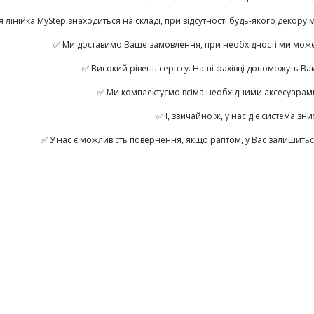
я лінійка MyStep знаходиться на складі, при відсутності будь-якого декор
✅ Ми доставимо Ваше замовлення, при необхідності ми може
✅ Високий рівень сервісу. Наші фахівці допоможуть В
✅ Ми комплектуємо всіма необхідними аксесуарами: 
✅ І, звичайно ж, у нас діє система зни
✅ У нас є можливість повернення, якщо раптом, у Вас залишиться