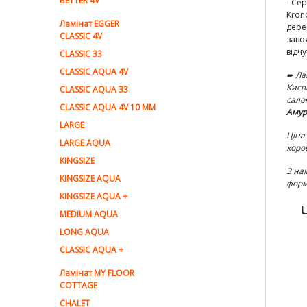
BETTER 4V
- Се
Kron
Ламiнат EGGER
дере
CLASSIC 4V
заво
відч
CLASSIC 33
CLASSIC AQUA 4V
➨ Ла
Києв
CLASSIC AQUA 33
сало
CLASSIC AQUA 4V 10 MM
Амур
LARGE
Ціна
LARGE AQUA
хоро
KINGSIZE
З на
KINGSIZE AQUA
форм
KINGSIZE AQUA +
MEDIUM AQUA
LONG AQUA
CLASSIC AQUA +
Ламінат MY FLOOR
COTTAGE
CHALET