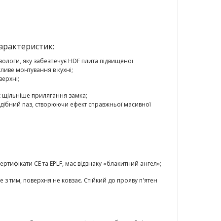
арактеристик:
вологи, яку забезпечує HDF плита підвищеної
иве монтування в кухні;
верхні;
ає щільніше прилягання замка;
подібний паз, створюючи ефект справжньої масивної
сертифікати CE та EPLF, має відзнаку «блакитний ангел»;
 з тим, поверхня не ковзає. Стійкий до прояву п'ятен