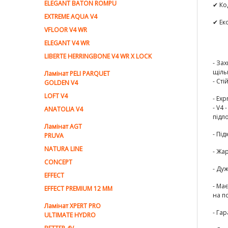
ELEGANT BATON ROMPU
✔ Ко
EXTREME AQUA V4
✔ Ек
VFLOOR V4 WR
ELEGANT V4 WR
LIBERTE HERRINGBONE V4 WR X LOCK
- Зах
щіль
Ламiнат PELI PARQUET
-
Сті
GOLDEN V4
LOFT V4
-
Exp
-
V4 
ANATOLIA V4
підло
Ламiнат AGT
-
Під
PRUVA
NATURA LINE
-
Жар
CONCEPT
-
Дуж
EFFECT
-
Має
EFFECT PREMIUM 12 MM
на п
Ламінат XPERT PRO
-
Гар
ULTIMATE HYDRO