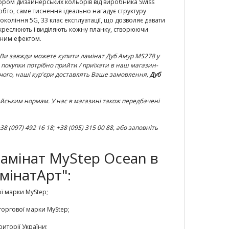
ибором дизайнерських кольорів від виробника Swiss
обто, саме тиснення ідеально нагадує структуру
окоління 5G, 33 клас експлуатації, що дозволяє давати
дкреслюють і виділяють кожну планку, створюючи
ичним ефектом.
т. Ви завжди можете купити ламінат
Дуб Амур MS278
у
ля покупки потрібно прийти / приїхати в наш магазин-
чого, наші кур'єри доставлять Ваше замовлення,
Дуб
пейським нормам. У нас в магазині також передбачені
(097) 492 16 18; +38 (095) 315 00 88, або заповніть
амінат MyStep Ocean в
мінатАрт":
ї марки MyStep;
торгової марки MyStep;
иторії України;