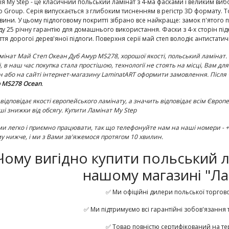
рія My Step - це класичний польський ламінат з 4-ма фасками і великим в
o Group. Серія випускається з глибоким тисненням в регістр 3D формату. Т
вини. У цьому підлоговому покритті зібрано все найкраще: замок п'ятого п
ду 25 річну гарантію для домашнього використання. Фаски з 4-х сторін пі
уття дорогої дерев'яної підлоги. Поверхня серії май степ володіє антистат
мінат
М
ай Степ Океан Дуб Амур MS278
, хорошої якості, польський ламіна
і, в наш час покупка стала простішою, технології не стоять на місці, Вам д
н або на сайті інтернет-магазину LaminatART оформити замовлення. Після 
 MS278 Ocean
.
 відповідає якості європейського ламінату, а значить відповідає всім Євро
ші знижки від обсягу. Купити Ламінат My Step
ми легко і приємно працювати, так що телефонуйте нам на наші номери - +38 
у нижче, і ми з Вами зв'яжемося протягом 10 хвилин.
Чому вигідно купити польський л
нашому магазині "Ла
✅ Ми офіційні дилери польської торгово
✅ Ми підтримуємо всі гарантійні зобов'язання 
✅ Товар повністю сертифікований на тер