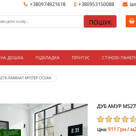
+380974921618
+380953150088
la
ПОШУК
ТНА ДОШКА
ПІДКЛАДКА
ПЛІНТУС
СТIНОВI ПАНЕЛI
S278 ЛАМІНАТ MYSTEP OCEAN
ДУБ АМУР MS27
911 Грн
/
м
Цiна: