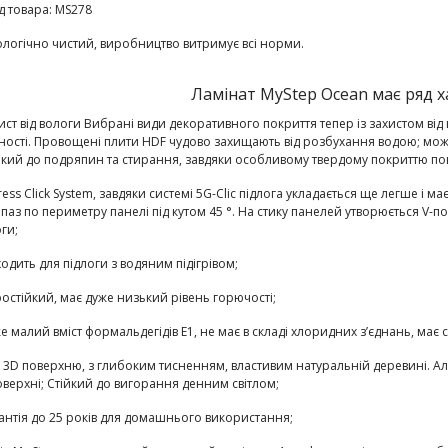
д товара:
MS278
ологічно чистий, виробництво витримує всі норми.
Ламінат MyStep Ocean має ряд х
ист від вологи
Вибрані види декоративного покриття тепер із захистом від 
ності. Провощені плити HDF чудово захищають від розбухання водою; можл
йкий до подряпин та стирання
, завдяки особливому твердому покриттю по
ress Click System
, завдяки системі 5G-Clic підлога укладається ще легше і м
- паз по периметру
панелі під кутом 45 °. На стику панелей утворюється V-
ги;
ходить для підлоги з водяним підігрівом;
остійкий
, має дуже низький рівень горючості;
е малий вміст формальдегідів E1
, не має в складі хлоридних з’єднань, має 
 3D поверхню
, з глибоким тисненням, властивим натуральній деревині. Але
оверхні;
Стійкий до вигорання денним світлом;
антія до 25 років
для домашнього використання;