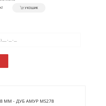
м2
У КОШИК
 8 ММ - ДУБ АМУР MS278