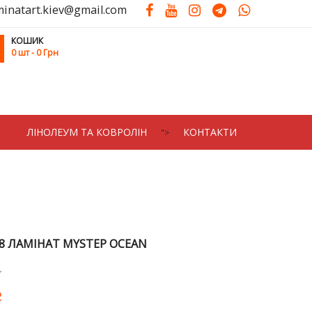
minatart.kiev@gmail.com
КОШИК
0
шт
- 0 Грн
ЛIНОЛЕУМ ТА КОВРОЛIН
КОНТАКТИ
">
8 ЛАМІНАТ MYSTEP OCEAN
2