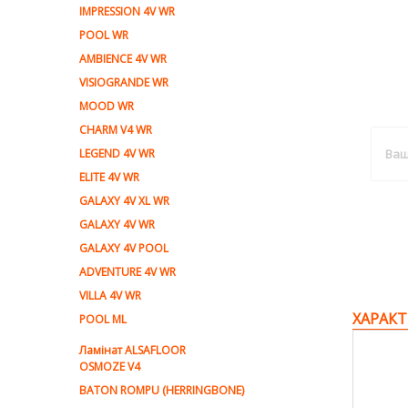
IMPRESSION 4V WR
POOL WR
AMBIENCE 4V WR
VISIOGRANDE WR
MOOD WR
CHARM V4 WR
LEGEND 4V WR
ELITE 4V WR
GALAXY 4V XL WR
GALAXY 4V WR
GALAXY 4V POOL
ADVENTURE 4V WR
VILLA 4V WR
ХАРАКТ
POOL ML
Ламiнат ALSAFLOOR
OSMOZE V4
BATON ROMPU (HERRINGBONE)