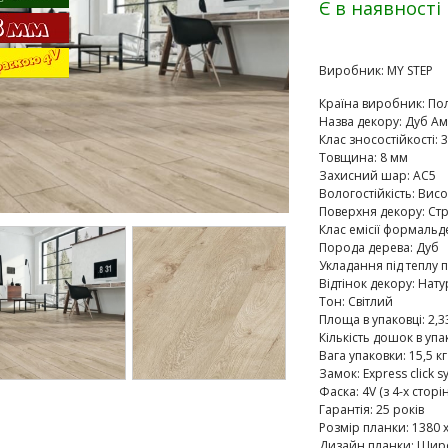
Є в наявності
Виробник:
MY STEP
Країна виробник
:
По
Назва декору
:
Дуб Ам
Клас зносостійкості
:
3
Товщина
:
8 мм
Захисний шар
:
AC5
Вологостійкість
:
Висо
Поверхня декору
:
Стр
Клас емісії формальд
Порода дерева
:
Дуб
Укладання під теплу п
Відтінок декору
:
Нату
Тон
:
Світлий
Площа в упаковці
:
2,3
Кількість дошок в упа
Вага упаковки
:
15,5 кг
Замок
:
Express click s
Фаска
:
4V (з 4-х сторін
Гарантія
:
25 років
Розмір планки
:
1380 х
Дизайн планки
:
Широ