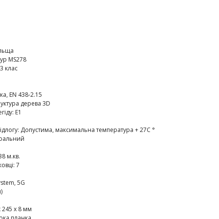
льща
ур MS278
3 клас
ка, EN 438-2.15
уктура дерева 3D
егіду
:
E1
ідлогу
:
Допустима, максимальна температура + 27C °
ральний
38 м.кв.
ковці
:
7
ystem, 5G
)
 245 х 8 мм
ка планка