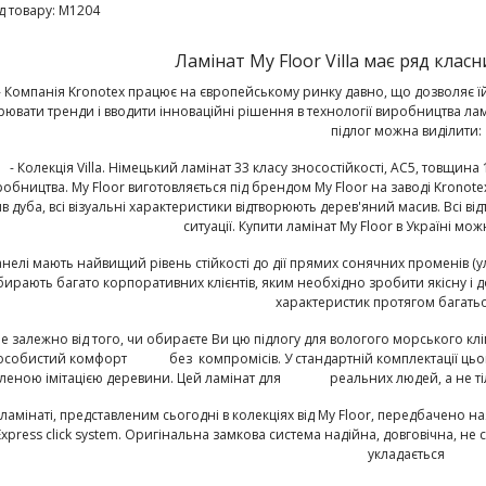
д товару:
M1204
Ламінат My Floor Villa має ряд клас
- Компанія Kronotex працює на європейському ринку давно, що дозволяє їй 
рювати тренди і вводити інноваційні рішення в технології виробництва л
підлог можна виділити:
- Колекція Villa
. Німецький ламінат 33 класу зносостійкості, АС5, товщина
обництва. My Floor виготовляється під брендом My Floor на заводі Kronote
в дуба, всі візуальні характеристики відтворюють дерев'яний масив. Всі відт
ситуації. Купити ламінат My Floor в Україні мо
анелі мають найвищий рівень стійкості до дії прямих сонячних променів (ул
бирають багато корпоративних клієнтів, яким необхідно зробити якісну і до
характеристик протягом багатьо
 залежно від того, чи обираєте Ви цю підлогу для вологого морського клім
 особистий комфорт без компромісів. У стандартній комплектації цьог
леною імітацією деревини. Цей ламінат для реальних людей, а не тіль
У ламінаті, представленим сьогодні в колекціях від My Floor, передбачено 
Express click system. Оригінальна замкова система надійна, довговічна, не 
укладається