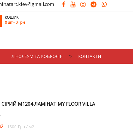
minatart.kiev@gmail.com
КОШИК
0
шт
- 0 Грн
ЛIНОЛЕУМ ТА КОВРОЛIН
КОНТАКТИ
">
СІРИЙ M1204 ЛАМІНАТ MY FLOOR VILLA
2
1300 Грн
/
м2