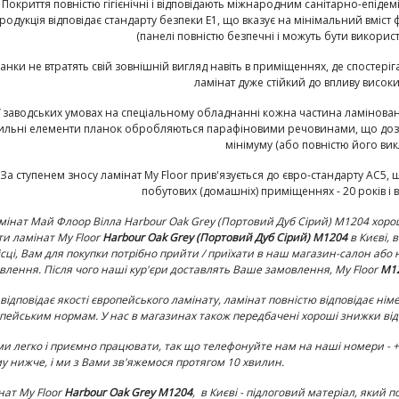
- Покриття повністю гігієнічні і відповідають міжнародним санітарно-епідем
родукція відповідає стандарту безпеки E1, що вказує на мінімальний вміст
(панелі повністю безпечні і можуть бути використ
ланки не втратять свій зовнішній вигляд навіть в приміщеннях, де спостеріг
ламінат дуже стійкий до впливу висок
У заводських умовах на спеціальному обладнанні кожна частина ламінованої 
ильні елементи планок обробляються парафіновими речовинами, що дозво
мінімуму (або повністю його ви
 За ступенем зносу ламінат My Floor прив'язується до євро-стандарту AC5
побутових (домашніх) приміщеннях - 20 років і в
мінат
Май Флоор Вілла Harbour Oak Grey (Портовий Дуб Сірий) M1204
хорош
ти ламінат
My Floor
Harbour Oak Grey (Портовий Дуб Сірий) M1204
в Києві, 
ісці, Вам для покупки потрібно прийти / приїхати в наш магазин-салон або
влення. Після чого наші кур'єри доставлять Ваше замовлення,
My Floor
M12
 відповідає якості європейського ламінату, ламінат повністю відповідає німе
пейським нормам. У нас в магазинах також передбачені хороші знижки від о
ми легко і приємно працювати, так що телефонуйте нам на наші номери - +38 
у нижче, і ми з Вами зв'яжемося протягом 10 хвилин.
нат
My Floor
Harbour Oak Grey M1204
,
в Києві - підлоговий матеріал, який п