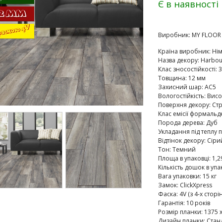
Є в наявності
Виробник:
MY FLOOR
Країна виробник
:
Ні
Назва декору
:
Harbou
Клас зносостійкості
:
3
Товщина
:
12 мм
Захисний шар
:
AC5
Вологостійкість
:
Висо
Поверхня декору
:
Ст
Клас емісії формальд
Порода дерева
:
Дуб
Укладання під теплу п
Відтінок декору
:
Сіри
Тон
:
Темний
Площа в упаковці
:
1,2
Кількість дошок в упа
Вага упаковки
:
15 кг
Замок
:
ClickXpress
Фаска
:
4V (з 4-х сторін
Гарантія
:
10 років
Розмір планки
:
1375 х
Дизайн планки
:
Стан