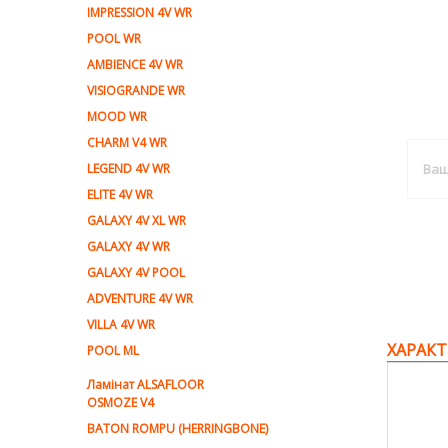
IMPRESSION 4V WR
POOL WR
AMBIENCE 4V WR
VISIOGRANDE WR
MOOD WR
CHARM V4 WR
LEGEND 4V WR
ELITE 4V WR
GALAXY 4V XL WR
GALAXY 4V WR
GALAXY 4V POOL
ADVENTURE 4V WR
VILLA 4V WR
ХАРАКТ
POOL ML
Ламiнат ALSAFLOOR
OSMOZE V4
BATON ROMPU (HERRINGBONE)