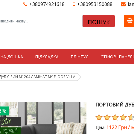
+380974921618
+380953150088
la
ПОШУК
ТНА ДОШКА
ПІДКЛАДКА
ПЛІНТУС
СТIНОВI ПАНЕЛI
УБ СІРИЙ M1204 ЛАМІНАТ MY FLOOR VILLA
ПОРТОВИЙ ДУБ 
3%
1122 Грн
/
м
Цiна: