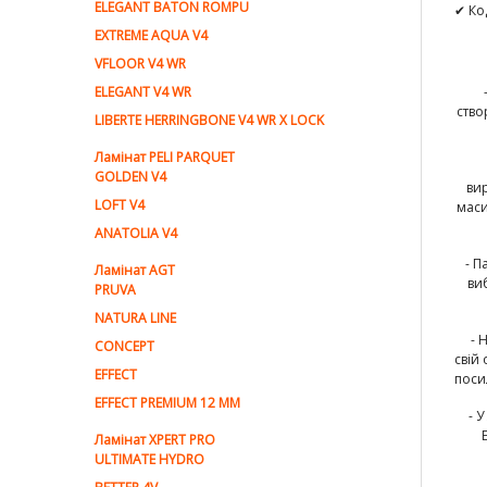
ELEGANT BATON ROMPU
✔ Ко
EXTREME AQUA V4
VFLOOR V4 WR
ELEGANT V4 WR
ство
LIBERTE HERRINGBONE V4 WR X LOCK
Ламiнат PELI PARQUET
GOLDEN V4
вир
LOFT V4
маси
ANATOLIA V4
- П
Ламiнат AGT
ви
PRUVA
NATURA LINE
- Не
CONCEPT
свій
EFFECT
поси
EFFECT PREMIUM 12 MM
- 
Ламінат XPERT PRO
ULTIMATE HYDRO