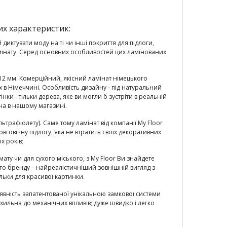
них характеристик:
диктувати моду на ті чи інші покриття для підлоги,
амінату. Серед основних особливостей цих ламінованих
 12 мм. Комерційний, якісний ламінат німецького
x в Німеччині. Особливість дизайну - під натуральний
інки - тільки дерева, яке ви могли б зустріти в реальній
жна в нашому магазині.
ьтрафіолету). Саме тому ламінат від компанії My Floor
вговічну підлогу, яка не втратить своїх декоративних
х років;
ату чи для сухого міського, з My Floor Ви знайдете
о бренду – найреалістичніший зовнішній вигляд з
ки для красивої картинки.
наявність запатентованої унікальною замкової системи
схильна до механічних впливів; дуже швидко і легко