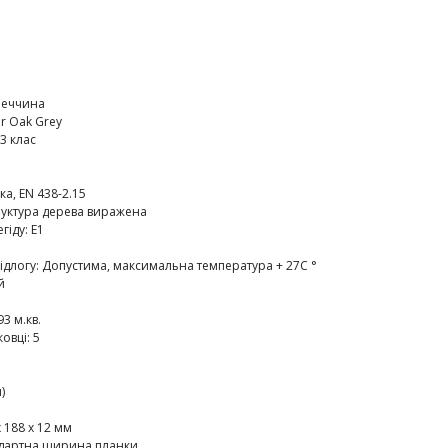
меччина
r Oak Grey
3 клас
ка, EN 438-2.15
руктура дерева виражена
егіду
:
E1
ідлогу
:
Допустима, максимальна температура + 27C °
й
93 м.кв.
ковці
:
5
)
 188 х 12 мм
дартна ширина планки