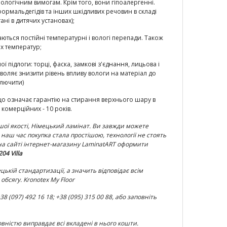
іологічним вимогам. Крім того, вони гіпоалергенні.
 формальдегідів та інших шкідливих речовин в складі
ані в дитячих установах);
аються постійні температурні і вологі перепади. Також
их температур;
підлоги: торці, фаска, замкові з'єднання, лицьова і
ляє знизити рівень впливу вологи на матеріал до
ключити)
, що означає гарантію на стирання верхнього шару в
 комерційних - 10 років.
ої якості, Німецький ламінат. Ви завжди можете
в наш час покупка стала простішою, технології не стоять
 на сайті інтернет-магазину LaminatART оформити
04 Villa
цькій стандартизації, а значить відповідає всім
бсягу. Kronotex My Floor
(097) 492 16 18; +38 (095) 315 00 88, або заповніть
овністю виправдає всі вкладені в нього кошти.