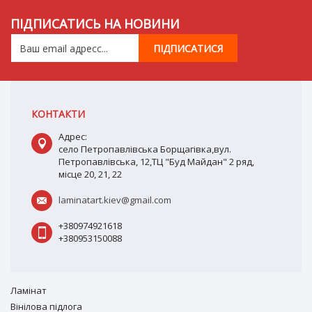
ПІДПИСАТИСЬ НА НОВИНИ
КОНТАКТИ
Адрес:
село Петропавлівська Борщагівка,вул.
Петропавлівська, 12,ТЦ "Буд Майдан" 2 ряд,
місце 20, 21, 22
laminatart.kiev@gmail.com
+380974921618
+380953150088
Ламiнат
Вiнiлова підлога