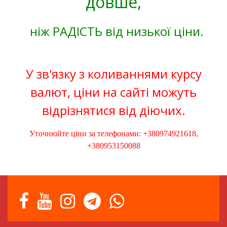
довше,
ніж РАДІСТЬ від низької ціни.
У зв'язку з коливаннями курсу
валют, ціни на сайті можуть
відрізнятися від діючих.
Уточнюйте ціни за телефонами: +380974921618,
+380953150088