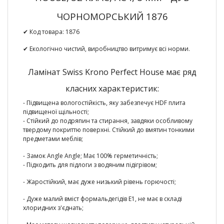
ЧОРНОМОРСЬКИЙ 1876
✔ Код товара:
1876
✔ Екологічно чистий, виробництво витримує всі норми.
Ламінат Swiss Krono Perfect House має ряд
класних характеристик:
- Підвищена вологостійкість,
яку забезпечує HDF плита
підвищеної щільності;
-
Стійкий до подряпин та стирання
, завдяки особливому
твердому покриттю поверхні. Стійкий до вмятин тонкими
предметами меблів;
- Замок Angle Angle;
Має 100% герметичність
;
-
Підходить для підлоги з водяним підігрівом;
-
Жаростійкий
, має дуже низький рівень горючості;
-
Дуже малий вміст формальдегідів E1
, не має в складі
хлоридних з'єднать;