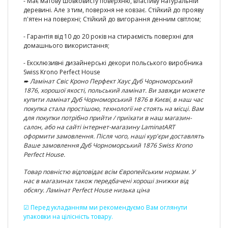
- Має матову шовковисту поверхню, властиву натуральній
деревині. Але з тим, поверхня не ковзає. Стійкий до прояву
п'ятен на поверхні;
Стійкий до вигорання денним світлом;
-
Гарантія від 10 до 20 років
на стираємість поверхні для
домашнього використання;
- Ексклюзивні
дизайнерські декори польського виробника
Swiss Krono Perfect House
➨ Ламінат
Свіс Кроно Перфект Хаус Дуб Чорноморський
1876
, хорошої якості, польський ламінат. Ви завжди можете
купити ламінат
Дуб Чорноморський 1876
в Києві, в наш час
покупка стала простішою, технології не стоять на місці. Вам
для покупки потрібно прийти / приїхати в наш магазин-
салон, або на сайті інтернет-магазину LaminatART
оформити замовлення. Після чого, наші кур'єри доставлять
Ваше замовлення
Дуб Чорноморський 1876 Swiss Krono
Perfect House
.
Товар повністю відповідає всім Європейським нормам. У
нас в магазинах також передбачені хороші знижки від
обсягу. Ламінат Perfect House низька ціна
☑ Перед укладанням ми рекомендуємо Вам оглянути
упаковки на цілісність товару.