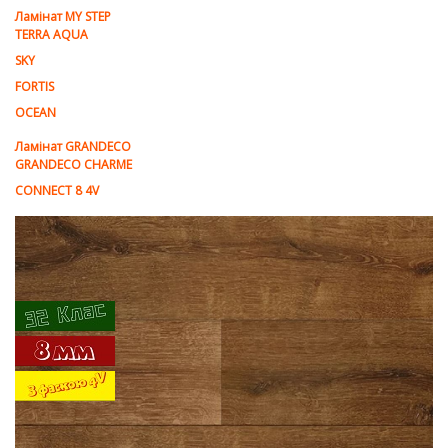
Ламінат MY STEP
TERRA AQUA
SKY
FORTIS
OCEAN
Ламінат GRANDECO
GRANDECO CHARME
CONNECT 8 4V