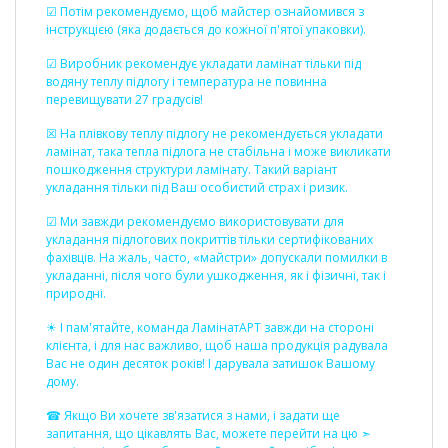
☑ Потім рекомендуємо, щоб майстер ознайомився з
інструкцією (яка додається до кожної п'ятої упаковки).
☑ Виробник рекомендує укладати ламінат тільки під
водяну теплу підлогу і температура не повинна
перевищувати 27 градусів!
☒ На плівкову теплу підлогу не рекомендується укладати
ламінат, така тепла підлога не стабільна і може викликати
пошкодження структури ламінату. Такий варіант
укладання тільки під Ваш особистий страх і ризик.
☑ Ми завжди рекомендуємо використовувати для
укладання підлогових покриттів тільки сертифікованих
фахівців. На жаль, часто, «майстри» допускали помилки в
укладанні, після чого були ушкодження, як і фізичні, так і
природні.
☀ І пам'ятайте, команда ЛамінатАРТ завжди на стороні
клієнта, і для нас важливо, щоб наша продукція радувала
Вас не один десяток років! І дарувала затишок Вашому
дому.
☎ Якщо Ви хочете зв'язатися з нами, і задати ще
запитання, що цікавлять Вас, можете перейти на цю ➣