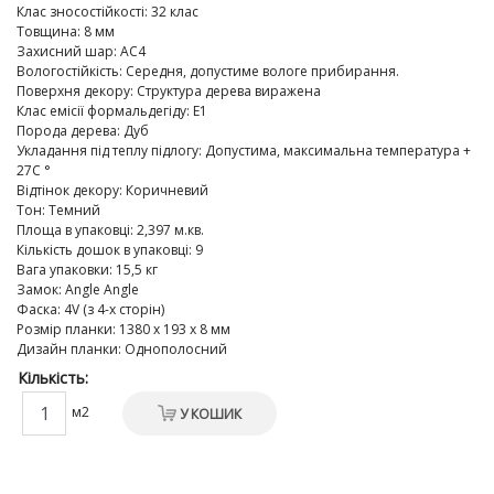
Клас зносостійкості
:
32 клас
Товщина
:
8 мм
Захисний шар
:
AC4
Вологостійкість
:
Середня, допустиме вологе прибирання.
Поверхня декору
:
Структура дерева виражена
Клас емісії формальдегіду
:
E1
Порода дерева
:
Дуб
Укладання під теплу підлогу
:
Допустима, максимальна температура +
27C °
Відтінок декору
:
Коричневий
Тон
:
Темний
Площа в упаковці
:
2,397 м.кв.
Кількість дошок в упаковці
:
9
Вага упаковки
:
15,5 кг
Замок
:
Angle Angle
Фаска
:
4V (з 4-х сторін)
Розмір планки
:
1380 х 193 х 8 мм
Дизайн планки
:
Однополосний
Кількість:
м2
У КОШИК