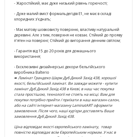
-
Жаростійкий
, має дуже низький рівень горючості;
-
Дуже малий вміст формальдегідів E1
, не має в складі
хлоридних з'єднать;
- Має матову шовковисту поверхню, властиву натуральній
деревині. Але з тим, поверхня не ковзає. Стійкий до прояву
п'ятен на поверхні;
Стійкий до вигорання денним світлом;
- Г
арантія від 15 до 20 років
для домашнього
використання;
- Ексклюзивні
дизайнерські декори бельгійського
виробника Balterio
➨ Ламінат
Грандеко Шарм Дуб Дикий Захід 438
, хорошої
якості, бельгійський ламінат. Ви завжди можете - купити
ламінат
Дуб Дикий Захід 438
в Києві, в наш час покупка
стала простішою, технології не стоять на місці. Вам для
покупки потрібно прийти / приїхати в наш магазин-салон,
або на сайті інтернет-магазину LaminatART оформити
замовлення. Після чого, наші кур'єри доставлять Ваше
замовлення
Дуб Дикий Захід 438
.
Ціна відповідає якості європейського ламінату, товар
повністю відповідає всім Європейським нормам. У нас в