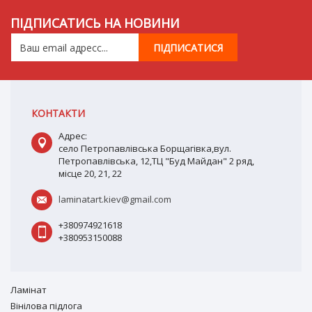
ПІДПИСАТИСЬ НА НОВИНИ
КОНТАКТИ
Адрес:
село Петропавлівська Борщагівка,вул.
Петропавлівська, 12,ТЦ "Буд Майдан" 2 ряд,
місце 20, 21, 22
laminatart.kiev@gmail.com
+380974921618
+380953150088
Ламiнат
Вiнiлова підлога