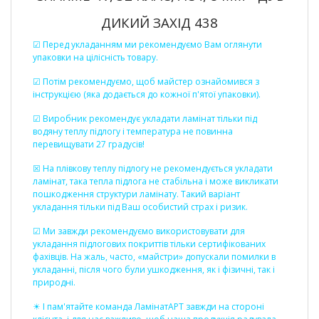
ДИКИЙ ЗАХІД 438
☑ Перед укладанням ми рекомендуємо Вам оглянути
упаковки на цілісність товару.
☑ Потім рекомендуємо, щоб майстер ознайомився з
інструкцією (яка додається до кожної п'ятої упаковки).
☑ Виробник рекомендує укладати ламінат тільки під
водяну теплу підлогу і температура не повинна
перевищувати 27 градусів!
☒ На плівкову теплу підлогу не рекомендується укладати
ламінат, така тепла підлога не стабільна і може викликати
пошкодження структури ламінату. Такий варіант
укладання тільки під Ваш особистий страх і ризик.
☑ Ми завжди рекомендуємо використовувати для
укладання підлогових покриттів тільки сертифікованих
фахівців. На жаль, часто, «майстри» допускали помилки в
укладанні, після чого були ушкодження, як і фізичні, так і
природні.
☀ І пам'ятайте команда ЛамінатАРТ завжди на стороні