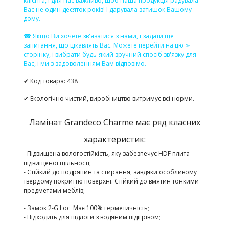
клієнта, і для нас важливо, щоб наша продукція радувала
Вас не один десяток років! І дарувала затишок Вашому
дому.
☎ Якщо Ви хочете зв'язатися з нами, і задати ще
запитання, що цікавлять Вас. Можете перейти на цю ➣
сторінку
, і вибрати будь-який зручний спосіб зв'язку для
Вас, і ми з задоволенням Вам відповімо.
✔ Код товара:
438
✔ Екологічно чистий, виробництво витримує всі норми.
Ламінат Grandeco Charme має ряд класних
характеристик:
- Підвищена вологостійкість,
яку забезпечує HDF плита
підвищеної щільності;
-
Стійкий до подряпин та стирання
, завдяки особливому
твердому покриттю поверхні. Стійкий до вмятин тонкими
предметами меблів;
- Замок 2-G Loc
Має 100% герметичність
;
-
Підходить для підлоги з водяним підігрівом;