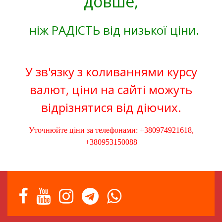
довше,
ніж РАДІСТЬ від низької ціни.
У зв'язку з коливаннями курсу
валют, ціни на сайті можуть
відрізнятися від діючих.
Уточнюйте ціни за телефонами: +380974921618,
+380953150088