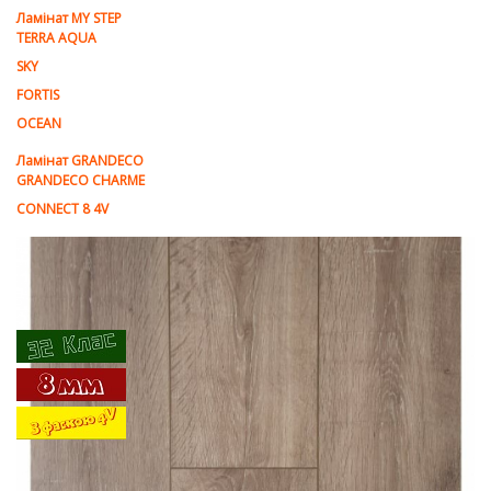
Ламінат MY STEP
TERRA AQUA
SKY
FORTIS
OCEAN
Ламінат GRANDECO
GRANDECO CHARME
CONNECT 8 4V