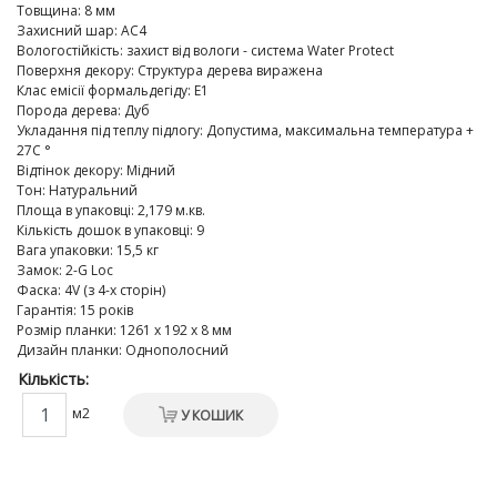
Товщина
:
8 мм
Захисний шар
:
AC4
Вологостійкість
:
захист від вологи - система Water Protect
Поверхня декору
:
Структура дерева виражена
Клас емісії формальдегіду
:
E1
Порода дерева
:
Дуб
Укладання під теплу підлогу
:
Допустима, максимальна температура +
27C °
Відтінок декору
:
Мідний
Тон
:
Натуральний
Площа в упаковці
:
2,179 м.кв.
Кількість дошок в упаковці
:
9
Вага упаковки
:
15,5 кг
Замок
:
2-G Loc
Фаска
:
4V (з 4-х сторін)
Гарантія
:
15 років
Розмір планки
:
1261 х 192 х 8 мм
Дизайн планки
:
Однополосний
Кількість:
м2
У КОШИК