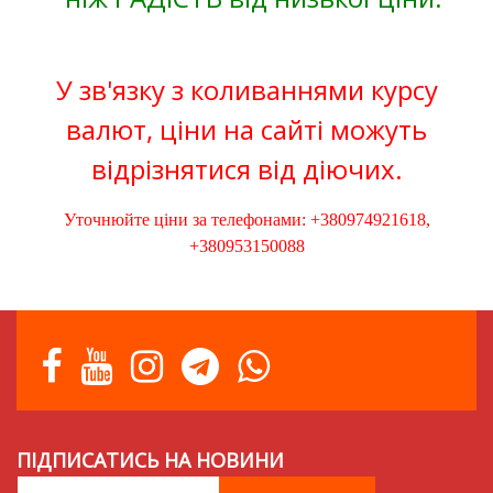
У зв'язку з коливаннями курсу
валют, ціни на сайті можуть
відрізнятися від діючих.
Уточнюйте ціни за телефонами: +380974921618,
+380953150088
ПІДПИСАТИСЬ НА НОВИНИ