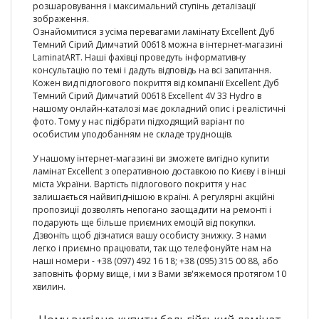
розшаровування і максимальний ступінь деталізації
зображення.
Ознайомитися з усіма перевагами ламінату Excellent Дуб
Темний Сірий Димчатий 00618 можна в інтернет-магазині
LaminatART. Наші фахівці проведуть інформативну
консультацію по темі і дадуть відповідь на всі запитання.
Кожен вид підлогового покриття від компанії Excellent Дуб
Темний Сірий Димчатий 00618 Excellent 4V 33 Hydro в
нашому онлайн-каталозі має докладний опис і реалістичні
фото. Тому у нас підібрати підходящий варіант по
особистим уподобанням не складе труднощів.
У нашому інтернет-магазині ви зможете вигідно купити
ламінат Excellent з оперативною доставкою по Києву і в інші
міста України. Вартість підлогового покриття у нас
залишається найвигіднішою в країні. А регулярні акційні
пропозиції дозволять непогано заощадити на ремонті і
подарують ще більше приємних емоцій від покупки.
Дзвоніть щоб дізнатися вашу особисту знижку. З нами
легко і приємно працювати, так що телефонуйте нам на
наші номери - +38 (097) 492 16 18; +38 (095) 315 00 88, або
заповніть форму вище, і ми з Вами зв'яжемося протягом 10
хвилин.