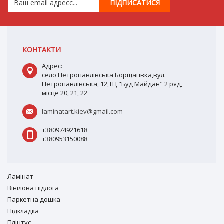
КОНТАКТИ
Адрес:
село Петропавлівська Борщагівка,вул.
Петропавлівська, 12,ТЦ "Буд Майдан" 2 ряд,
місце 20, 21, 22
laminatart.kiev@gmail.com
+380974921618
+380953150088
Ламiнат
Вiнiлова підлога
Паркетна дошка
Підкладка
Плінтус