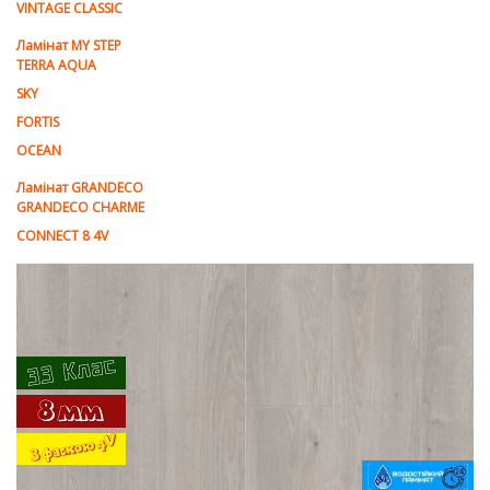
VINTAGE CLASSIC
Ламінат MY STEP
TERRA AQUA
SKY
FORTIS
OCEAN
Ламінат GRANDECO
GRANDECO CHARME
CONNECT 8 4V