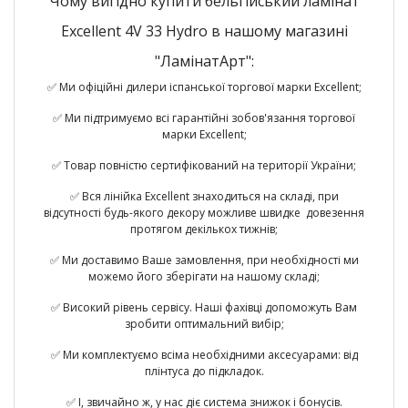
Чому вигідно купити бельгійський ламінат
Excellent 4V 33 Hydro в нашому магазині
"ЛамінатАрт":
✅ Ми офіційні дилери іспанської торгової марки Excellent;
✅ Ми підтримуємо всі гарантійні зобов'язання торгової
марки Excellent;
✅ Товар повністю сертифікований на території України;
✅ Вся лінійка Excellent знаходиться на складі, при
відсутності будь-якого декору можливе швидке довезення
протягом декількох тижнів;
✅ Ми доставимо Ваше замовлення, при необхідності ми
можемо його зберігати на нашому складі;
✅ Високий рівень сервісу. Наші фахівці допоможуть Вам
зробити оптимальний вибір;
✅ Ми комплектуємо всіма необхідними аксесуарами: від
плінтуса до підкладок.
✅ І, звичайно ж, у нас діє система знижок і бонусів.