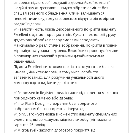
з переваг підлогової продукції від бельгійскої компанії.
Надійні замки дозволять швидко зібрати ламінат без
спеціалізованого обладнання. Стики залишаються
непомітними оку, тому створюється відчуття рівномірної
гладкої підлоги.
✅ Реалістичність. Якість декоративного покриття ламінату
Excellent є одним з кращих в світі. Сучасні технології друку і
додаткова обробка паперу смолами передають
максимально реалістичне зображення. Покриття в повній
мірі імітує натуральне дерево. Виробник пропонує більше
5 популярних колекцій з різними дизайнерськими
рішеннями.
Підлога Excellent виготовляється із застосуванням безлічі
інноваційних технологій, в тому числі особисто
запатентованих. Для розуміння унікальності цього
ламінату варто виділити деякі з них:
✅ Embossed in Register - реалістичне відтворення малюнка
природного каменю або дерева;
✅ InterPlank Design - створення безперервного
зображення без повторення візерунка;
✅ JoinGuard - установка в кожен стик ламінату спеціальних
елементів, які збільшують міцність виробу (мінімальна
гарантія 25 років);
✅ MicroBevel - захист підлогового покриття від