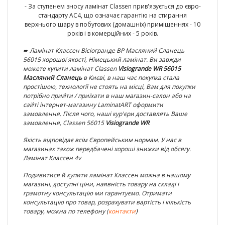
- За ступенем зносу ламінат Classen прив'язується до євро-
стандарту AC4, що означає гарантію на стирання
верхнього шару в побутових (домашніх) приміщеннях - 10
років і в комерційних - 5 років.
➨ Ламінат Классен Вісіогранде ВР Масляний Сланець
56015
хорошої якості,
Німецький ламінат
. Ви завжди
можете купити ламінат
Classen
Visiogrande WR
56015
Масляний Сланець
в Києві, в наш час покупка стала
простішою, технології не стоять на місці, Вам для покупки
потрібно прийти / приїхати в наш магазин-салон або на
сайті інтернет-магазину LaminatA
RT
оформити
замовлення. Після чого, наші кур'єри доставлять Ваше
замовлення,
Classen 56015
Visiogrande WR
Якість відповідає всім Європейським нормам. У нас в
магазинах також передбачені хороші знижки від обсягу.
Ламінат Классен 4v
Подивитися й купити ламінат Классен
можна в нашому
магазині, доступні ціни, наявність товару на складі і
грамотну консультацію ми гарантуємо. Отримати
консультацію про товар, розрахувати вартість і кількість
товару, можна по телефону (
контакти
)