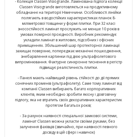
- Колекція
Classen Visiogrande
. Ламінована підлога колекції
Classen Visiogrande виготовляється на продуктивному
обладнанні на території Німеччини. Особливості лінійки
полягають в водостійких характеристиках планок 8-
міліметрової товщини у формі плитки. При 32 класі
зносостійкості ламінат прослужить не менше 10 років в
умовах помірної прохідності. Виробник рекомендує
укладати ламінат в житлових, підсобних і офісних
приміщеннях. Збільшений шар протекторної ламінації
захищає поверхню, попереджає механічні пошкодження,
знебарвлення картинки під дією ультрафіолетового
випромінювання. Фактурне синхронне тиснення в регістр
підвищує реалістичність плитки.
- Панелі мають найвищий рівень стійкості до дії прямих
сонячних променів (ультрафіолету). Саме тому ламінат від
компанії Classen вибирають багато корпоративних
клієнтів, яким необхідно зробити якісну і довговічну
підлогу, яка не втратить своїх декоративних характеристик
протягом багатьох років;
- За рахунок наявності спеціальної замкової системи,
ламінат Classen можна укласти своїми руками, без
залучення фахівців (звичайно, при наявності певного
досвіду в цій сфері і навичок)