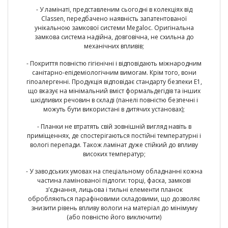
- У ламінаті, представленим сьогодні в колекціях від
Classen, передбачено наявність запатентованої
унікальною замкової системи Megaloc. Оригінальна
замкова система надійна, довговічна, не схильна до
механічних впливів;
- Покриття повністю гігієнічні і відповідають міжнародним
санітарно-епідеміологічним вимогам. Крім того, вони
гіпоалергенні. Продукція відповідає стандарту безпеки E1,
що вказує на мінімальний вміст формальдегідів та інших
шкідливих речовин в складі (панелі повністю безпечні і
можуть бути використані в дитячих установах);
- Планки не втратять свій зовнішній вигляд навіть в
приміщеннях, де спостерігаються постійні температурні і
вологі перепади. Також ламінат дуже стійкий до впливу
високих температур;
- У заводських умовах на спеціальному обладнанні кожна
частина ламінованої підлоги: торці, фаска, замкові
з'єднання, лицьова і тильні елементи планок
обробляються парафіновими складовими, що дозволяє
знизити рівень впливу вологи на матеріал до мінімуму
(або повністю його виключити)