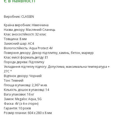
Є в наявності
Виробник:
CLASSEN
Країна виробник
:
Німеччина
Назва декору
:
Масляний Сланець
Клас зносостійкості
:
32 клас
Товщина
:
8 мм
Захисний шар
:
AC4
Вологостійкість
:
Aqua Protect 4V
Поверхня декору
:
Декор під плитку, камінь, бетон, мармур
Клас емісії формальдегіду
:
E1
Порода дерева
:
Під плитку
Укладання під теплу підлогу
:
Допустима, максимальна температура +
27C °
Відтінок декору
:
Чорний
Тон
:
Темний
Площа в упаковці
:
2,367 м.кв.
Кількість дошок в упаковці
:
14
Вага упаковки
:
16 кг
Замок
:
Megaloc Aqua, 5G
Фаска
:
4V (з 4-х сторін)
Гарантія
:
10 років
Розмір планки
:
604 х 280 х 8 мм