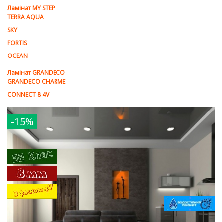
Ламінат MY STEP
TERRA AQUA
SKY
FORTIS
OCEAN
Ламінат GRANDECO
GRANDECO CHARME
CONNECT 8 4V
-15%