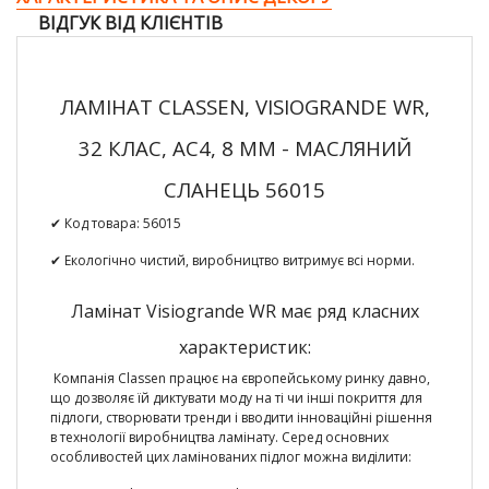
ВІДГУК ВІД КЛІЄНТІВ
ЛАМІНАТ CLASSEN, VISIOGRANDE WR,
32 КЛАС, AC4, 8 ММ - МАСЛЯНИЙ
СЛАНЕЦЬ 56015
✔ Код товара:
56015
✔ Екологічно чистий, виробництво витримує всі норми.
Ламінат Visiogrande WR має ряд класних
характеристик:
Компанія Classen працює на європейському ринку давно,
що дозволяє їй диктувати моду на ті чи інші покриття для
підлоги, створювати тренди і вводити інноваційні рішення
в технології виробництва ламінату. Серед основних
особливостей цих ламінованих підлог можна виділити: