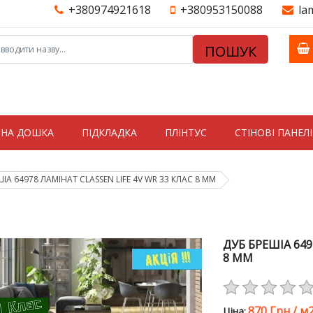
+380974921618
+380953150088
la
ПОШУК
ТНА ДОШКА
ПІДКЛАДКА
ПЛІНТУС
СТIНОВI ПАНЕЛI
ІА 64978 ЛАМІНАТ CLASSEN LIFE 4V WR 33 КЛАС 8 ММ
ДУБ БРЕШІА 649
8 ММ
870 Грн
/
м
Цiна: