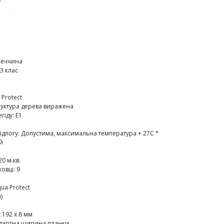
меччина
3 клас
 Protect
руктура дерева виражена
егіду
:
E1
ідлогу
:
Допустима, максимальна температура + 27C °
й
20 м.кв.
ковці
:
9
ua Protect
)
 192 х 8 мм
дартна ширина планки