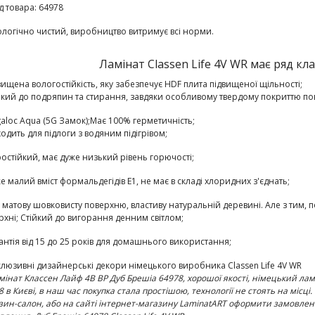
д товара:
64978
ологічно чистий, виробництво витримує всі норми.
Ламінат Classen Life 4V WR має ряд кл
двищена вологостійкість,
яку забезпечує HDF плита підвищеної щільності;
йкий до подряпин та стирання
, завдяки особливому твердому покриттю по
galoc Aqua (5G Замок);
Має 100% герметичність
;
ходить для підлоги з водяним підігрівом;
остійкий
, має дуже низький рівень горючості;
е малий вміст формальдегідів E1
, не має в складі хлоридних з'єднать;
є матову шовковисту поверхню, властиву натуральній деревині. Але з тим, п
рхні;
Стійкий до вигорання денним світлом;
антія від 15 до 25 років
для домашнього використання;
склюзивні
дизайнерські декори німецького виробника Classen Life 4V WR
мінат
Классен Лайф 4В ВР Дуб Брешіа 64978
, хорошої якості, німецький ла
8
в Києві, в наш час покупка стала простішою, технології не стоять на місці
зин-салон, або на сайті інтернет-магазину LaminatART оформити замовленн