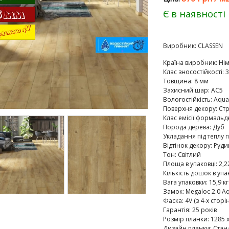
Є в наявності
Виробник:
CLASSEN
Країна виробник
:
Ні
Клас зносостійкості
:
3
Товщина
:
8 мм
Захисний шар
:
AC5
Вологостійкість
:
Aqua
Поверхня декору
:
Ст
Клас емісії формальд
Порода дерева
:
Дуб
Укладання під теплу п
Відтінок декору
:
Руди
Тон
:
Світлий
Площа в упаковці
:
2,2
Кількість дошок в упа
Вага упаковки
:
15,9 кг
Замок
:
Megaloc 2.0 Aq
Фаска
:
4V (з 4-х сторін
Гарантія
:
25 років
Розмір планки
:
1285 х
Дизайн планки
:
Стан