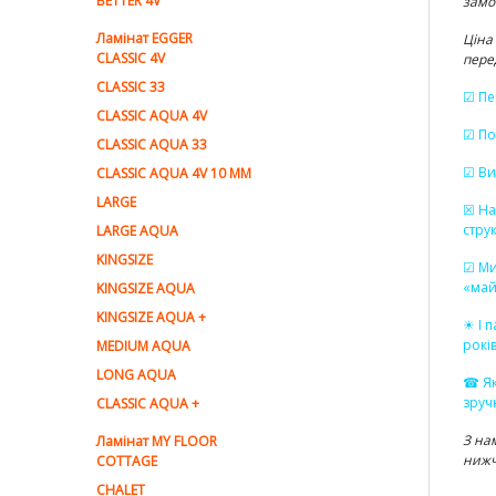
BETTER 4V
зам
Ламiнат EGGER
Ціна
CLASSIC 4V
пере
CLASSIC 33
☑ Пе
CLASSIC AQUA 4V
☑ По
CLASSIC AQUA 33
☑ Ви
CLASSIC AQUA 4V 10 MM
LARGE
☒ На
стру
LARGE AQUA
KINGSIZE
☑ Ми
«май
KINGSIZE AQUA
KINGSIZE AQUA +
☀ І 
рокі
MEDIUM AQUA
LONG AQUA
☎ Як
зруч
CLASSIC AQUA +
З на
Ламінат MY FLOOR
нижч
COTTAGE
CHALET