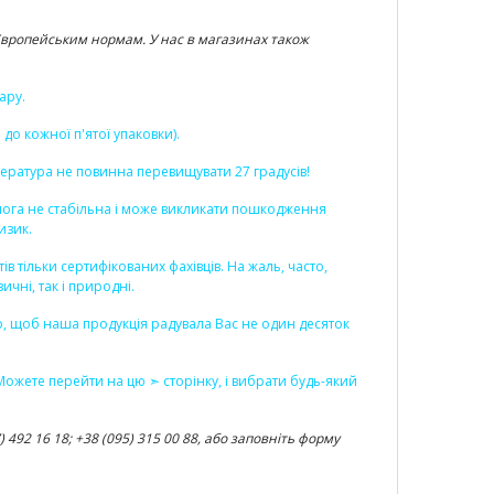
м Європейським нормам. У нас в магазинах також
ару.
о кожної п'ятої упаковки).
пература не повинна перевищувати 27 градусів!
ідлога не стабільна і може викликати пошкодження
изик.
 тільки сертифікованих фахівців. На жаль, часто,
чні, так і природні.
во, щоб наша продукція радувала Вас не один десяток
. Можете перейти на цю ➣
сторінку
, і вибрати будь-який
492 16 18; +38 (095) 315 00 88, або заповніть форму