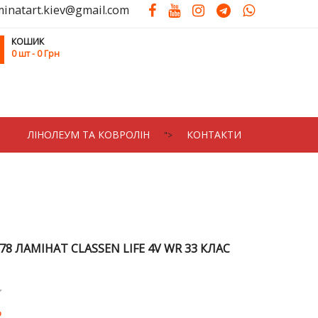
minatart.kiev@gmail.com
КОШИК
0
шт
- 0 Грн
ЛIНОЛЕУМ ТА КОВРОЛIН
КОНТАКТИ
">
78 ЛАМІНАТ CLASSEN LIFE 4V WR 33 КЛАС
2