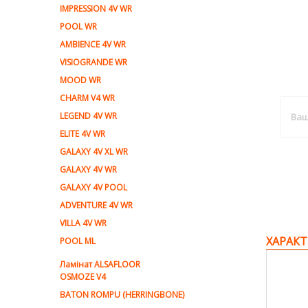
IMPRESSION 4V WR
POOL WR
AMBIENCE 4V WR
VISIOGRANDE WR
MOOD WR
CHARM V4 WR
LEGEND 4V WR
ELITE 4V WR
GALAXY 4V XL WR
GALAXY 4V WR
GALAXY 4V POOL
ADVENTURE 4V WR
VILLA 4V WR
ХАРАКТ
POOL ML
Ламiнат ALSAFLOOR
OSMOZE V4
BATON ROMPU (HERRINGBONE)