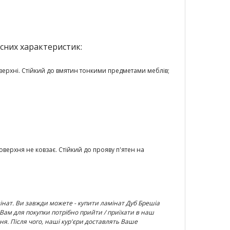
асних характеристик:
верхні. Стійкий до вмятин тонкими предметами меблів;
оверхня не ковзає. Стійкий до прояву п'ятен на
мінат. Ви завжди можете - купити ламінат
Дуб Брешіа
. Вам для покупки потрібно прийти / приїхати в наш
я. Після чого, наші кур'єри доставлять Ваше