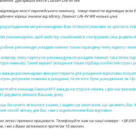
овлення
Дуб Брешіа 64978 Classen Life 4V WR
.
 відповідає якості європейського ламінату, товар повністю відповідає всі
дбачені хороші знижки від обсягу. Ламінат Life 4V WR низька ціна
ред укладанням ми рекомендуємо Вам оглянути упаковки на цілісність тов
тім рекомендуємо, щоб майстер ознайомився з інструкцією (яка додається д
робник рекомендує укладати ламінат тільки під водяну теплу підлогу і тем
 плівкову теплу підлогу не рекомендується укладати ламінат, така тепла п
ктури ламінату. Такий варіант укладання тільки під Ваш особистий страх і р
 завжди рекомендуємо використовувати для укладання підлогових покриттів
стри» допускали помилки в укладанні, після чого були ушкодження, як і фізи
пам'ятайте команда ЛамінатАРТ завжди на стороні клієнта, і для нас важли
в! І дарувала затишок Вашому дому.
що Ви хочете зв'язатися з нами, і задати ще запитання, що цікавлять Вас
ний спосіб зв'язку для Вас, і ми з задоволенням Вам відповімо.
ми легко і приємно працювати. Телефонуйте нам на наші номери - +38 (097) 
е, і ми з Вами зв'яжемося протягом 10 хвилин.