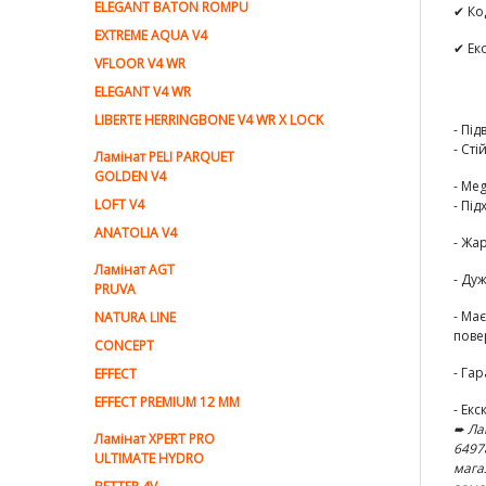
ELEGANT BATON ROMPU
✔ Ко
EXTREME AQUA V4
✔ Ек
VFLOOR V4 WR
ELEGANT V4 WR
LIBERTE HERRINGBONE V4 WR X LOCK
- Пі
-
Сті
Ламiнат PELI PARQUET
GOLDEN V4
- Me
LOFT V4
-
Під
ANATOLIA V4
-
Жар
Ламiнат AGT
-
Дуж
PRUVA
- Ма
NATURA LINE
пове
CONCEPT
-
Гар
EFFECT
EFFECT PREMIUM 12 MM
- Ек
➨ Ла
Ламінат XPERT PRO
6497
ULTIMATE HYDRO
мага