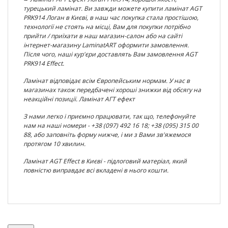
турецький ламінат. Ви завжди можете купити ламінат
AGT
PRK914 Логан
в Києві, в наш час покупка стала простішою,
технології не стоять на місці, Вам для покупки потрібно
прийти / приїхати в наш магазин-салон або на сайті
інтернет-магазину LaminatART оформити замовлення.
Після чого, наші кур'єри доставлять Вам замовлення
AGT
PRK914 Effect.
Ламінат відповідає всім Європейським нормам. У нас в
магазинах також передбачені хороші знижки від обсягу на
неакційні позиції. Ламінат АГТ ефект
З нами легко і приємно працювати, так що, телефонуйте
нам на наші номери - +38 (097) 492 16 18; +38 (095) 315 00
88, або заповніть форму нижче, і ми з Вами зв'яжемося
протягом 10 хвилин.
Ламінат AGT Effect в Києві - підлоговий матеріал, який
повністю виправдає всі вкладені в нього кошти.