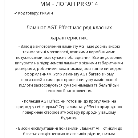
ММ - ЛОГАН PRK914
✔ Код товару:
PRK914
Ламінат AGT Effect має ряд класних
характеристик:
- Завод з виготовлення ламінату AGT має досить високі
технологічні можливості, великими виробничими
потужностями, має сучасне обладнання. Все це дозволяє
випускати на підприємстві ламінат з різними габаритними
розмірами, робочими показниками, зовнішнім виглядом і
оформленням. Успіх ламінату AGT багато в чому
пов'язаний з тим, що в процесі випуску ламінованої
підлоги застосовуються сучасні німецькі та бельгійські
технології виготовлення.
- Колекція
AGT
Effect
. Чи готові ви до прогулянки на
природі у себе вдома? Серія ламінату Effect з природною
поверхнею створює атмосферу природи у вашому
будинку.
- Високі експлуатаційні показники. Ламінат АГТ стійкий до
багатьох видів негативних впливів: рідини, низька