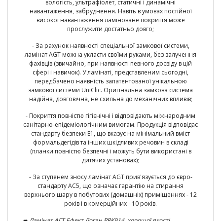
вологість, ультрафіолет, статичні і динамічні
навантаження, забруднення. Навіть в умовах постійної
високої навантаження ламіноване покриття може
прослужити достатньо довго;
- За рахунок наявності спеціальної замкової системи,
ламінат AGT можна укласти своїми руками, без залучення
фахівців (звичайно, при наявності певного досвіду в цій
сфері і навичок). У ламінаті, представленим сьогодні,
передбачено наявність запатентованої унікальною
замкової системи UniClic. Оригінальна замкова система
надійна, довговічна, не схильна до механічних впливів;
- Покриття повністю гігієнічні і відповідають міжнародним
санітарно-епідеміологічним вимогам. Продукція відповідає
стандарту безпеки E1, що вказує на мінімальний вміст
формальдегідів та інших шкідливих речовин в складі
(планки повністю безпечні і можуть бути використані в
дитячих установах);
- За ступенем зносу ламінат AGT прив'язується до євро-
стандарту AC5, що означає гарантію на стирання
верхнього шару в побутових (домашніх) приміщеннях - 12
років і в комерційних - 10 років.
➨ Ламінат
АГТ Ефект Логан PRK914
, хорошої якості,