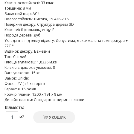
Клас зносостійкості
:
33 клас
Товщина
:
8 мм
Захисний шар
:
AC4
Вологостійкість
:
Висока, EN 438-2.15
Поверхня декору
:
Структура дерева 3D
Клас емісії формальдегіду
:
E1
Порода дерева
:
Дуб
Укладання під теплу підлогу
:
Допустима, максимальна температура +
27C °
Відтінок декору
:
Бежевий
Тон
:
Світлий
Площа в упаковці
:
1,8336 м.кв.
Кількість дошок в упаковці
:
8
Вага упаковки
:
15 кг
Замок
:
Uniclic
Фаска
:
4V (з 4-х сторін)
Гарантія
:
15 років
Розмір планки
:
1200 х 191 х 8 мм
Дизайн планки
:
Стандартна ширина планки
Кількість:
м2
У КОШИК