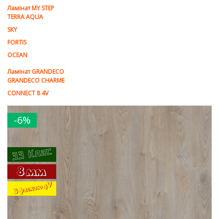
Ламінат MY STEP
TERRA AQUA
SKY
FORTIS
OCEAN
Ламінат GRANDECO
GRANDECO CHARME
CONNECT 8 4V
-6%