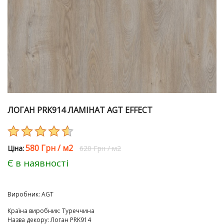
ЛОГАН PRK914 ЛАМІНАТ AGT EFFECT
580 Грн
/
м2
Цiна:
620 Грн
/
м2
Є в наявності
Виробник:
AGT
Країна виробник
:
Туреччина
Назва декору
:
Логан PRK914