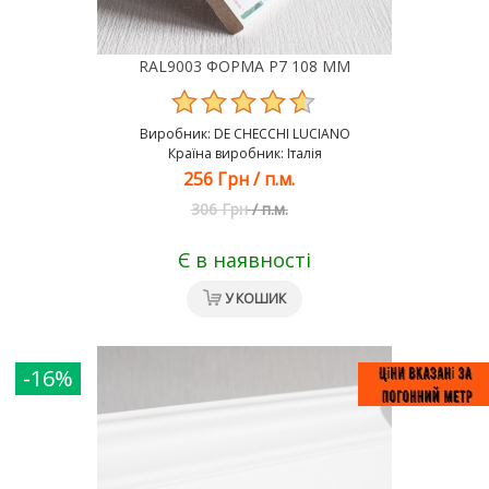
RAL9003 ФОРМА Р7 108 ММ
Виробник:
DE CHEСCHI LUCIANO
Країна виробник: Італія
256 Грн
/
п.м.
306 Грн
/
п.м.
Є в наявності
У КОШИК
-16%