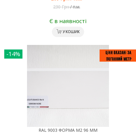
230 Грн
/
п.м.
Є в наявності
У КОШИК
-14%
RAL 9003 ФОРМА M2 96 ММ