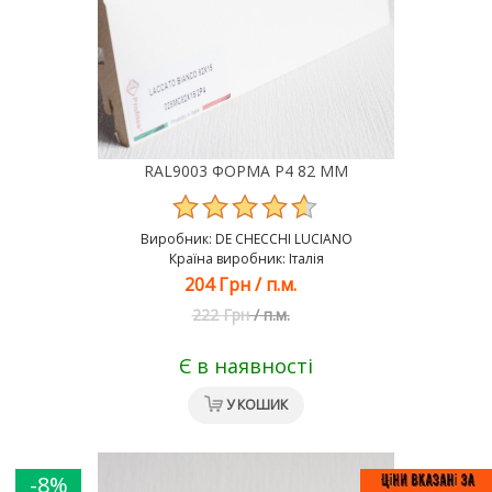
RAL9003 ФОРМА Р4 82 ММ
Виробник:
DE CHEСCHI LUCIANO
Країна виробник: Італія
204 Грн
/
п.м.
222 Грн
/
п.м.
Є в наявності
У КОШИК
-8%