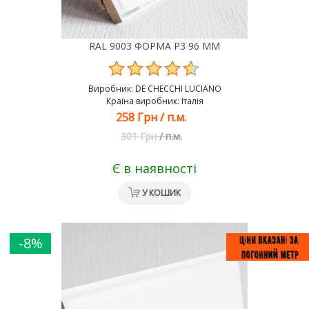
RAL 9003 ФОРМА Р3 96 ММ
Виробник:
DE CHEСCHI LUCIANO
Країна виробник: Італія
258 Грн
/
п.м.
301 Грн
/
п.м.
Є в наявності
У КОШИК
-8%