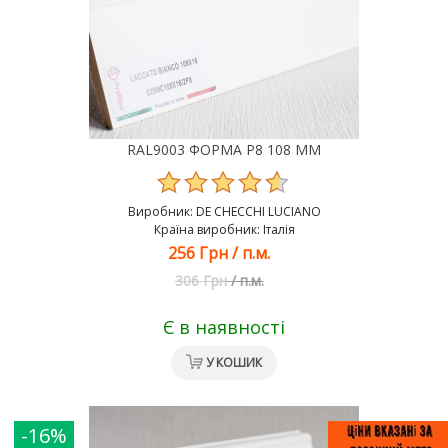
RAL9003 ФОРМА Р8 108 ММ
Виробник:
DE CHEСCHI LUCIANO
Країна виробник: Італія
256 Грн
/
п.м.
306 Грн
/
п.м.
Є в наявності
У КОШИК
-16%