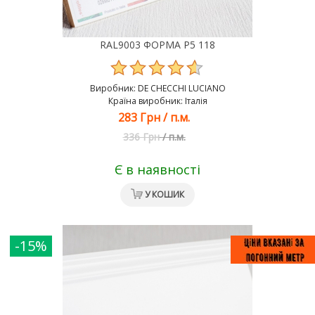
RAL9003 ФОРМА Р5 118
Виробник:
DE CHEСCHI LUCIANO
Країна виробник: Італія
283 Грн
/
п.м.
336 Грн
/
п.м.
Є в наявності
У КОШИК
-15%