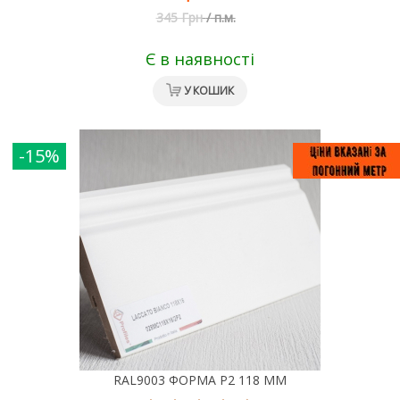
345 Грн
/
п.м.
Є в наявності
У КОШИК
-15%
RAL9003 ФОРМА Р2 118 ММ