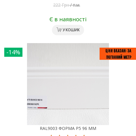
222 Грн
/
п.м.
Є в наявності
У КОШИК
-14%
RAL9003 ФОРМА Р5 96 ММ