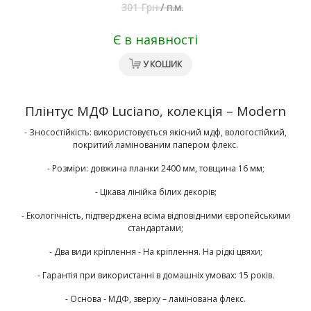
301 Грн
/
п.м.
Є в наявності
У КОШИК
Плінтус МДФ Luciano, колекція – Modern
- Зносостійкість: використовується якісний мдф, вологостійкий,
покритий ламінованим папером флекс.
- Розміри: довжина планки 2400 мм, товщина 16 мм;
- Цікава лінійка білих декорів;
- Екологічність, підтверджена всіма відповідними європейськими
стандартами;
- Два види кріплення - На кріплення. На рідкі цвяхи;
- Гарантія при використанні в домашніх умовах: 15 років.
- Основа - МДФ, зверху – ламінована флекс.