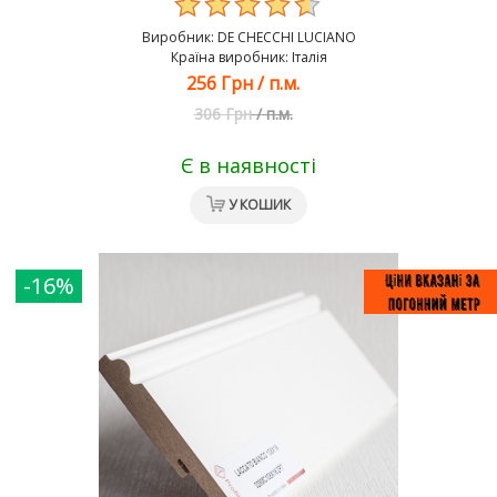
Виробник:
DE CHEСCHI LUCIANO
Країна виробник: Італія
256 Грн
/
п.м.
306 Грн
/
п.м.
Є в наявності
У КОШИК
-16%