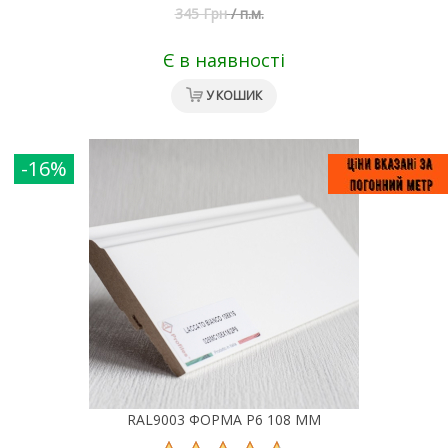
345 Грн
/
п.м.
Є в наявності
У КОШИК
-16%
RAL9003 ФОРМА Р6 108 ММ