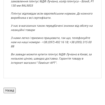
замовлення
плінтус МДФ Лучіано,
колір плінтуса – Білий, Р1
130 мм RAL9003
Плінтус відповідає всім європейським нормам. До кожного
виробника є всі сертифікати.
У нас в магазинах також передбачені знижки від обсягу на
неакційні товари
З нами легко і приємно працювати, так що, телефонуйте
нам на наші номери - +38 (097) 492 16 18; +38 (095) 315 00
88
Ви завжди можете купити плінтус МДФ Лучіано в Києві, за
низькою ціною, швидка доставка. Гарантія товару в
інтернет магазині "Ламінат АРТ".