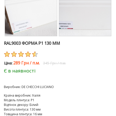
RAL9003 ФОРМА Р1 130 ММ
289 Грн
/
п.м.
Цiна:
345 Грн
/
п.м.
Є в наявності
Виробник:
DE CHEСCHI LUCIANO
Країна виробник
:
Італія
Модель плінтуса
:
P1
Відтінок декору
:
Білий
Висота плінтуса
:
130 мм
Товщина плінтуса
:
16 мм