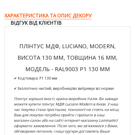
ХАРАКТЕРИСТИКА ТА ОПИС ДЕКОРУ
ВІДГУК ВІД КЛІЄНТІВ
ПЛІНТУС МДФ, LUCIANO, MODERN,
ВИСОТА 130 ММ, ТОВЩИНА 16 ММ,
МОДЕЛЬ - RAL9003 Р1 130 ММ
✔ Код товара:
Р1 130 мм
✔ Екологічно чистий, виробництво витримує всі норми.
Плінтус хорошої якості, країна-виробник Італія. Ви завжди
можете
купити плінтус МДФ
Luciano Modern
в Києві
. У наш
час покупка стала простішою, технології не стоять на місці,
Вам для покупки потрібно прийти / приїхати в наш
магазин-салон або на сайті інтернет-магазину LaminatArt
оформити замовлення. Після чого, ми зв'яжемося з Вами,
обговоримо питання, і наші кур'єри доставлять Ваше