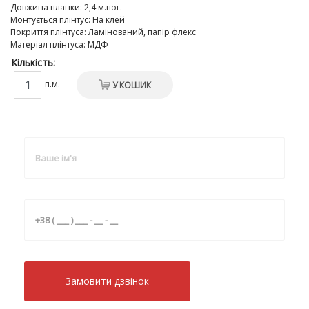
Довжина планки
:
2,4 м.пог.
Монтується плінтус
:
На клей
Покриття плінтуса
:
Ламінований, папір флекс
Матеріал плінтуса
:
МДФ
Кількість:
п.м.
У КОШИК
Замовити дзвiнок