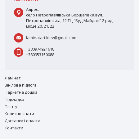
Адрес:
село Петропавлівська Борщагівка,вул.
Петропавлівська, 12,ТЦ "Буд Майдан" 2 ряд,
місце 20, 21, 22
laminatart.kiev@gmail.com
+380974921618
+380953150088
Ламiнат
Вiнiлова підлога
Паркетна дошка
Підкладка
Плінтус
Корисно знати
Доставка і оплата
Контакти