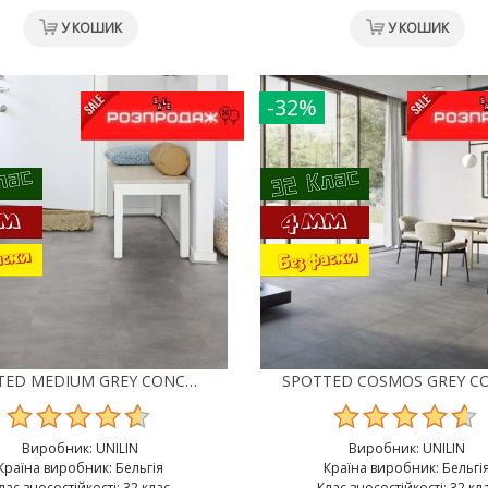
У КОШИК
У КОШИК
-32%
SPOTTED MEDIUM GREY CONCRETE 40197 ВІНІЛ UNILIN CLASSIC PLANK CLICK
Виробник:
UNILIN
Виробник:
UNILIN
Країна виробник: Бельгія
Країна виробник: Бельгі
лас зносостійкості: 32 клас
Клас зносостійкості: 32 кл