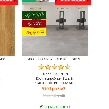
VIVID OAK WARM NATURAL 40192 ВІНІЛ UNILIN CLASSIC PLANK CLICK
SPOTTED GREY CONCRETE 40196 ВІНІЛ UNILIN CLASSIC PLANK CLICK
Виробник:
UNILIN
я
Країна виробник: Бельгія
ас
Клас зносостійкості: 32 клас
990 Грн
/
м2
1475 Грн
/
м2
Є в наявності