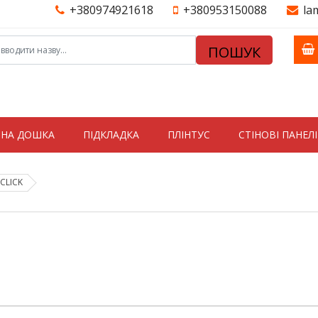
+380974921618
+380953150088
la
ПОШУК
ТНА ДОШКА
ПІДКЛАДКА
ПЛІНТУС
СТIНОВI ПАНЕЛI
 CLICK