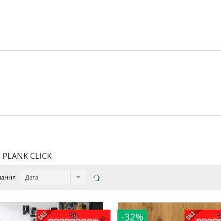
C PLANK CLICK
вання
-32%