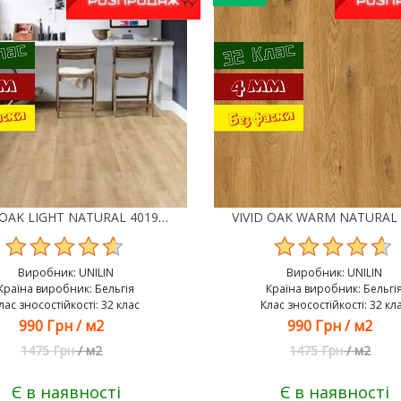
VIVID OAK LIGHT NATURAL 40190 ВІНІЛ UNILIN CLASSIC PLANK CLICK
Виробник:
UNILIN
Виробник:
UNILIN
Країна виробник: Бельгія
Країна виробник: Бельгі
лас зносостійкості: 32 клас
Клас зносостійкості: 32 кл
990 Грн
/
м2
990 Грн
/
м2
1475 Грн
/
м2
1475 Грн
/
м2
Є в наявності
Є в наявності