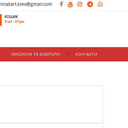
minatart.kiev@gmail.com
КОШИК
0
шт
- 0 Грн
ЛIНОЛЕУМ ТА КОВРОЛIН
КОНТАКТИ
">