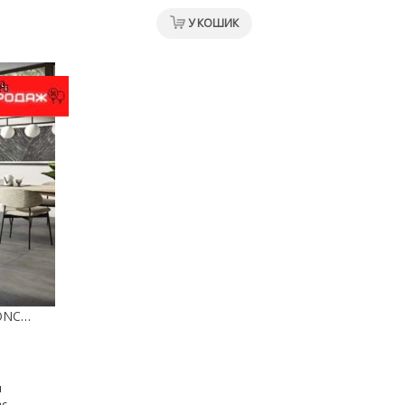
У КОШИК
SPOTTED COSMOS GREY CONCRETE 40198 ВІНІЛ UNILIN CLASSIC PLANK CLICK
я
ас