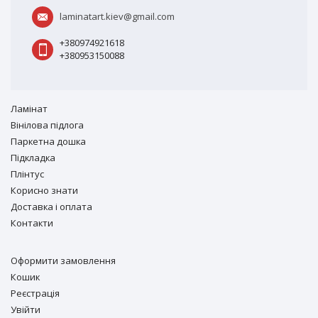
laminatart.kiev@gmail.com
+380974921618
+380953150088
Ламiнат
Вiнiлова підлога
Паркетна дошка
Підкладка
Плінтус
Корисно знати
Доставка і оплата
Контакти
Оформити замовлення
Кошик
Реєстрація
Увійти