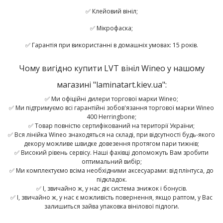
✅ Клейовий вініл;
✅ Мікрофаска;
✅ Гарантія при використанні в домашніх умовах: 15 років.
Чому вигідно купити LVT вініл Wineo у нашому
магазині "laminatart.kiev.ua":
✅ Ми офіційні дилери торгової марки Wineo;
✅ Ми підтримуємо всі гарантійні зобов'язання торгової марки Wineo
400 Herringbone;
✅ Товар повністю сертифікований на території України;
✅ Вся лінійка Wineo знаходяться на складі, при відсутності будь-якого
декору можливе швидке довезення протягом пари тижнів;
✅ Високий рівень сервісу. Наші фахівці допоможуть Вам зробити
оптимальний вибір;
✅ Ми комплектуємо всіма необхідними аксесуарами: від плінтуса, до
підкладок.
✅ І, звичайно ж, у нас діє система знижок і бонусів.
✅ І, звичайно ж, у нас є можливість повернення, якщо раптом, у Вас
залишиться зайва упаковка вінілової підлоги.