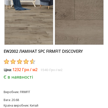
EW2002 ЛАМІНАТ SPC FIRMFIT DISCOVERY
1232 Грн
/
м2
Цiна:
1540 Грн
/
м2
Є в наявності
Виробник:
FIRMFIT
Вага:
20.68
Країна виробник
:
Китай