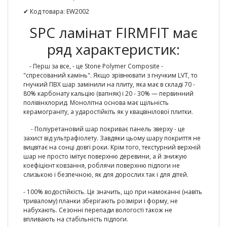
✔ Код товара: EW2002
SPC ламінат FIRMFIT має
ряд характеристик:
- Перш за все, - це Stone Polymer Composite -
"спресований камінь". Якщо зрівнювати з гнучким LVT, то
гнучкий ПВХ шар замінили на плиту, яка має в складі 70 -
80% карбонату кальцію (вапняк) і 20 - 30% — первинний
полівінхлорид. Монолітна основа має щільність
керамограніту, а ударостійкіть як у квацвінілової плитки.
- Поліуретановий шар покриває панель зверху - це
захист від ультрафіолету. Завдяки цьому шару покриття не
вицвітає на сонці довгі роки. Крім того, текстурний верхній
шар не просто імітує поверхню деревини, а й знижую
коефіцієнт ковзання, роблячи поверхню підлоги не
слизькою і безпечною, як для дорослих так і для дітей.
-
100% водостійкість.
Це значить, що при намоканні (навіть
тривалому) планки зберігають розміри і форму, не
набухають. Сезонні перепади вологості також не
впливають на стабільність підлоги.