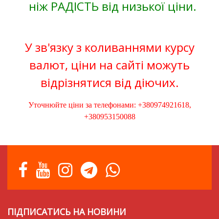
ніж РАДІСТЬ від низької ціни.
У зв'язку з коливаннями курсу
валют, ціни на сайті можуть
відрізнятися від діючих.
Уточнюйте ціни за телефонами: +380974921618,
+380953150088
ПІДПИСАТИСЬ НА НОВИНИ