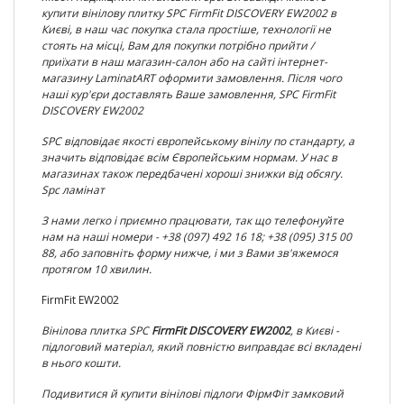
купити вінілову плитку SPC
FirmFit DISCOVERY EW2002
в
Києві, в наш час покупка стала простіше, технології не
стоять на місці, Вам для покупки потрібно прийти /
приїхати в наш магазин-салон або на сайті інтернет-
магазину LaminatART оформити замовлення. Після чого
наші кур'єри доставлять Ваше замовлення, SPC
FirmFit
DISCOVERY EW2002
SPC відповідає якості європейському вінілу по
стандарту, а
значить відповідає всім Європейським нормам. У нас в
магазинах також передбачені хороші знижки від обсягу.
Spc ламінат
З нами легко і приємно працювати, так що телефонуйте
нам на наші номери - +38 (097) 492 16 18; +38 (095) 315 00
88, або заповніть форму нижче, і ми з Вами зв'яжемося
протягом 10 хвилин.
FirmFit EW2002
Вінілова плитка
SPC
FirmFit DISCOVERY EW2002
, в Києві -
підлоговий матеріал, який повністю виправдає всі вкладені
в нього кошти.
Подивитися й купити вінілові підлоги ФірмФіт замковий