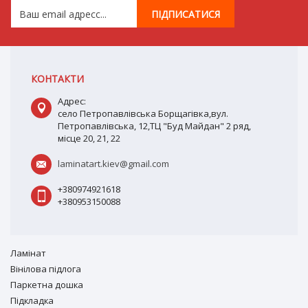
КОНТАКТИ
Адрес:
село Петропавлівська Борщагівка,вул.
Петропавлівська, 12,ТЦ "Буд Майдан" 2 ряд,
місце 20, 21, 22
laminatart.kiev@gmail.com
+380974921618
+380953150088
Ламiнат
Вiнiлова підлога
Паркетна дошка
Підкладка