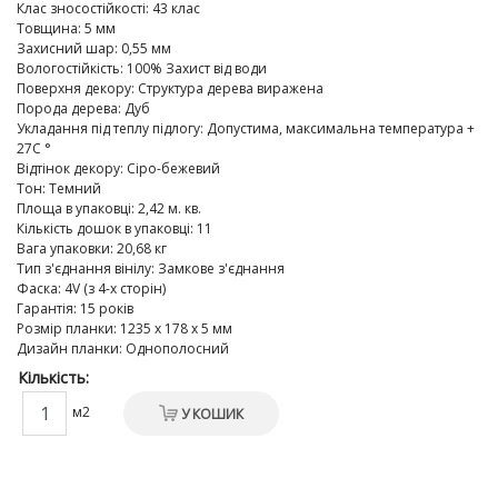
Клас зносостійкості
:
43 клас
Товщина
:
5 мм
Захисний шар
:
0,55 мм
Вологостійкість
:
100% Захист від води
Поверхня декору
:
Структура дерева виражена
Порода дерева
:
Дуб
Укладання під теплу підлогу
:
Допустима, максимальна температура +
27C °
Відтінок декору
:
Сіро-бежевий
Тон
:
Темний
Площа в упаковці
:
2,42 м. кв.
Кількість дошок в упаковці
:
11
Вага упаковки
:
20,68 кг
Тип з'єднання вінілу
:
Замкове з'єднання
Фаска
:
4V (з 4-х сторін)
Гарантія
:
15 років
Розмір планки
:
1235 х 178 х 5 мм
Дизайн планки
:
Однополосний
Кількість:
м2
У КОШИК