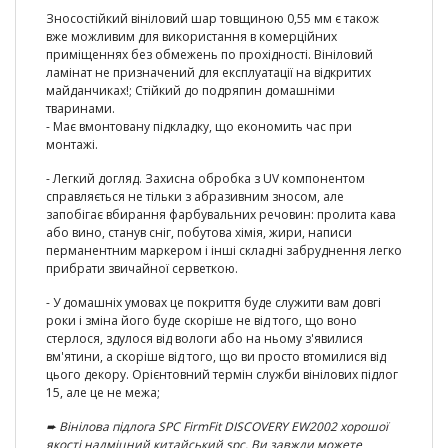
Зносостійкий вініловий шар товщиною 0,55 мм є також
вже можливим для використання в комерційних
приміщеннях без обмежень по прохідності. Вініловий
ламінат не призначений для експлуатації на відкритих
майданчиках!; Стійкий до подряпин домашніми
тваринами.
- Має вмонтовану підкладку, що економить час при
монтажі.
- Легкий догляд. Захисна обробка з UV компонентом
справляється не тільки з абразивним зносом, але
запобігає вбирання фарбувальних речовин: пролита кава
або вино, станув сніг, побутова хімія, жири, написи
перманентним маркером і інші складні забруднення легко
прибрати звичайної серветкою.
- У домашніх умовах це покриття буде служити вам довгі
роки і зміна його буде скоріше не від того, що воно
стерлося, здулося від вологи або на ньому з'явилися
вм'ятини, а скоріше від того, що ви просто втомилися від
цього декору. Орієнтовний термін служби вінілових підлог
15, але це не межа;
➨
Вінілова підлога SPC FirmFit DISCOVERY EW2002
хорошої
якості надміцний китайський spc. Ви завжди можете