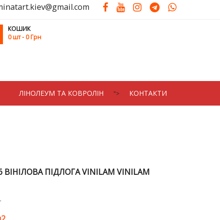
minatart.kiev@gmail.com
КОШИК
0
шт
- 0 Грн
ЛIНОЛЕУМ ТА КОВРОЛIН
КОНТАКТИ
">
6 ВІНІЛОВА ПІДЛОГА VINILAM VINILAM
2