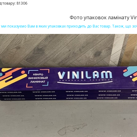
д товару:
81306
Фото упаковок ламінату Vini
т ми показуємо Вам в яких упаковках приходить до Вас товар. Також, що зо