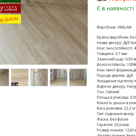
Є в наявності
Виробник:
VINILAM
Країна виробник
:
Бел
Назва декору
:
Дуб Кі
Клас зносостійкості
:
4
Товщина
:
3,7 мм
Захисний шар
:
0,50 
Вологостійкість
:
100%
Клас емісії формальд
Порода дерева
:
Дуб
Укладання під теплу п
Відтінок декору
:
Нату
Тон
:
Світлий
Площа в упаковці
:
3,0
Кількість дошок в упа
Вага упаковки
:
22,3 кг
Тип з'єднання вінілу
:
Фаска
:
Без фаски
Гарантія
:
20 років
Розмір планки
:
1220 х
Дизайн планки
:
Вініл