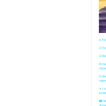
☑ Пе
☑ По
☑ Ви
☒ На
стру
☑ Ми
один
☀ І 
рокі
☎ Як
зруч