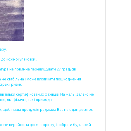
ару.
до кожної упаковки).
ратура не повинна перевищувати 27 градусів!
ога не стабільна і може викликати пошкодження
трах і ризик.
 тільки сертифікованих фахівців. На жаль, далеко не
 як і фізичні, так і природні.
во, щоб наша продукція радувала Вас не один десяток
Можете перейти на цю ➣
сторінку
, і вибрати будь-який