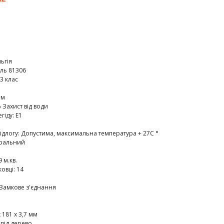
ьгія
лль 81306
3 клас
мм
 Захист від води
егіду
:
E1
ідлогу
:
Допустима, максимальна температура + 27C °
ральний
9 м.кв.
ковці
:
14
Замкове з'єднання
 181 х 3,7 мм
 під дерево