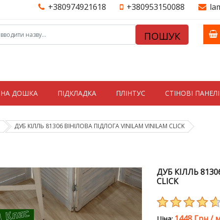
+380974921618
+380953150088
la
ПОШУК
ТНА ДОШКА
ПІДКЛАДКА
ПЛІНТУС
СТIНОВI ПАНЕЛI
ДУБ КІЛЛЬ 81306 ВІНІЛОВА ПІДЛОГА VINILAM VINILAM CLICK
ДУБ КІЛЛЬ 8130
CLICK
1448 Грн
/
м
Цiна: