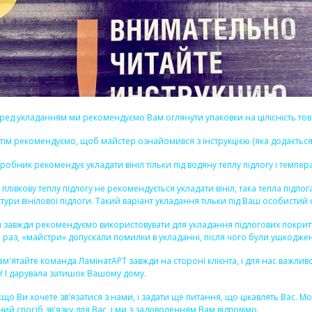
ред укладанням ми рекомендуємо Вам оглянути упаковки на цілісність тов
тім рекомендуємо, щоб майстер ознайомився з інструкцією (яка додається 
робник рекомендує укладати вініл тільки під водяну теплу підлогу і темпе
 плівкову теплу підлогу не рекомендується укладати вініл, така тепла підл
ктури вінілової підлоги. Такий варіант укладання тільки під Ваш особистий с
 завжди рекомендуємо використовувати для укладання підлогових покриттів
 раз, «майстри» допускали помилки в укладанні, після чого були ушкодження,
пам'ятайте команда ЛамінатАРТ завжди на стороні клієнта, і для нас важли
в! І дарувала затишок Вашому дому.
що Ви хочете зв'язатися з нами, і задати ще питання, що цікавлять Вас. 
ний спосіб зв'язку для Вас, і ми з задоволенням Вам відповімо.