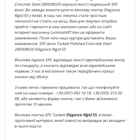
Concrete Steel 280008020
хорошої якості надміцний SPC
вініл. Ви завжди можете купити вінілову плитку
Elegance
Rigid 55
у Києві, в наш час покупка стала простіше,
технології не стоять на місці, Вам для покупки потрібно
прийти / приїхати в наш магазин-салон або на сайті
інтернет-магазину LaminatART.kiev.ua оформити
замовлення. Після чого наші кур'єри доставлять Ваше
замовлення, SPC вініл Tarkett
Polished Concrete Steel
280008020 Elegance Rigid 55
Вінілова підлога SPC відповідає якості європейському вінілу
по
стандарту, а значить відповідає всім європейським
нормам. У нас в магазинах також передбачені хороші
знижки від обсягу.
З нами легко і приємно працювати, так що телефонуйте
нам на наші номери - +38 (097) 492 16 18; +38 (095) 315 00
88, або заповніть форму нижче, і ми з Вами зв'яжемося
протягом 10 хвилин.
Вінілова плитка
SPC Tarkett
Elegance Rigid 55
, в Києві -
підлоговий матеріал, який повністю виправдає всі вкладені
в нього кошти.