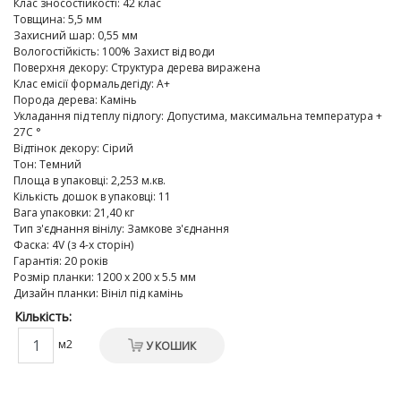
Клас зносостійкості
:
42 клас
Товщина
:
5,5 мм
Захисний шар
:
0,55 мм
Вологостійкість
:
100% Захист від води
Поверхня декору
:
Структура дерева виражена
Клас емісії формальдегіду
:
A+
Порода дерева
:
Камінь
Укладання під теплу підлогу
:
Допустима, максимальна температура +
27C °
Відтінок декору
:
Сірий
Тон
:
Темний
Площа в упаковці
:
2,253 м.кв.
Кількість дошок в упаковці
:
11
Вага упаковки
:
21,40 кг
Тип з'єднання вінілу
:
Замкове з'єднання
Фаска
:
4V (з 4-х сторін)
Гарантія
:
20 років
Розмір планки
:
1200 х 200 х 5.5 мм
Дизайн планки
:
Вініл під камінь
Кількість:
м2
У КОШИК