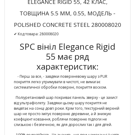
ELEGANCE RIGID 55, 42 КЛАС,
ТОВЩИНА 5.5 ММ, 0.55, МОДЕЛЬ -
POLISHED CONCRETE STEEL 280008020
✔ Код товара: 280008020
SPC вініл Elegance Rigid
55 має ряд
характеристик:
- Перш за все, - завдяки поверхневому шару з PUR
покриття легко утримувати в чистоті, не вимагає
систематичної обробки поверхні, покриття воском.
Поліуретановий шар покриває панель зверху - це захист
від ультрафіолету. Завдяки цьому шару покриття не
вицвітає на сонці довгі роки. Крім того, текстурний верхній
шар не просто імітує поверхню деревини, а й знижую
коефіцієнт ковзання, роблячи поверхню підлоги не
слизькою і безпечною, як для дорослих так і для дітей.
-
100% водостійкість.
Це значить, що при намоканні (навіть