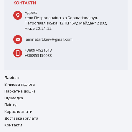
КОНТАКТИ
Адрес:
село Петропавлівська Борщагівка,вул.
Петропавлівська, 12,ТЦ "Буд Майдан" 2 ряд,
місце 20, 21, 22
laminatart.kiev@gmail.com
+380974921618
+380953150088
Ламiнат
Вiнiлова підлога
Паркетна дошка
Підкладка
Плінтус
Корисно знати
Доставка і оплата
Контакти