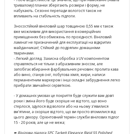
тривалому) планки зберігають розміри і форму, не
набухають. Сезонні перепади вологості також не
впливають на стабільність підлоги.
Зносостійкий вініловий шар товщиною 0,55 мм є також
вже можливим для використання в комерційних
приміщеннях без обмежень по прохідності. Вініловий
ламінат не призначений для експлуатації на відкритих
майданчиках!; Стійкий до подряпин домашніми
тваринами.
- Легкий догляд. Захисна обробка з UV компонентом
справляється не тільки з абразивним зносом, але
запобігає вбирання фарбувальних речовин: пролита кава
або вино, станув сніг, побутова хімія, жири, написи
перманентним маркером і інші складні забруднення легко
прибрати звичайної серветкою.
- У домашніх умовах це покриття буде служити вам довгі
роки і зміна його буде скоріше не від того, що воно
стерлося, здулося від вологи або на ньому з'явилися
вм'ятини, а скоріше від того, що ви просто втомилися від
цього декору. Орієнтовний термін служби вінілових підлог
15 - 20 років, але це не межа;
➨
Вінілова підлога SPC Tarkett Elegance Rigid 55 Polished