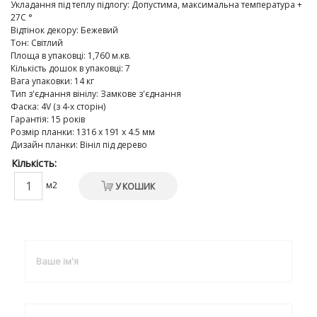
Укладання під теплу підлогу
:
Допустима, максимальна температура +
27C °
Відтінок декору
:
Бежевий
Тон
:
Світлий
Площа в упаковці
:
1,760 м.кв.
Кількість дошок в упаковці
:
7
Вага упаковки
:
14 кг
Тип з'єднання вінілу
:
Замкове з'єднання
Фаска
:
4V (з 4-х сторін)
Гарантія
:
15 років
Розмір планки
:
1316 х 191 х 4.5 мм
Дизайн планки
:
Вініл під дерево
Кількість:
м2
У КОШИК