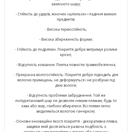
захисного шару;
- Стійкість до ударів, жіночих «шпильок» і падіння важких
предметів;
- Висока термостійкість;
- Висока збереженість форми;
- Стійкість до подряпин. Покриття добре витримує ролики
крісел;
- Відсутність ковзання. Плитка повністю травмобезпечна;
- Прекрасна вологостійкість. Покриття добре підходить для
вологих приміщень, не деформується і не розбухає під
дією вологи;
- Відсутність проблеми забруднення. Той же
поліуретановий шар не дозволяє ніяким плямам, будь то
кава або жир, глибоко вбиратися. Всі плями легко
видаляються вологою ганчіркою;
- Основні інноваційні якості покриття - декоративна плівка,
завдяки якій досягається разюча подібність з
оригінальним покриттям з дерева або каменю і