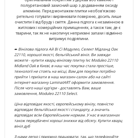
поліуретановий захисний шар з додаванням оксиду
алюмінію. Перед монтажем плитки необов'язково
ретельно готувати і вирівнювати поверхню, досить лише
очистити її від бруду і сміття. Данна підлога є незамінною в
житлових і комерційних приміщеннях, а також там, де є
тварини, так як не накопичує неприємні запахи і відмінно
витримує подряпини.
➨ Вінілова підлога Ай Ві Сі Модулео, Селект Мідланд Оак
22110
, хорошої якості, бельгійський
вініл
. Ви завжди
можете - купити кварц-вінілову плитку
Ivc Moduleo 22110
Midland Oak
в Києві, в наш час покупка стала простіше,
технології не стоять на місці, Вам для покупки потрібно
прийти \ приїхати в наш магазин-салон або на сайті
інтернет-магазину LaminatA
RT
оформити замовлення.
Після чого наші кур'єри - доставлять Вам, ваше
замовлення,
Moduleo 22110 Select.
Ціна відповідає якості, європейському вінілу, повністю
відповідає
бельгійської якості
і стандарту, а значить
відповідає всім Європейським нормам. У нас в магазинах
також передбачені хороші знижки від обсягу.
Купити кварц
вініл дуб
З нами легко і приємно працювати, так, що телефонуйте