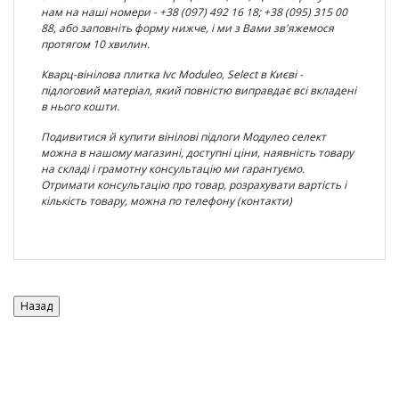
нам на наші номери - +38 (097) 492 16 18; +38 (095) 315 00
88, або заповніть форму нижче, і ми з Вами зв'яжемося
протягом 10 хвилин.
Кварц-вінілова плитка
Ivc
Moduleo
,
Select в Києві -
підлоговий матеріал, який повністю виправдає всі вкладені
в нього кошти.
Подивитися й купити вінілові підлоги Модулео селект
можна в нашому магазині, доступні ціни, наявність товару
на складі і грамотну консультацію ми гарантуємо.
Отримати консультацію про товар, розрахувати вартість і
кількість товару, можна по телефону (контакти)