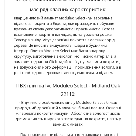
має ряд класних характеристик:
Кварц-вініловий ламінат Moduleo Select - універсальне
підлогове покриття з Європи, яке призводить небувале
враження своєю декоративністю і практичністю. Готове
встановлене покриття виглядає, як натуральна дошка.
Текстура вінілу імітує дерев'яні покриття з елітних порід
дерева. Це вносить вишуканість і шарм в будь-який
інтер'єр. Плитка Moduleo Select має багатошарову
структуру, виготовлена з екологічно чистих матеріалів, а
замкове з'єднання Click надійно з'єднує частини покриття,
не допускаючи його деформації і проникнення вологи, а в
разі необхідності дозволяє легко демонтувати підлогу.
ПВХ плитка Ivc Moduleo Select - Midland Oak
22110:
- Відмінною особливістю вінілу Moduleo Select є більш
природний дерев’яний малюнок і більші планки. Основні
ж переваги покриття наступні: Абсолютна вологостійкість
дає можливість широкого застосування покриття, навіть у
ванних кімнатах;
- Пол практично не піддається зносу завдяки наявності