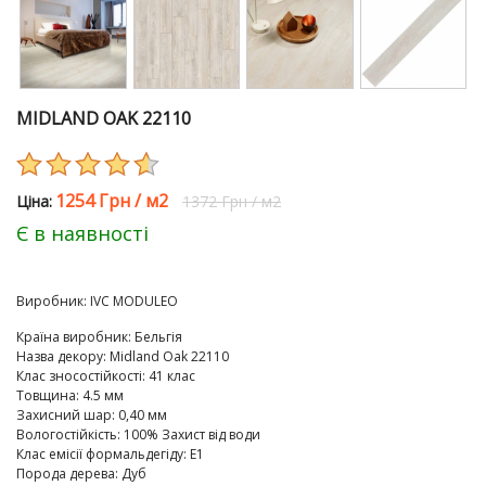
MIDLAND OAK 22110
1254 Грн
/
м2
Цiна:
1372 Грн
/
м2
Є в наявності
Виробник:
IVC MODULEO
Країна виробник
:
Бельгія
Назва декору
:
Midland Oak 22110
Клас зносостійкості
:
41 клас
Товщина
:
4.5 мм
Захисний шар
:
0,40 мм
Вологостійкість
:
100% Захист від води
Клас емісії формальдегіду
:
E1
Порода дерева
:
Дуб