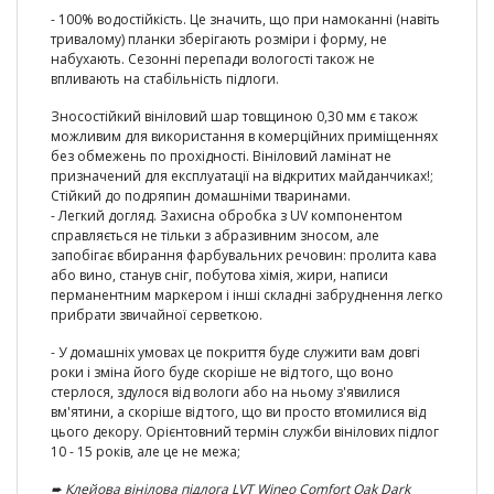
-
100% водостійкість.
Це значить, що при намоканні (навіть
тривалому) планки зберігають розміри і форму, не
набухають. Сезонні перепади вологості також не
впливають на стабільність підлоги.
Зносостійкий вініловий шар товщиною 0,30 мм є також
можливим для використання в комерційних приміщеннях
без обмежень по прохідності. Вініловий ламінат не
призначений для експлуатації на відкритих майданчиках!;
Стійкий до подряпин домашніми тваринами.
- Легкий догляд. Захисна обробка з UV компонентом
справляється не тільки з абразивним зносом, але
запобігає вбирання фарбувальних речовин: пролита кава
або вино, станув сніг, побутова хімія, жири, написи
перманентним маркером і інші складні забруднення легко
прибрати звичайної серветкою.
- У домашніх умовах це покриття буде служити вам довгі
роки і зміна його буде скоріше не від того, що воно
стерлося, здулося від вологи або на ньому з'явилися
вм'ятини, а скоріше від того, що ви просто втомилися від
цього декору. Орієнтовний термін служби вінілових підлог
10 - 15 років, але це не межа;
➨
Клейова вінілова підлога LVT Wineo Comfort Oak Dark