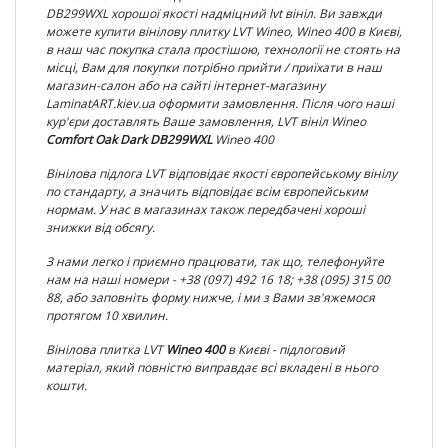
DB299WXL
хорошої якості надміцний lvt вініл. Ви завжди
можете купити вінілову плитку LVT
Wineo, Wineo 400
в Києві,
в наш час покупка стала простішою, технології не стоять на
місці, Вам для покупки потрібно прийти / приїхати в наш
магазин-салон або на сайті інтернет-магазину
LaminatART.kiev.ua оформити замовлення. Після чого наші
кур'єри доставлять Ваше замовлення, LVT вініл
Wineo
Comfort Oak Dark DB299WXL
Wineo 400
Вінілова підлога LVT відповідає якості європейському вінілу
по
стандарту, а значить відповідає всім європейським
нормам. У нас в магазинах також передбачені хороші
знижки від обсягу.
З нами легко і приємно працювати, так що, телефонуйте
нам на наші номери - +38 (097) 492 16 18; +38 (095) 315 00
88, або заповніть форму нижче, і ми з Вами зв'яжемося
протягом 10 хвилин.
Вінілова плитка
LVT
Wineo 400
в Києві - підлоговий
матеріал, який повністю виправдає всі вкладені в нього
кошти.