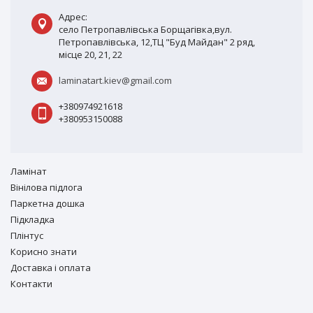
Адрес:
село Петропавлівська Борщагівка,вул.
Петропавлівська, 12,ТЦ "Буд Майдан" 2 ряд,
місце 20, 21, 22
laminatart.kiev@gmail.com
+380974921618
+380953150088
Ламiнат
Вiнiлова підлога
Паркетна дошка
Підкладка
Плінтус
Корисно знати
Доставка і оплата
Контакти