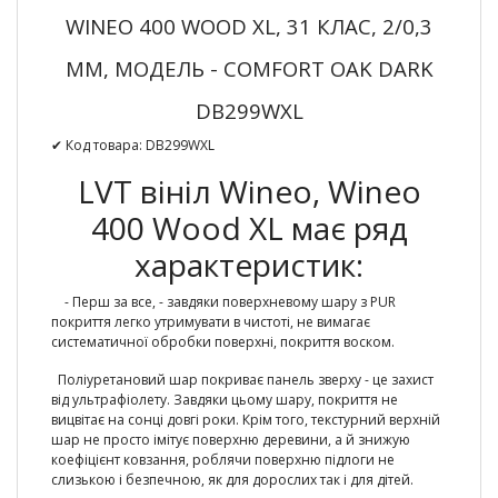
WINEO 400 WOOD XL, 31 КЛАС, 2/0,3
ММ, МОДЕЛЬ - COMFORT OAK DARK
DB299WXL
✔ Код товара: DB299WXL
LVT вініл Wineo, Wineo
400 Wood XL має ряд
характеристик:
- Перш за все, - завдяки поверхневому шару з PUR
покриття легко утримувати в чистоті, не вимагає
систематичної обробки поверхні, покриття воском.
Поліуретановий шар покриває панель зверху - це захист
від ультрафіолету. Завдяки цьому шару, покриття не
вицвітає на сонці довгі роки. Крім того, текстурний верхній
шар не просто імітує поверхню деревини, а й знижую
коефіцієнт ковзання, роблячи поверхню підлоги не
слизькою і безпечною, як для дорослих так і для дітей.