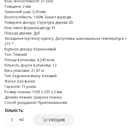
Клас зносостійкості
:
31 клас
Товщина
:
2 мм
Захисний шар
:
0,30 мм
Вологостійкість
:
100% Захист від води
Поверхня декору
:
Структура дерева 3D
Клас емісії формальдегіду
:
E1
Порода дерева
:
Дуб
Укладання під теплу підлогу
:
Допустима, максимальна температура +
27C °
Відтінок декору
:
Коричневий
Тон
:
Темний
Площа в упаковці
:
4,240 м.кв.
Кількість дошок в упаковці
:
12
Вага упаковки
:
21,87 кг
Тип з'єднання вінілу
:
Клеєвий
Фаска
:
Без фаски
Гарантія
:
15 років
Розмір планки
:
1505 х 235 х 2 мм
Дизайн планки
:
Широка планка
Спосіб укладання
:
Приклеюванням
Кількість:
м2
У КОШИК