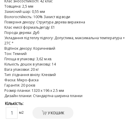
Клас зносостійкості
:
42 клас
Товщина
:
2,5 мм
Захисний шар
:
0,55 мм
Вологостійкість
:
100% Захист від води
Поверхня декору
:
Структура дерева виражена
Клас емісії формальдегіду
:
E1
Порода дерева
:
Дуб
Укладання під теплу підлогу
:
Допустима, максимальна температура +
27C °
Відтінок декору
:
Коричневий
Тон
:
Темний
Площа в упаковці
:
3,62 м.кв.
Кількість дошок в упаковці
:
14
Вага упаковки
:
20 кг
Тип з'єднання вінілу
:
Клеєвий
Фаска
:
Мікро-фаска
Гарантія
:
20 років
Розмір планки
:
1320 х 196 х 2.5 мм
Дизайн планки
:
Стандартна ширина планки
Кількість:
м2
У КОШИК