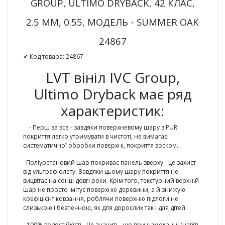
GROUP, ULTIMO DRYBACK, 42 КЛАС,
2.5 ММ, 0.55, МОДЕЛЬ - SUMMER OAK
24867
✔ Код товара: 24867
LVT вініл IVC Group,
Ultimo Dryback має ряд
характеристик:
- Перш за все - завдяки поверхневому шару з PUR
покриття легко утримувати в чистоті, не вимагає
систематичної обробки поверхні, покриття воском.
Поліуретановий шар покриває панель зверху - це захист
від ультрафіолету. Завдяки цьому шару покриття не
вицвітає на сонці довгі роки. Крім того, текстурний верхній
шар не просто імітує поверхню деревини, а й знижую
коефіцієнт ковзання, роблячи поверхню підлоги не
слизькою і безпечною, як для дорослих так і для дітей.
-
100% водостійкість.
Це значить, що при намоканні (навіть