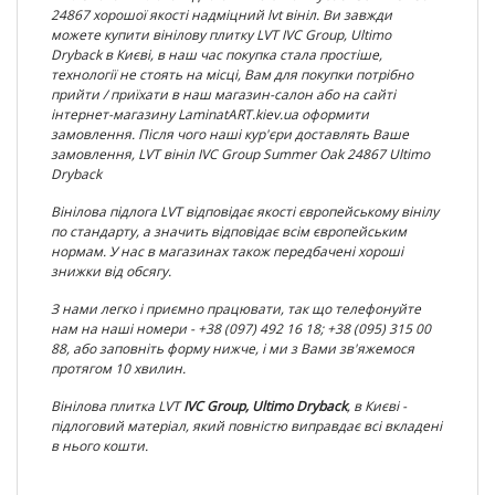
24867
хорошої якості надміцний lvt вініл. Ви завжди
можете купити вінілову плитку LVT
IVC Group, Ultimo
Dryback
в Києві, в наш час покупка стала простіше,
технології не стоять на місці, Вам для покупки потрібно
прийти / приїхати в наш магазин-салон або на сайті
інтернет-магазину LaminatART.kiev.ua оформити
замовлення. Після чого наші кур'єри доставлять Ваше
замовлення, LVT вініл
IVC Group Summer Oak 24867 Ultimo
Dryback
Вінілова підлога LVT відповідає якості європейському вінілу
по
стандарту, а значить відповідає всім європейським
нормам. У нас в магазинах також передбачені хороші
знижки від обсягу.
З нами легко і приємно працювати, так що телефонуйте
нам на наші номери - +38 (097) 492 16 18; +38 (095) 315 00
88, або заповніть форму нижче, і ми з Вами зв'яжемося
протягом 10 хвилин.
Вінілова плитка
LVT
IVC Group, Ultimo Dryback
, в Києві -
підлоговий матеріал, який повністю виправдає всі вкладені
в нього кошти.