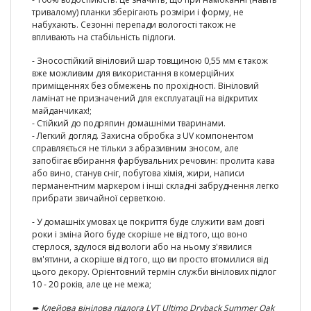
тривалому) планки зберігають розміри і форму, не
набухають. Сезонні перепади вологості також не
впливають на стабільність підлоги.
- Зносостійкий вініловий шар товщиною 0,55 мм є також
вже можливим для використання в комерційних
приміщеннях без обмежень по прохідності. Вініловий
ламінат не призначений для експлуатації на відкритих
майданчиках!;
- Стійкий до подряпин домашніми тваринами.
- Легкий догляд. Захисна обробка з UV компонентом
справляється не тільки з абразивним зносом, але
запобігає вбирання фарбувальних речовин: пролита кава
або вино, станув сніг, побутова хімія, жири, написи
перманентним маркером і інші складні забруднення легко
прибрати звичайної серветкою.
- У домашніх умовах це покриття буде служити вам довгі
роки і зміна його буде скоріше не від того, що воно
стерлося, здулося від вологи або на ньому з'явилися
вм'ятини, а скоріше від того, що ви просто втомилися від
цього декору. Орієнтовний термін служби вінілових підлог
10 - 20 років, але це не межа;
➨
Клейова вінілова підлога LVT Ultimo Dryback Summer Oak