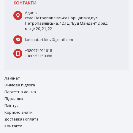
КОНТАКТИ
Адрес:
село Петропавлівська Борщагівка,вул.
Петропавлівська, 12,ТЦ "Буд Майдан" 2 ряд,
місце 20, 21, 22
laminatart.kiev@gmail.com
+380974921618
+380953150088
Ламiнат
Вiнiлова підлога
Паркетна дошка
Підкладка
Плінтус
Корисно знати
Доставка і оплата
Контакти