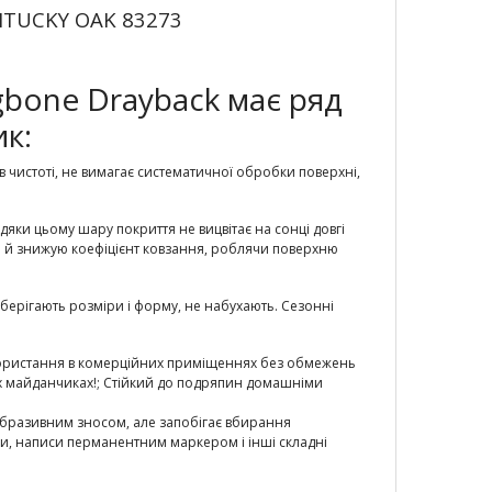
ENTUCKY OAK 83273
ngbone Drayback має ряд
к:
в чистоті, не вимагає систематичної обробки поверхні,
дяки цьому шару покриття не вицвітає на сонці довгі
 а й знижую коефіцієнт ковзання, роблячи поверхню
берігають розміри і форму, не набухають. Сезонні
користання в комерційних приміщеннях без обмежень
тих майданчиках!; Стійкий до подряпин домашніми
 абразивним зносом, але запобігає вбирання
ири, написи перманентним маркером і інші складні