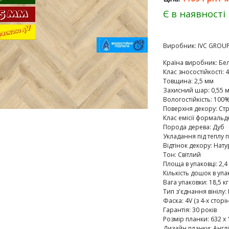
Є в наявності
Виробник:
IVC GROU
Країна виробник
:
Бел
Клас зносостійкості
:
4
Товщина
:
2,5 мм
Захисний шар
:
0,55 
Вологостійкість
:
100%
Поверхня декору
:
Ст
Клас емісії формальд
Порода дерева
:
Дуб
Укладання під теплу п
Відтінок декору
:
Нату
Тон
:
Світлий
Площа в упаковці
:
2,4
Кількість дошок в упа
Вага упаковки
:
18,5 кг
Тип з'єднання вінілу
:
Фаска
:
4V (з 4-х сторін
Гарантія
:
30 років
Розмір планки
:
632 х 
Дизайн планки
:
Англ