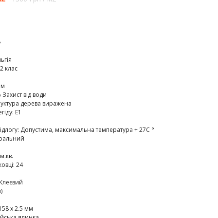
P
ьгія
2 клас
мм
 Захист від води
руктура дерева виражена
егіду
:
E1
ідлогу
:
Допустима, максимальна температура + 27C °
ральний
 м.кв.
ковці
:
24
Клеєвий
)
158 х 2.5 мм
ійська ялинка