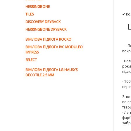
HERRINGBONE
TILES
✔ Ко
DISCOVERY DRYBACK
HERRINGBONE DRYBACK
ВІНІЛОВА ПІДЛОГА ROCKO
- Пе
ВІНІЛОВА ПІДЛОГА IVC MODULEO
покр
IMPRESS
SELECT
Полі
роки
ВІНІЛОВА ПІДЛОГА LG HAUSYS
підл
DECOTILE 2.5 MM
-
100
пере
Знос
по п
твар
- Ле
фарб
забр