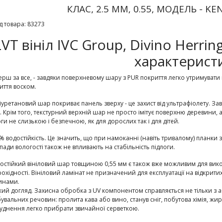
КЛАС, 2.5 ММ, 0.55, МОДЕЛЬ - K
д товара: 83273
LVT вініл IVC Group, Divino Herri
характеристи
рш за все, - завдяки поверхневому шару з PUR покриття легко утримувати 
иття воском.
уретановий шар покриває панель зверху - це захист від ультрафіолету. Зав
. Крім того, текстурний верхній шар не просто імітує поверхню деревини,
оги не слизькою і безпечною, як для дорослих так і для дітей.
% водостійкість.
Це значить, що при намоканні (навіть тривалому) планки з
пади вологості також не впливають на стабільність підлоги.
остійкий вініловий шар товщиною 0,55 мм є також вже можливим для ви
рохідності. Вініловий ламінат не призначений для експлуатації на відкри
инами.
гкий догляд. Захисна обробка з UV компонентом справляється не тільки з
увальних речовин: пролита кава або вино, станув сніг, побутова хімія, ж
уднення легко прибрати звичайної серветкою.