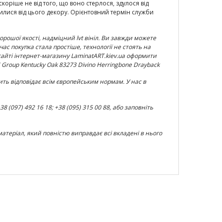
скоріше не від того, що воно стерлося, здулося від
милися від цього декору. Орієнтовний термін служби
орошої якості, надміцний lvt вініл. Ви завжди можете
час покупка стала простіше, технології не стоять на
сайті інтернет-магазину LaminatART.kiev.ua оформити
C Group Kentucky Oak 83273 Divino Herringbone Drayback
ить відповідає всім європейським нормам. У нас в
(097) 492 16 18; +38 (095) 315 00 88, або заповніть
 матеріал, який повністю виправдає всі вкладені в нього