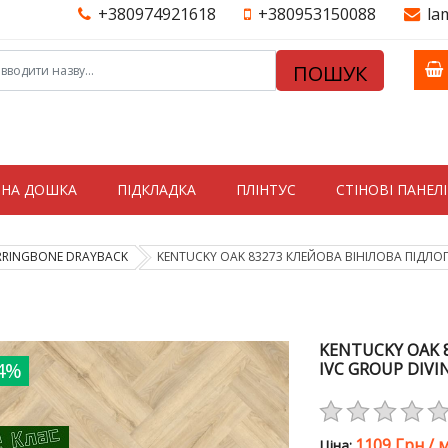
+380974921618
+380953150088
la
ПОШУК
ТНА ДОШКА
ПІДКЛАДКА
ПЛІНТУС
СТIНОВI ПАНЕЛI
RRINGBONE DRAYBACK
KENTUCKY OAK 83273 КЛЕЙОВА ВІНІЛОВА ПІДЛОГ
KENTUCKY OAK 
4%
IVC GROUP DIV
1109 Грн
/
м
Цiна: