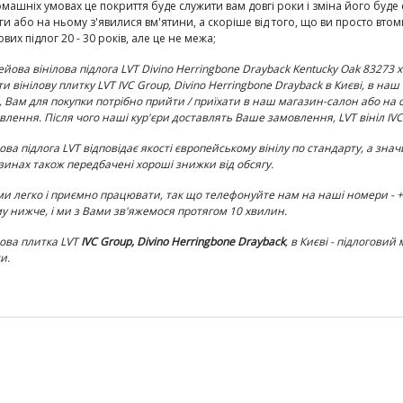
домашніх умовах це покриття буде служити вам довгі роки і зміна його буде 
ги або на ньому з'явилися вм'ятини, а скоріше від того, що ви просто вто
ових підлог 20 - 30 років, але це не межа;
ейова вінілова підлога LVT Divino Herringbone Drayback Kentucky Oak 83273
х
ти вінілову плитку LVT
IVC Group, Divino Herringbone Drayback
в Києві, в наш 
і, Вам для покупки потрібно прийти / приїхати в наш магазин-салон або на 
влення. Після чого наші кур'єри доставлять Ваше замовлення, LVT вініл
IV
ова підлога LVT відповідає якості європейському вінілу по
стандарту, а знач
зинах також передбачені хороші знижки від обсягу.
ми легко і приємно працювати, так що телефонуйте нам на наші номери - +38 
у нижче, і ми з Вами зв'яжемося протягом 10 хвилин.
лова плитка
LVT
IVC Group, Divino Herringbone Drayback
, в Києві - підлоговий
и.