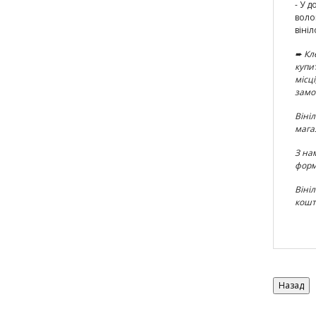
- У 
воло
вініл
➨
Кл
купи
місц
замо
Вініл
мага
З на
форм
Віні
кошт