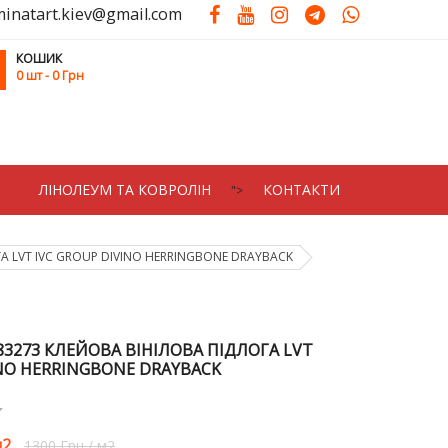
minatart.kiev@gmail.com
КОШИК
0
шт
- 0 Грн
ЛIНОЛЕУМ ТА КОВРОЛIН
КОНТАКТИ
">
А LVT IVC GROUP DIVINO HERRINGBONE DRAYBACK
83273 КЛЕЙОВА ВІНІЛОВА ПІДЛОГА LVT
INO HERRINGBONE DRAYBACK
2
1300 Грн
/
м2