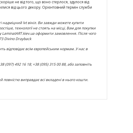
скоріше не від того, що воно стерлося, здулося від
милися від цього декору. Орієнтовний термін служби
і надміцний lvt вініл. Ви завжди можете купити
ростіше, технології не стоять на місці, Вам для покупки
у LaminatART.kiev.ua оформити замовлення. Після чого
73 Divino Drayback
ить відповідає всім європейським нормам. У нас в
(097) 492 16 18; +38 (095) 315 00 88, або заповніть
кий повністю виправдає всі вкладені в нього кошти.