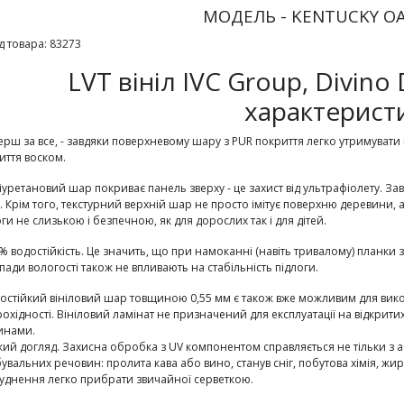
МОДЕЛЬ - KENTUCKY OA
д товара: 83273
LVT вініл IVC Group, Divino
характеристи
рш за все, - завдяки поверхневому шару з PUR покриття легко утримувати 
иття воском.
уретановий шар покриває панель зверху - це захист від ультрафіолету. Зав
. Крім того, текстурний верхній шар не просто імітує поверхню деревини,
оги не слизькою і безпечною, як для дорослих так і для дітей.
% водостійкість.
Це значить, що при намоканні (навіть тривалому) планки з
пади вологості також не впливають на стабільність підлоги.
остійкий вініловий шар товщиною 0,55 мм є також вже можливим для ви
рохідності. Вініловий ламінат не призначений для експлуатації на відкри
инами.
гкий догляд. Захисна обробка з UV компонентом справляється не тільки з
увальних речовин: пролита кава або вино, станув сніг, побутова хімія, ж
уднення легко прибрати звичайної серветкою.