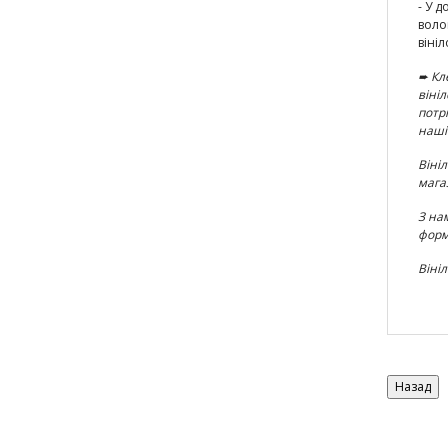
- У 
воло
вініл
➨
Кл
віні
потр
наші
Вініл
мага
З на
форм
Віні