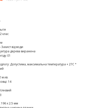
P
ьгія
2 клас
мм
 Захист від води
руктура дерева виражена
егіду
:
E1
ідлогу
:
Допустима, максимальна температура + 27C °
ий
2 м.кв.
ковці
:
14
Клеєвий
)
 196 х 2.5 мм
дартна ширина планки