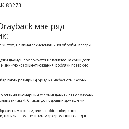
K 83273
 Drayback має ряд
к:
в чистоті, не вимагає систематичної обробки поверхні,
дяки цьому шару покриття не вицвітає на сонці довгі
 а й знижую коефіцієнт ковзання, роблячи поверхню
берігають розміри і форму, не набухають. Сезонні
користання в комерційних приміщеннях без обмежень
тих майданчиках!; Стійкий до подряпин домашніми
 абразивним зносом, але запобігає вбирання
ири, написи перманентним маркером і інші складні