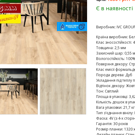
Є в наявності
Виробник:
IVC GROU
Країна виробник
:
Бел
Клас зносостійкості
:
4
Товщина
:
2,5 мм
Захисний шар
:
0,55 
Вологостійкість
:
100%
Поверхня декору
:
Ст
Клас емісії формальд
Порода дерева
:
Дуб
Укладання під теплу п
Відтінок декору
:
Жовт
Тон
:
Світлий
Площа в упаковці
:
3,6
Кількість дошок в упа
Вага упаковки
:
21,7 кг
Тип з'єднання вінілу
:
Фаска
:
4V (з 4-х сторін
Гарантія
:
30 років
Розмір планки
:
1320 х
Дизайн планки
:
Стан