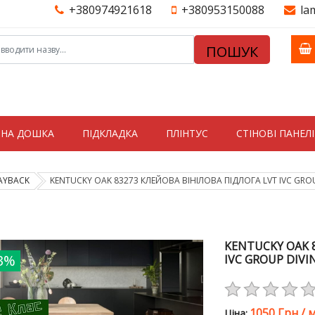
+380974921618
+380953150088
la
ПОШУК
ТНА ДОШКА
ПІДКЛАДКА
ПЛІНТУС
СТIНОВI ПАНЕЛI
AYBACK
KENTUCKY OAK 83273 КЛЕЙОВА ВІНІЛОВА ПІДЛОГА LVT IVC GRO
KENTUCKY OAK 
3%
IVC GROUP DIV
1050 Грн
/
м
Цiна: