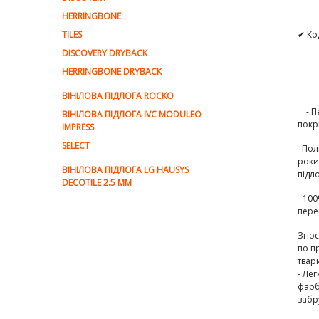
HERRINGBONE
TILES
✔ Ко
DISCOVERY DRYBACK
HERRINGBONE DRYBACK
ВІНІЛОВА ПІДЛОГА ROCKO
- Пе
ВІНІЛОВА ПІДЛОГА IVC MODULEO
покр
IMPRESS
SELECT
Полі
роки
ВІНІЛОВА ПІДЛОГА LG HAUSYS
підл
DECOTILE 2.5 MM
-
100
пере
Знос
по п
твар
- Ле
фарб
забр