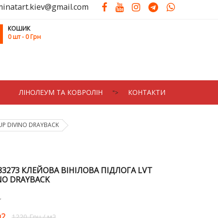
minatart.kiev@gmail.com
КОШИК
0
шт
- 0 Грн
ЛIНОЛЕУМ ТА КОВРОЛIН
КОНТАКТИ
">
UP DIVINO DRAYBACK
83273 КЛЕЙОВА ВІНІЛОВА ПІДЛОГА LVT
INO DRAYBACK
2
1220 Грн
/
м2