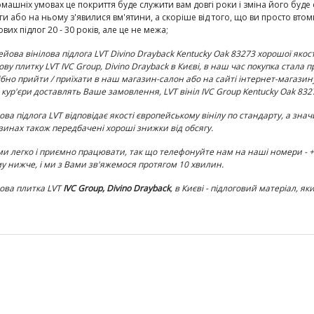
домашніх умовах це покриття буде служити вам довгі роки і зміна його буде 
ги або на ньому з'явилися вм'ятини, а скоріше від того, що ви просто вто
ових підлог 20 - 30 років, але це не межа;
ейова вінілова підлога LVT Divino Drayback Kentucky Oak 83273
хорошої якост
лову плитку LVT
IVC Group, Divino Drayback
в Києві, в наш час покупка стала п
ібно прийти / приїхати в наш магазин-салон або на сайті інтернет-магазин
 кур'єри доставлять Ваше замовлення, LVT вініл
IVC Group Kentucky Oak 832
ова підлога LVT відповідає якості європейському вінілу по
стандарту, а знач
зинах також передбачені хороші знижки від обсягу.
ми легко і приємно працювати, так що телефонуйте нам на наші номери - +38 
у нижче, і ми з Вами зв'яжемося протягом 10 хвилин.
лова плитка
LVT
IVC Group, Divino Drayback
, в Києві - підлоговий матеріал, я