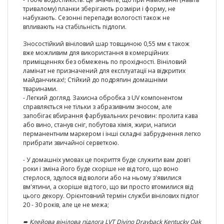
тривалому) планки зберігають розміри і форму, не
набухають. Сезонні перепади вологості також не
впливають на стабільність підлоги.
Зносостійкий вініловий шар товщиною 0,55 мм є також
вже можливим для використання в комерційних
приміщеннях без обмежень по прохідності. Вініловий
ламінат не призначений для експлуатації на відкритих
майданчиках!; Стійкий до подряпин домашніми
тваринами.
- Легкий догляд. Захисна обробка з UV компонентом
справляється не тільки з абразивним зносом, але
запобігає вбирання фарбувальних речовин: пролита кава
або вино, станув сніг, побутова хімія, жири, написи
перманентним маркером і інші складні забруднення легко
прибрати звичайної серветкою.
- У домашніх умовах це покриття буде служити вам довгі
роки і зміна його буде скоріше не від того, що воно
стерлося, здулося від вологи або на ньому з'явилися
вм'ятини, а скоріше від того, що ви просто втомилися від
цього декору. Орієнтовний термін служби вінілових підлог
20 - 30 років, але це не межа;
➨
Клейова вінілова підлога LVT Divino Drayback Kentucky Oak