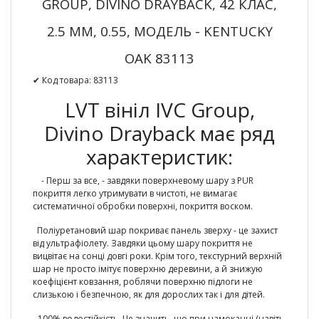
GROUP, DIVINO DRAYBACK, 42 КЛАС,
2.5 ММ, 0.55, МОДЕЛЬ - KENTUCKY
OAK 83113
✔ Код товара: 83113
LVT вініл IVC Group,
Divino Drayback має ряд
характеристик:
- Перш за все, - завдяки поверхневому шару з PUR
покриття легко утримувати в чистоті, не вимагає
систематичної обробки поверхні, покриття воском.
Поліуретановий шар покриває панель зверху - це захист
від ультрафіолету. Завдяки цьому шару покриття не
вицвітає на сонці довгі роки. Крім того, текстурний верхній
шар не просто імітує поверхню деревини, а й знижую
коефіцієнт ковзання, роблячи поверхню підлоги не
слизькою і безпечною, як для дорослих так і для дітей.
-
100% водостійкість.
Це значить, що при намоканні (навіть