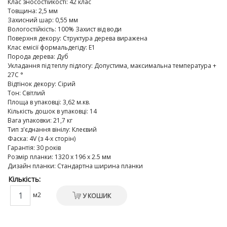
Клас зносостійкості
:
42 клас
Товщина
:
2,5 мм
Захисний шар
:
0,55 мм
Вологостійкість
:
100% Захист від води
Поверхня декору
:
Структура дерева виражена
Клас емісії формальдегіду
:
E1
Порода дерева
:
Дуб
Укладання під теплу підлогу
:
Допустима, максимальна температура +
27C °
Відтінок декору
:
Сірий
Тон
:
Світлий
Площа в упаковці
:
3,62 м.кв.
Кількість дошок в упаковці
:
14
Вага упаковки
:
21,7 кг
Тип з'єднання вінілу
:
Клеєвий
Фаска
:
4V (з 4-х сторін)
Гарантія
:
30 років
Розмір планки
:
1320 х 196 х 2.5 мм
Дизайн планки
:
Стандартна ширина планки
Кількість:
м2
У КОШИК