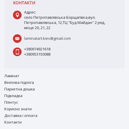
КОНТАКТИ
Адрес:
село Петропавлівська Борщагівка,вул.
Петропавлівська, 12,ТЦ "Буд Майдан" 2 ряд,
місце 20, 21, 22
laminatart.kiev@gmail.com
+380974921618
+380953150088
Ламiнат
Вiнiлова підлога
Паркетна дошка
Підкладка
Плінтус
Корисно знати
Доставка і оплата
Контакти