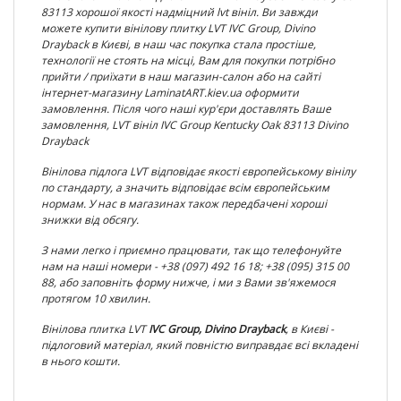
83113
хорошої якості надміцний lvt вініл. Ви завжди
можете купити вінілову плитку LVT
IVC Group, Divino
Drayback
в Києві, в наш час покупка стала простіше,
технології не стоять на місці, Вам для покупки потрібно
прийти / приїхати в наш магазин-салон або на сайті
інтернет-магазину LaminatART.kiev.ua оформити
замовлення. Після чого наші кур'єри доставлять Ваше
замовлення, LVT вініл
IVC Group Kentucky Oak 83113 Divino
Drayback
Вінілова підлога LVT відповідає якості європейському вінілу
по
стандарту, а значить відповідає всім європейським
нормам. У нас в магазинах також передбачені хороші
знижки від обсягу.
З нами легко і приємно працювати, так що телефонуйте
нам на наші номери - +38 (097) 492 16 18; +38 (095) 315 00
88, або заповніть форму нижче, і ми з Вами зв'яжемося
протягом 10 хвилин.
Вінілова плитка
LVT
IVC Group, Divino Drayback
, в Києві -
підлоговий матеріал, який повністю виправдає всі вкладені
в нього кошти.