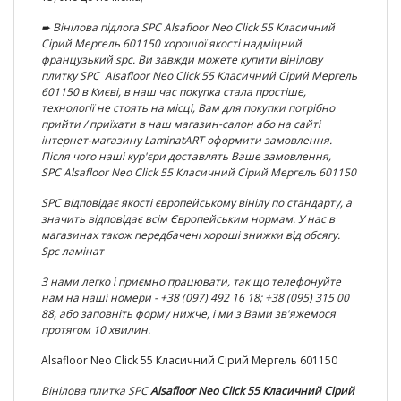
➨
Вінілова підлога SPC Alsafloor Neo Click 55 Класичний
Сірий Мергель 601150
хорошої якості надміцний
французький spc. Ви завжди можете купити вінілову
плитку SPC
Alsafloor Neo Click 55 Класичний Сірий Мергель
601150
в Києві, в наш час покупка стала простіше,
технології не стоять на місці, Вам для покупки потрібно
прийти / приїхати в наш магазин-салон або на сайті
інтернет-магазину LaminatART оформити замовлення.
Після чого наші кур'єри доставлять Ваше замовлення,
SPC
Alsafloor Neo Click 55 Класичний Сірий Мергель 601150
SPC відповідає якості європейському вінілу по
стандарту, а
значить відповідає всім Європейським нормам. У нас в
магазинах також передбачені хороші знижки від обсягу.
Spc ламінат
З нами легко і приємно працювати, так що телефонуйте
нам на наші номери - +38 (097) 492 16 18; +38 (095) 315 00
88, або заповніть форму нижче, і ми з Вами зв'яжемося
протягом 10 хвилин.
Alsafloor Neo Click 55 Класичний Сірий Мергель 601150
Вінілова плитка
SPC
Alsafloor Neo Click 55 Класичний Сірий