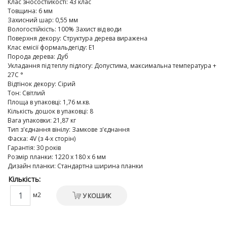
Клас зносостійкості
:
43 клас
Товщина
:
6 мм
Захисний шар
:
0,55 мм
Вологостійкість
:
100% Захист від води
Поверхня декору
:
Структура дерева виражена
Клас емісії формальдегіду
:
E1
Порода дерева
:
Дуб
Укладання під теплу підлогу
:
Допустима, максимальна температура +
27C °
Відтінок декору
:
Сірий
Тон
:
Світлий
Площа в упаковці
:
1,76 м.кв.
Кількість дошок в упаковці
:
8
Вага упаковки
:
21,87 кг
Тип з'єднання вінілу
:
Замкове з'єднання
Фаска
:
4V (з 4-х сторін)
Гарантія
:
30 років
Розмір планки
:
1220 х 180 х 6 мм
Дизайн планки
:
Стандартна ширина планки
Кількість:
м2
У КОШИК