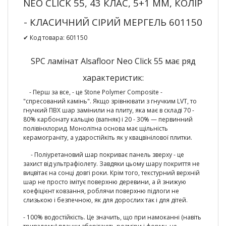
NEO CLICK 55, 43 КЛАС, 5+1 ММ, КОЛІР
- КЛАСИЧНИЙ СІРИЙ МЕРГЕЛЬ 601150
✔ Код товара: 601150
SPC ламінат Alsafloor Neo Click 55 має ряд
характеристик:
- Перш за все, - це Stone Polymer Composite -
"спресований камінь". Якщо зрівнювати з гнучким LVT, то
гнучкий ПВХ шар замінили на плиту, яка має в складі 70 -
80% карбонату кальцію (вапняк) і 20 - 30% — первинний
полівінхлорид. Монолітна основа має щільність
керамограніту, а ударостійкіть як у квацвінілової плитки.
- Поліуретановий шар покриває панель зверху - це
захист від ультрафіолету. Завдяки цьому шару покриття не
вицвітає на сонці довгі роки. Крім того, текстурний верхній
шар не просто імітує поверхню деревини, а й знижую
коефіцієнт ковзання, роблячи поверхню підлоги не
слизькою і безпечною, як для дорослих так і для дітей.
-
100% водостійкість.
Це значить, що при намоканні (навіть