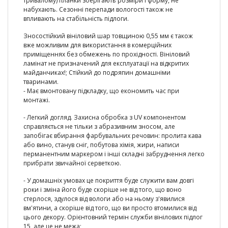
тривалому) планки зберігають розміри і форму, не
набухають. Сезонні перепади вологості також не
впливають на стабільність підлоги.
Зносостійкий вініловий шар товщиною 0,55 мм є також
вже можливим для використання в комерційних
приміщеннях без обмежень по прохідності. Вініловий
ламінат не призначений для експлуатації на відкритих
майданчиках!; Стійкий до подряпин домашніми
тваринами.
- Має вмонтовану підкладку, що економить час при
монтажі.
- Легкий догляд. Захисна обробка з UV компонентом
справляється не тільки з абразивним зносом, але
запобігає вбирання фарбувальних речовин: пролита кава
або вино, станув сніг, побутова хімія, жири, написи
перманентним маркером і інші складні забруднення легко
прибрати звичайної серветкою.
- У домашніх умовах це покриття буде служити вам довгі
роки і зміна його буде скоріше не від того, що воно
стерлося, здулося від вологи або на ньому з'явилися
вм'ятини, а скоріше від того, що ви просто втомилися від
цього декору. Орієнтовний термін служби вінілових підлог
15, але це не межа;