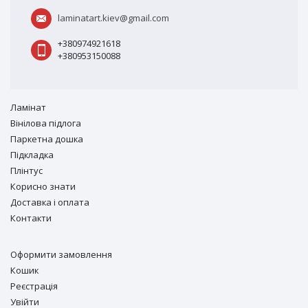
laminatart.kiev@gmail.com
+380974921618
+380953150088
Ламiнат
Вiнiлова підлога
Паркетна дошка
Підкладка
Плінтус
Корисно знати
Доставка і оплата
Контакти
Оформити замовлення
Кошик
Реєстрація
Увійти