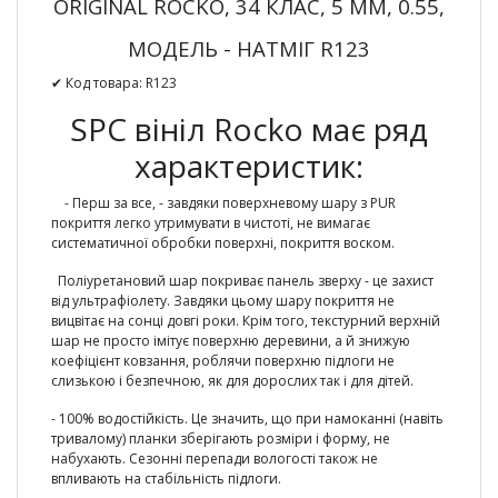
ORIGINAL ROCKO, 34 КЛАС, 5 ММ, 0.55,
МОДЕЛЬ - НАТМІГ R123
✔ Код товара: R123
SPC вініл Rocko має ряд
характеристик:
- Перш за все, - завдяки поверхневому шару з PUR
покриття легко утримувати в чистоті, не вимагає
систематичної обробки поверхні, покриття воском.
Поліуретановий шар покриває панель зверху - це захист
від ультрафіолету. Завдяки цьому шару покриття не
вицвітає на сонці довгі роки. Крім того, текстурний верхній
шар не просто імітує поверхню деревини, а й знижую
коефіцієнт ковзання, роблячи поверхню підлоги не
слизькою і безпечною, як для дорослих так і для дітей.
-
100% водостійкість.
Це значить, що при намоканні (навіть
тривалому) планки зберігають розміри і форму, не
набухають. Сезонні перепади вологості також не
впливають на стабільність підлоги.