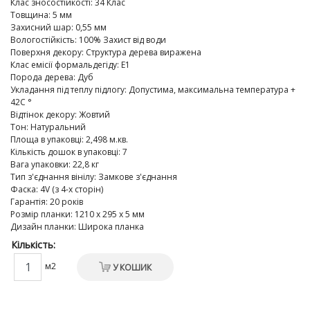
Клас зносостійкості
:
34 Клас
Товщина
:
5 мм
Захисний шар
:
0,55 мм
Вологостійкість
:
100% Захист від води
Поверхня декору
:
Структура дерева виражена
Клас емісії формальдегіду
:
E1
Порода дерева
:
Дуб
Укладання під теплу підлогу
:
Допустима, максимальна температура +
42C °
Відтінок декору
:
Жовтий
Тон
:
Натуральний
Площа в упаковці
:
2,498 м.кв.
Кількість дошок в упаковці
:
7
Вага упаковки
:
22,8 кг
Тип з'єднання вінілу
:
Замкове з'єднання
Фаска
:
4V (з 4-х сторін)
Гарантія
:
20 років
Розмір планки
:
1210 х 295 х 5 мм
Дизайн планки
:
Широка планка
Кількість:
м2
У КОШИК