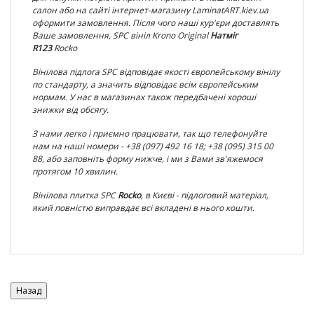
салон або на сайті інтернет-магазину LaminatART.kiev.ua
оформити замовлення. Після чого наші кур'єри доставлять
Ваше замовлення, SPC вініл
Krono Original
Натміг
R123
Rocko
Вінілова підлога SPC відповідає якості європейському вінілу
по
стандарту, а значить відповідає всім європейським
нормам. У нас в магазинах також передбачені хороші
знижки від обсягу.
З нами легко і приємно працювати, так що телефонуйте
нам на наші номери - +38 (097) 492 16 18; +38 (095) 315 00
88, або заповніть форму нижче, і ми з Вами зв'яжемося
протягом 10 хвилин.
Вінілова плитка
SPC
Rocko
, в Києві - підлоговий матеріал,
який повністю виправдає всі вкладені в нього кошти.