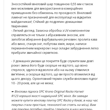
Зносостійкий вініловий шар товщиною 0,55 мм є також
вже можливим для використання в комерційних
приміщеннях без обмежень по прохідності. Вініловий
ламінат не призначений для експлуатації на відкритих
майданчиках!; Стійкий до подряпин домашніми
тваринами.
- Легкий догляд. Захисна обробка з UV компонентом
справляється не тільки з абразивним зносом, але
запобігає вбирання фарбувальних речовин: пролита кава
або вино, станув сніг, побутова хімія, жири, написи
перманентним маркером і інші складні забруднення легко
прибрати звичайної серветкою.
- У домашніх умовах це покриття буде служити вам довгі
роки і зміна його буде скоріше не від того, що воно
стерлося, здулося від вологи або на ньому з'явилися
вм'ятини, а скоріше від того, що ви просто втомилися від
цього декору. Орієнтовний термін служби вінілових підлог
10 - 20 років, але це не межа;
➨
Вінілова підлога SPC Krono Original Rocko Натміг
R123
хорошої якості надміцний SPC вініл. Ви завжди
можете купити вінілову плитку
SPC Rocko
у Києві, в наш час
покупка стала простіше, технології не стоять на місці, Вам
для покупки потрібно прийти / приїхати в наш магазин-