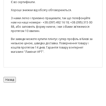
Є всі сертифікати.
Хороші знижки від обсягу обговорюються.
З нами легко і приємно працювати, так що телефонуйте
нам на наші номери - +38 (097) 492 16 18; +38 (095) 315 00
88, або заповніть форму нижче, і ми з Вами зв'яжемося
протягом 10 хвилин.
Ви завжди можете купити плінтус супер профіль в Києві за
низькою ціною, швидка доставка. Повернення товару і
коштів протягом 14 днів. Гарантія товару в інтернет
магазині "Ламінат АРТ".