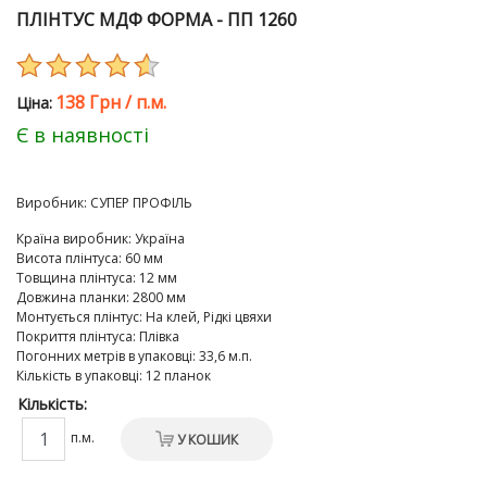
ПЛІНТУС МДФ ФОРМА - ПП 1260
138 Грн
/
п.м.
Цiна:
Є в наявності
Виробник:
СУПЕР ПРОФІЛЬ
Країна виробник
:
Україна
Висота плінтуса
:
60 мм
Товщина плінтуса
:
12 мм
Довжина планки
:
2800 мм
Монтується плінтус
:
На клей, Рідкі цвяхи
Покриття плінтуса
:
Плівка
Погонних метрів в упаковці
:
33,6 м.п.
Кількість в упаковці
:
12 планок
Кількість:
п.м.
У КОШИК