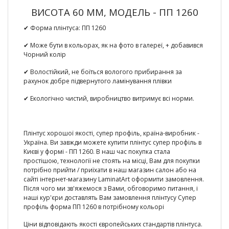
ВИСОТА 60 ММ, МОДЕЛЬ - ПП 1260
✔ Форма плінтуса:
ПП 1260
✔ Може бути в кольорах, як на фото в галереї, + добавився
Чорний колір
✔ Волостійкий, не боїться вологого прибирання за
рахунок добре підвернутого ламінування плівки
✔ Екологічно чистий, виробництво витримує всі норми.
Плінтус хорошої якості, супер профіль, країна-виробник -
Україна. Ви завжди можете
купити плінтус супер профіль в
Києві
у формі - ПП 1260. В наш час покупка стала
простішою, технології не стоять на місці, Вам для покупки
потрібно прийти / приїхати в наш магазин салон або на
сайті інтернет-магазину LaminatArt оформити замовлення.
Після чого ми зв'яжемося з Вами, обговоримо питання, і
наші кур'єри доставлять Вам замовлення плінтусу
Супер
профіль форма ПП 1260 в потрібному кольорі
Ціни відповідають якості європейських стандартів плінтуса.