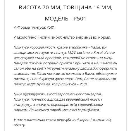
ВИСОТА 70 ММ, ТОВЩИНА 16 ММ,
МОДЕЛЬ - P501
✔ Форма плінтуса:
P501
✔ Екологічно чистий, виробництво витримує всі норми.
Плінтуса хорошої якості, країна виробника - Італія. Ви
завжди можете
купити плінтус МДФ
Luciano
в Києві
. У наш
час покупка стала простіше, технології не стоять на місці,
Вам для покупки потрібно прийти \ приїхати в наш магазин
салон або на сайті інтернет-магазину LaminatArt оформити
замовлення. Після чого ми зв'яжемося з Вами, обговоримо
питання, і наші кур'єри доставлять Вам, Ваше замовлення
плінтус МДФ Лучіано,
колір плінтуса –
P501
.
Ціни відповідають якості європейських стандартів.
Плінтуса, повністю відповідає європейській якості і
стандарту, а значить відповідає всім європейським
нормам. До кожного виробника є всі сертифікати.
У нас в магазинах також передбачені хороші знижки від
обсягу.