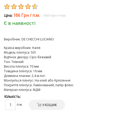
166 Грн
/
п.м.
Цiна:
180 Грн
/
п.м.
Є в наявності
Виробник:
DE CHEСCHI LUCIANO
Країна виробник
:
Італія
Модель плінтуса
:
501
Відтінок декору
:
Сіро-бежевий
Тон
:
Темний
Висота плінтуса
:
70 мм
Товщина плінтуса
:
16 мм
Довжина планки
:
2,4 м.пог.
Монтується плінтус
:
На клей або Кріплення
Покриття плінтуса
:
Ламінований, папір флекс
Матеріал плінтуса
:
МДФ
Кількість:
п.м.
У КОШИК