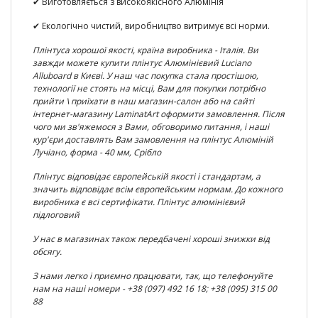
✔ Виготовляється з високоякісного Алюмінія
✔ Екологічно чистий, виробництво витримує всі норми.
Плінтуса хорошої якості, країна виробника - Італія. Ви
завжди можете
купити плінтус Алюмінієвий
Luciano
Alluboard
в Києві
. У наш час покупка стала простішою,
технології не стоять на місці, Вам для покупки потрібно
прийти \ приїхати в наш магазин-салон або на сайті
інтернет-магазину LaminatArt оформити замовлення. Після
чого ми зв'яжемося з Вами, обговоримо питання, і наші
кур'єри доставлять Вам замовлення на
плінтус Алюміній
Лучіано, форма - 40 мм, Срібло
Плінтус відповідає європейській якості і стандартам, а
значить відповідає всім європейським нормам. До кожного
виробника є всі сертифікати. Плінтус алюмінієвий
підлоговий
У нас в магазинах також передбачені хороші знижки від
обсягу.
З нами легко і приємно працювати, так, що телефонуйте
нам на наші номери - +38 (097) 492 16 18; +38 (095) 315 00
88