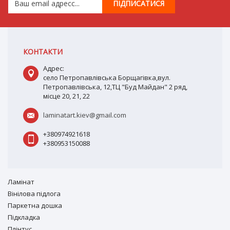
КОНТАКТИ
Адрес:
село Петропавлівська Борщагівка,вул.
Петропавлівська, 12,ТЦ "Буд Майдан" 2 ряд,
місце 20, 21, 22
laminatart.kiev@gmail.com
+380974921618
+380953150088
Ламiнат
Вiнiлова підлога
Паркетна дошка
Підкладка
Плінтус