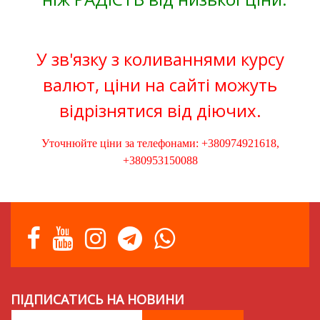
У зв'язку з коливаннями курсу
валют, ціни на сайті можуть
відрізнятися від діючих.
Уточнюйте ціни за телефонами: +380974921618,
+380953150088
ПІДПИСАТИСЬ НА НОВИНИ