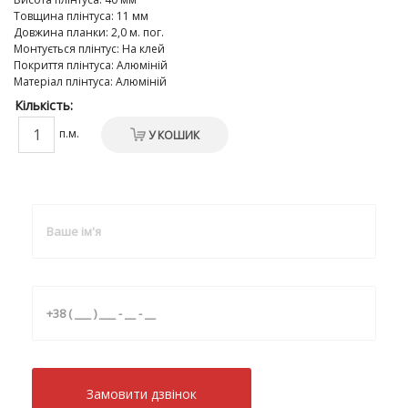
Товщина плінтуса
:
11 мм
Довжина планки
:
2,0 м. пог.
Монтується плінтус
:
На клей
Покриття плінтуса
:
Алюміній
Матеріал плінтуса
:
Алюміній
Кількість:
п.м.
У КОШИК
Замовити дзвiнок