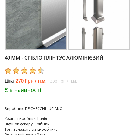
40 ММ - СРІБЛО ПЛІНТУС АЛЮМІНІЄВИЙ
270 Грн
/
п.м.
Цiна:
336 Грн
/
п.м.
Є в наявності
Виробник:
DE CHEСCHI LUCIANO
Країна виробник
:
Італія
Відтінок декору
:
Срібний
Тон
:
Залежить від виробника
Висота плінтуса
:
40 мм