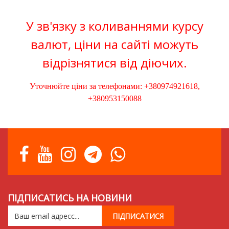
У зв'язку з коливаннями курсу
валют, ціни на сайті можуть
відрізнятися від діючих.
Уточнюйте ціни за телефонами: +380974921618,
+380953150088
ПІДПИСАТИСЬ НА НОВИНИ