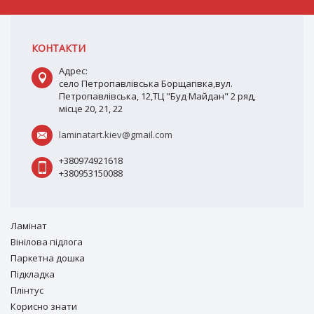
КОНТАКТИ
Адрес:
село Петропавлівська Борщагівка,вул.
Петропавлівська, 12,ТЦ "Буд Майдан" 2 ряд,
місце 20, 21, 22
laminatart.kiev@gmail.com
+380974921618
+380953150088
Ламiнат
Вiнiлова підлога
Паркетна дошка
Підкладка
Плінтус
Корисно знати