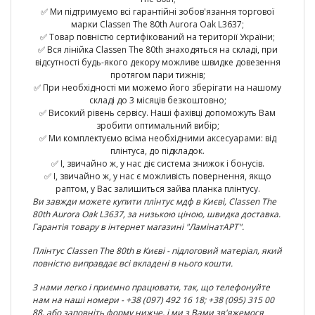
✅ Ми підтримуємо всі гарантійні зобов'язання торгової
марки Classen The 80th Aurora Oak L3637;
✅ Товар повністю сертифікований на території України;
✅ Вся лінійка Classen The 80th знаходяться на складі, при
відсутності будь-якого декору можливе швидке довезення
протягом пари тижнів;
✅ При необхідності ми можемо його зберігати на нашому
складі до 3 місяців безкоштовно;
✅ Високий рівень сервісу. Наші фахівці допоможуть Вам
зробити оптимальний вибір;
✅ Ми комплектуємо всіма необхідними аксесуарами: від
плінтуса, до підкладок.
✅ І, звичайно ж, у нас діє система знижок і бонусів.
✅ І, звичайно ж, у нас є можливість повернення, якщо
раптом, у Вас залишиться зайва планка плінтусу.
Ви завжди можете купити плінтус мдф в Києві,
Classen The
80th Aurora Oak L3637
,
за низькою ціною, швидка доставка.
Гарантія товару в інтернет магазині "ЛамінатАРТ".
Плінтус
Classen The 80th
в Києві - підлоговий матеріал, який
повністю виправдає всі вкладені в нього кошти.
З нами легко і приємно працювати, так, що телефонуйте
нам на наші номери - +38 (097) 492 16 18; +38 (095) 315 00
88, або заповніть форму нижче, і ми з Вами зв'яжемося