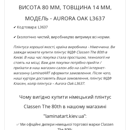
ВИСОТА 80 ММ, ТОВЩИНА 14 ММ,
МОДЕЛЬ - AURORA OAK L3637
✔ Код товара:
L3637
✔ Екологічно чистий, виробництво витримує всі норми.
Плінтуса хорошої якості, країна виробника - Німеччина. Ви
завжди можете
купити плінтус МДФ Classen The 80th в
Києві
. В наш час покупка стала простішою, технології не
стоять на місці, Вам для покупки потрібно прийти /
приїхати в наш магазин-салон або на сайті інтернет-
магазину LaminatART оформити замовлення. Після чого,
наші кур'єри доставлять Ваше замовлення,
плінтус МДФ
Класен, колір плінтуса – Aurora Oak L3637
.
Чому вигідно купити німецький плінтус
Classen The 80th в нашому магазині
"laminatart.kiev.ua":
✅ Ми офіційні дилери німецької торгової марки Classen
The 80th;