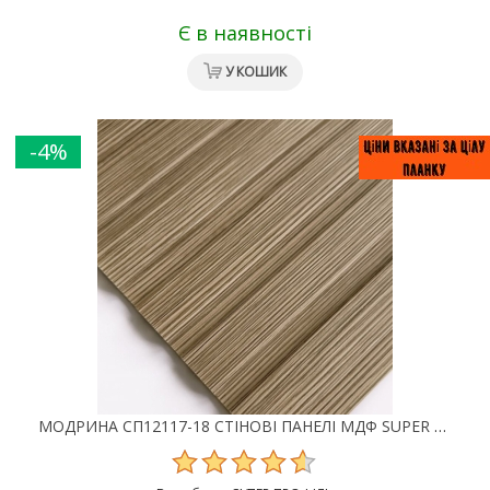
Є в наявності
У КОШИК
-4%
МОДРИНА СП12117-18 СТІНОВІ ПАНЕЛІ МДФ SUPER PROFIL