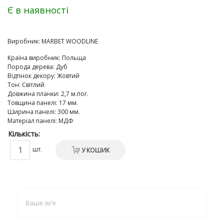
Є в наявності
Виробник:
MARBET WOODLINE
Країна виробник
:
Польща
Порода дерева
:
Дуб
Відтінок декору
:
Жовтий
Тон
:
Світлий
Довжина планки
:
2,7 м.пог.
Товщина панелі
:
17 мм.
Ширина панелі
:
300 мм.
Матеріал панелі
:
МДФ
Кількість:
шт.
У КОШИК