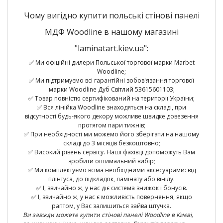
Чому вигідно купити польські стінові панелі
МДФ Woodline в нашому магазині
"laminatart.kiev.ua":
✅ Ми офіційні дилери Польської торгової марки Marbet
Woodline;
✅ Ми підтримуємо всі гарантійні зобов'язання торгової
марки Woodline Дуб Світлий 53615601103;
✅ Товар повністю сертифікований на території України;
✅ Вся лінійка Woodline знаходяться на складі, при
відсутності будь-якого декору можливе швидке довезення
протягом пари тижнів;
✅ При необхідності ми можемо його зберігати на нашому
складі до 3 місяців безкоштовно;
✅ Високий рівень сервісу. Наші фахівці допоможуть Вам
зробити оптимальний вибір;
✅ Ми комплектуємо всіма необхідними аксесуарами: від
плінтуса, до підкладок, ламінату або вінілу.
✅ І, звичайно ж, у нас діє система знижок і бонусів.
✅ І, звичайно ж, у нас є можливість повернення, якщо
раптом, у Вас залишиться зайва штучка.
Ви завжди можете купити стінові панелі Woodline в Києві,