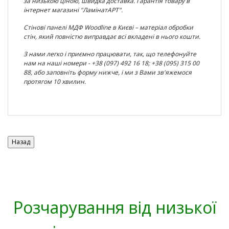
за низькою ціною, швидка доставка. Гарантія товару в
інтернет магазині "ЛамінатАРТ".
Стінові панелі МДФ Woodline в Києві – матеріал обробки
стін, який повністю виправдає всі вкладені в нього кошти.
З нами легко і приємно працювати, так, що телефонуйте
нам на наші номери - +38 (097) 492 16 18; +38 (095) 315 00
88, або заповніть форму нижче, і ми з Вами зв'яжемося
протягом 10 хвилин.
Розчарування від низької