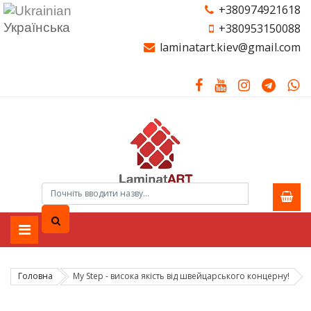
+380974921618
Українська
+380953150088
laminatart.kiev@gmail.com
Головна
My Step - висока якість від швейцарського концерну!