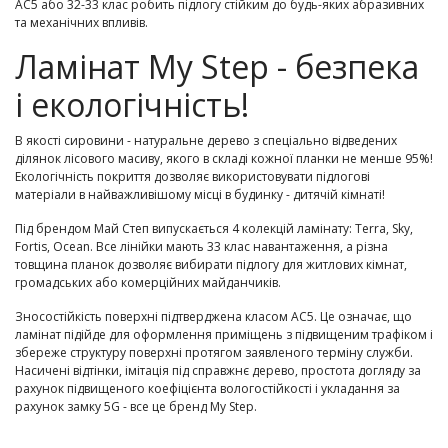
АС5 або 32-33 клас робить підлогу стійким до будь-яких абразивних
та механічних впливів.
Ламінат My Step - безпека
і екологічність!
В якості сировини - натуральне дерево з спеціально відведених
ділянок лісового масиву, якого в складі кожної планки не менше 95%!
Екологічність покриття дозволяє використовувати підлогові
матеріали в найважливішому місці в будинку - дитячій кімнаті!
Під брендом Май Степ випускається 4 колекцій ламінату: Terra, Sky,
Fortis, Ocean. Все лінійки мають 33 клас навантаження, а різна
товщина планок дозволяє вибирати підлогу для житлових кімнат,
громадських або комерційних майданчиків.
Зносостійкість поверхні підтверджена класом АС5. Це означає, що
ламінат підійде для оформлення приміщень з підвищеним трафіком і
збереже структуру поверхні протягом заявленого терміну служби.
Насичені відтінки, імітація під справжнє дерево, простота догляду за
рахунок підвищеного коефіцієнта вологостійкості і укладання за
рахунок замку 5G - все це бренд My Step.