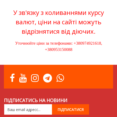
У зв'язку з коливаннями курсу
валют, ціни на сайті можуть
відрізнятися від діючих.
Уточнюйте ціни за телефонами: +380974921618,
+380953150088
ПІДПИСАТИСЬ НА НОВИНИ