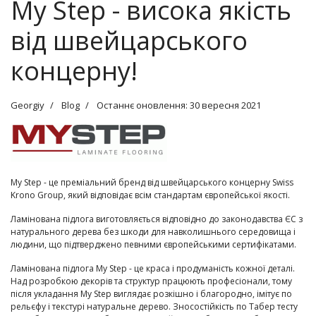
My Step - висока якість
від швейцарського
концерну!
Georgiy
Blog
Останнє оновлення: 30 вересня 2021
My Step - це преміальний бренд від швейцарського концерну Swiss
Krono Group, який відповідає всім стандартам європейської якості.
Ламінована підлога виготовляється відповідно до законодавства ЄС з
натурального дерева без шкоди для навколишнього середовища і
людини, що підтверджено певними європейськими сертифікатами.
Ламінована підлога My Step - це краса і продуманість кожної деталі.
Над розробкою декорів та структур працюють професіонали, тому
після укладання My Step виглядає розкішно і благородно, імітує по
рельєфу і текстурі натуральне дерево. Зносостійкість по Табер тесту