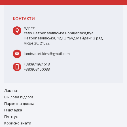
КОНТАКТИ
Адрес:
село Петропавлівська Борщагівка,вул.
Петропавлівська, 12,ТЦ "Буд Майдан" 2 ряд,
місце 20, 21, 22
laminatart.kiev@gmail.com
+380974921618
+380953150088
Ламiнат
Вiнiлова підлога
Паркетна дошка
Підкладка
Плінтус
Корисно знати