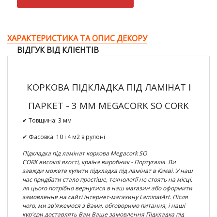
ХАРАКТЕРИСТИКА ТА ОПИС ДЕКОРУ
ВІДГУК ВІД КЛІЄНТІВ
КОРКОВА ПІДКЛАДКА ПІД ЛАМІНАТ І
ПАРКЕТ - 3 ММ MEGACORK SO CORK
✔ Товщина: 3
мм
✔ Фасовка:
10 і 4 м2 в рулоні
Підкладка
під
ламінат коркова Megacork SO
CORK
високої
якості, країна виробник - Португалія. Ви
завжди можете
купити
підкладка
під
ламінат
в Києві
. У наш
час придбати стало простіше, технології не стоять на місці,
ля цього потрібно вернутися в наш магазин або оформити
замовлення на сайті інтернет-магазину LaminatArt. Після
чого, ми зв'яжемося з Вами, обговоримо питання, і наші
кур'єри доставлять Вам Ваше замовлення
Підкладка
під