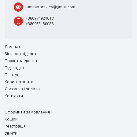
laminatart.kiev@gmail.com
+380974921618
+380953150088
Ламiнат
Вiнiлова підлога
Паркетна дошка
Підкладка
Плінтус
Корисно знати
Доставка і оплата
Контакти
Оформити замовлення
Кошик
Реєстрація
Увійти