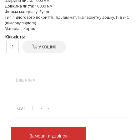
Ширина листа
:
1000 мм
Довжина листа
:
10000 мм
Форма матеріалу
:
Рулон
Тип підлогового покриття
:
Під Ламiнат, Під паркетну дошку, Під SPC
(вінілову підлогу)
Матеріал
:
Корок
Кількість:
У КОШИК
Замовити дзвiнок