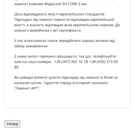
ламінат
коркова
Megacork SO CORK
3 мм
Ціни відповідають якості європейських стандартів.
Підкладка під ламінат повністю відповідає європейській
якості, а значить відповідає всім європейським нормам. До
кожного виробника є всі сертифікати.
У нас в магазинах також передбачені хороші знижки від
обєму замовлення
З нами легко і приємно працювати, так що, телефонуйте
нам на наші номери - +38 (097) 492 16 18; +38 (095) 315 00
88
Ви завжди можете купити підкладку під ламінат в Києві за
низькою ціною. Гарантія товару в інтернет магазині
"Ламінат АРТ".