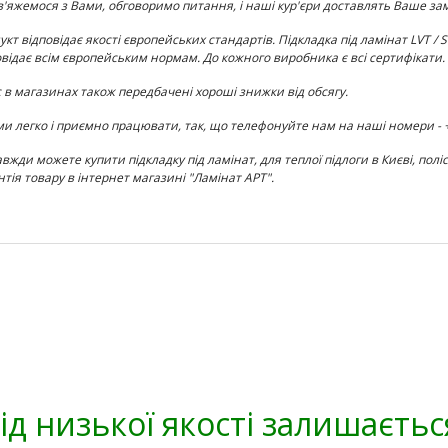
в'яжемося з Вами, обговоримо питання, і наші кур'єри доставлять Ваше з
кт відповідає якості європейських стандартів. Підкладка під ламінат LVT / 
овідає всім європейським нормам. До кожного виробника є всі сертифікати.
с в магазинах також передбачені хороші знижки від обсягу.
ми легко і приємно працювати, так, що телефонуйте нам на наші номери - +38
авжди можете купити підкладку під ламінат, для теплої підлоги в Києві,
полі
нтія товару в інтернет магазині "Ламінат АРТ".
ід низької якості залишаєтьс