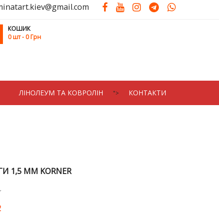
minatart.kiev@gmail.com
КОШИК
0
шт
- 0 Грн
ЛIНОЛЕУМ ТА КОВРОЛIН
КОНТАКТИ
">
ГИ 1,5 ММ KORNER
2