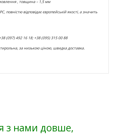
амовлення
,
товщина – 1,5 мм
SPC, повністю відповідає європейській якості, а значить
 (097) 492 16 18; +38 (095) 315 00 88
стирольна, за низькою ціною, швидка доставка.
я з нами довше,