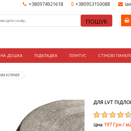
+380974921618
+380953150088
la
ПОШУК
ТНА ДОШКА
ПІДКЛАДКА
ПЛІНТУС
СТIНОВI ПАНЕЛI
 ММ KORNER
ДЛЯ LVT ПІДЛО
197 Грн
/
м
Цiна: