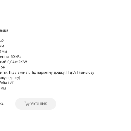
льща
м2
мм
0 мм
ження
:
60 kPa
кий 0,04 m2K/W
лон
иття
:
Під Ламiнат, Під паркетну дошку, Під LVT (вінілову
лову підлогу)
folia LVT
2 мм
м2
У КОШИК