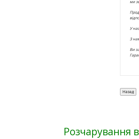
ми з
Проду
відп
У на
З на
Ви з
Гара
Розчарування в