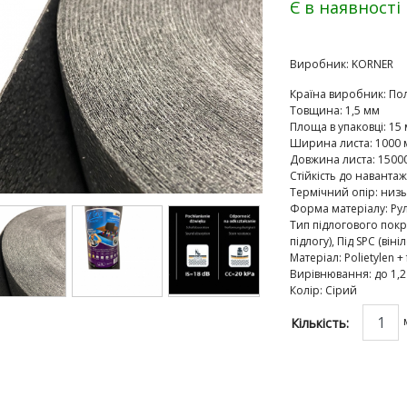
Є в наявності
Виробник:
KORNER
Країна виробник
:
По
Товщина
:
1,5 мм
Площа в упаковці
:
15 
Ширина листа
:
1000 
Довжина листа
:
1500
Стійкість до наванта
Термічний опір
:
низь
Форма матеріалу
:
Ру
Тип підлогового покр
підлогу), Під SPC (віні
Матеріал
:
Polietylen + 
Вирівнювання
:
до 1,
Колір
:
Сірий
Кількість: