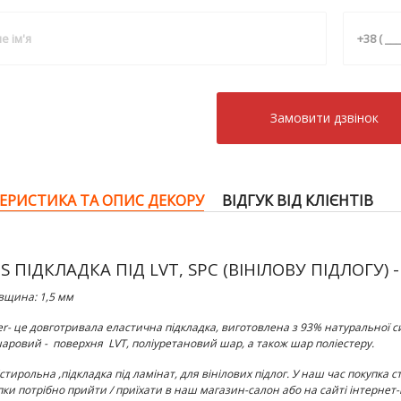
Замовити дзвiнок
ЕРИСТИКА ТА ОПИС ДЕКОРУ
ВІДГУК ВІД КЛІЄНТІВ
S ПІДКЛАДКА ПІД LVT, SPC (ВІНІЛОВУ ПІДЛОГУ)
вщина:
1,5 мм
er- це довготривала еластична підкладка, виготовлена з 93% натуральної с
аровий - поверхня LVT, поліуретановий шар, а також шар поліестеру.
істирольна
,
підкладка
під
ламінат
,
для вінілових підлог.
У наш час покупка ст
пки потрібно прийти / приїхати в наш магазин-салон або на сайті інтернет