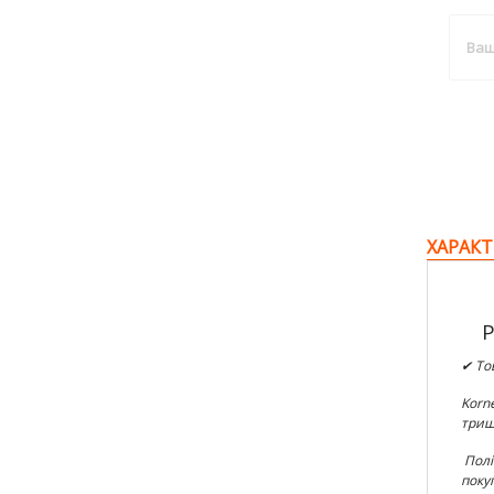
ХАРАКТ
P
✔ То
Korn
триш
Пол
поку