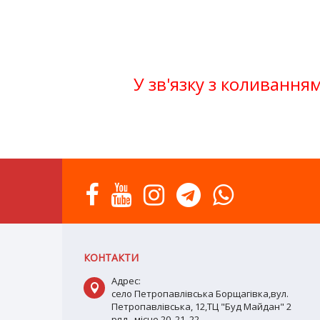
У зв'язку з коливанням
КОНТАКТИ
Адрес:
село Петропавлівська Борщагівка,вул.
Петропавлівська, 12,ТЦ "Буд Майдан" 2
ряд, місце 20, 21, 22