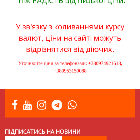
ніж РАДІСТЬ від низької ціни.
У зв'язку з коливаннями курсу
валют, ціни на сайті можуть
відрізнятися від діючих.
Уточнюйте ціни за телефонами: +380974921618,
+380953150088
ПІДПИСАТИСЬ НА НОВИНИ