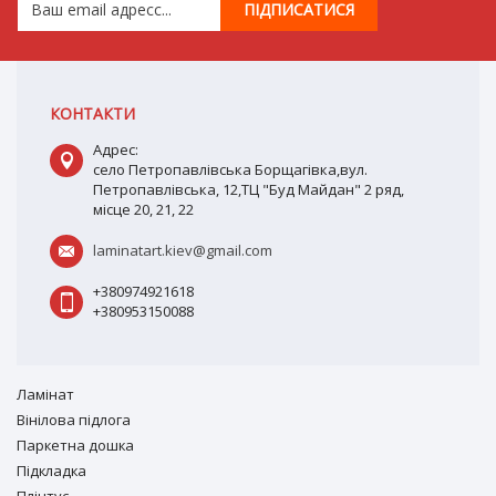
КОНТАКТИ
Адрес:
село Петропавлівська Борщагівка,вул.
Петропавлівська, 12,ТЦ "Буд Майдан" 2 ряд,
місце 20, 21, 22
laminatart.kiev@gmail.com
+380974921618
+380953150088
Ламiнат
Вiнiлова підлога
Паркетна дошка
Підкладка