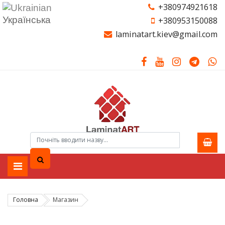
+380974921618
Українська
+380953150088
laminatart.kiev@gmail.com
Головна
Магазин