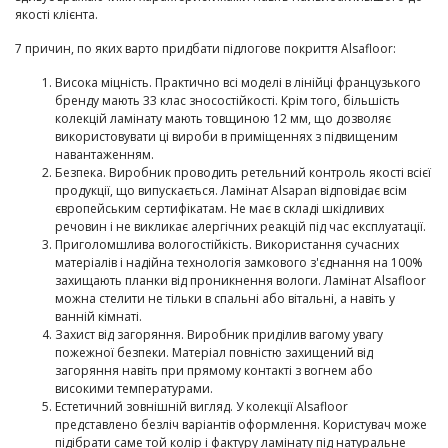
якості клієнта.
7 причин, по яких варто придбати підлогове покриття Alsafloor:
Висока міцність. Практично всі моделі в лінійці французького
бренду мають 33 клас зносостійкості. Крім того, більшість
колекцій ламінату мають товщиною 12 мм, що дозволяє
використовувати ці вироби в приміщеннях з підвищеним
навантаженням.
Безпека. Виробник проводить ретельний контроль якості всієї
продукції, що випускається. Ламінат Alsapan відповідає всім
європейським сертифікатам. Не має в складі шкідливих
речовин і не викликає алергічних реакцій під час експлуатації.
Приголомшлива вологостійкість. Використання сучасних
матеріалів і надійна технологія замкового з'єднання на 100%
захищають планки від проникнення вологи. Ламінат Alsafloor
можна стелити не тільки в спальні або вітальні, а навіть у
ванній кімнаті.
Захист від загоряння. Виробник приділив вагому увагу
пожежної безпеки. Матеріал повністю захищений від
загоряння навіть при прямому контакті з вогнем або
високими температурами.
Естетичний зовнішній вигляд. У колекції Alsafloor
представлено безліч варіантів оформлення. Користувач може
підібрати саме той колір і фактуру ламінату під натуральне