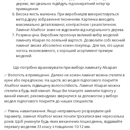
дерево, які ідеально підійдуть під конкретний інтер'єр
приміщення.
Висока якість малюнка. При виробництві використовується
метод друку зображення тисненням. Картинка виходить
максимально деталізованої, контрастною і реалістичною.
Ламінат Alsafloor зовні не відрізнити від натурального дерева.
Розумна ціна. Виробник пропонує великий вибір моделей
ламінату Alsapan по лояльній вартості. Дозволити собі якісний
ламінат зможе абсолютно кожен покупець. Для тих, хто шукає
чогось ексклюзивного, є хороший асортимент преміум
моделей.
Що потрібно враховувати при виборі ламінату Alsapan
✅ Вологість в приміщенні. Далеко не кожен ламінат можна стелити в
кухні або передпокою. На щастя, всі моделі підлогового покриття
Alsafloor мають підвищену вологостійкість. Ламінат Alsapan можна
стелити в будь-якій кімнаті. Якщо Ви плануєте замінити підлогу у
ванній кімнаті, рекомендуємо звернутися за допомогою у виборі
моделі підлогового покриття до наших спеціалістів.
✅ Рівень навантаження. Якщо неправильно розрахувати цей
параметр, ламінат Alsafloor може почати тріскатися вже через кілька
років. Щоб уникнути будь-яких механічних пошкоджень, віддавайте
перевагу моделям 33 класу з товщиною 10-12 мм.