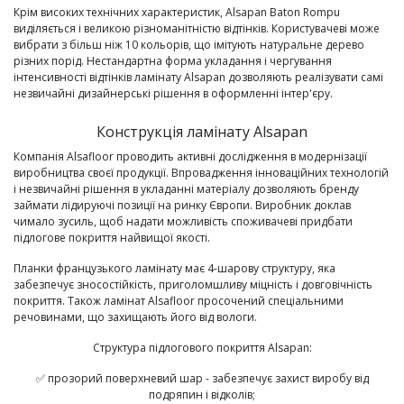
Крім високих технічних характеристик, Alsapan Baton Rompu
виділяється і великою різноманітністю відтінків. Користувачеві може
вибрати з більш ніж 10 кольорів, що імітують натуральне дерево
різних порід. Нестандартна форма укладання і чергування
інтенсивності відтінків ламінату Alsapan дозволяють реалізувати самі
незвичайні дизайнерські рішення в оформленні інтер'єру.
Конструкція ламінату Alsapan
Компанія Alsafloor проводить активні дослідження в модернізації
виробництва своєї продукції. Впровадження інноваційних технологій
і незвичайні рішення в укладанні матеріалу дозволяють бренду
займати лідируючі позиції на ринку Європи. Виробник доклав
чимало зусиль, щоб надати можливість споживачеві придбати
підлогове покриття найвищої якості.
Планки французького ламінату має 4-шарову структуру, яка
забезпечує зносостійкість, приголомшливу міцність і довговічність
покриття. Також ламінат Alsafloor просочений спеціальними
речовинами, що захищають його від вологи.
Структура підлогового покриття Alsapan:
✅
прозорий поверхневий шар
- забезпечує захист виробу від
подряпин і відколів;