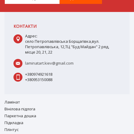
КОНТАКТИ
Адрес:
село Петропавлівська Борщагівка,вул.
Петропавлівська, 12,ТЦ "Буд Майдан" 2 ряд,
місце 20, 21, 22
laminatart.kiev@gmail.com
+380974921618
+380953150088
Ламiнат
Вiнiлова підлога
Паркетна дошка
Підкладка
Плінтус