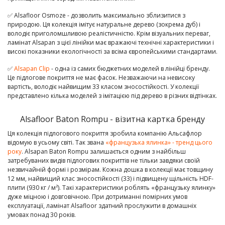
✅ Alsafloor Osmoze - дозволить максимально зблизитися з
природою. Ця колекція імітує натуральне дерево (зокрема дуб) і
володіє приголомшливою реалістичністю. Крім візуальних переваг,
ламінат Alsapan з цієї лінійки має вражаючі технічні характеристики і
високі показники екологічності за всіма європейськими стандартами.
✅
Alsapan Clip
- одна із самих бюджетних моделей в лінійці бренду.
Це підлогове покриття не має фасок. Незважаючи на невисоку
вартість, володіє найвищим 33 класом зносостійкості. У колекції
представлено кілька моделей з імітацією під дерево в різних відтінках.
Alsafloor Baton Rompu - візитна картка бренду
Ця колекція підлогового покриття зробила компанію Альсафлор
відомую в усьому світі. Так звана
«французька ялинка» - тренд цього
року
. Alsapan Baton Rompu залишається одним з найбільш
затребуваних видів підлогових покриттів не тільки завдяки своїй
незвичайній формі і розмірам. Кожна дошка в колекції має товщину
12 мм, найвищий клас зносостійкості (33) і підвищену щільність HDF-
плити (930 кг / м²). Такі характеристики роблять «французьку ялинку»
дуже міцною і довговічною. При дотриманні помірних умов
експлуатації, ламінат Alsafloor здатний прослужити в домашніх
умовах понад 30 років.