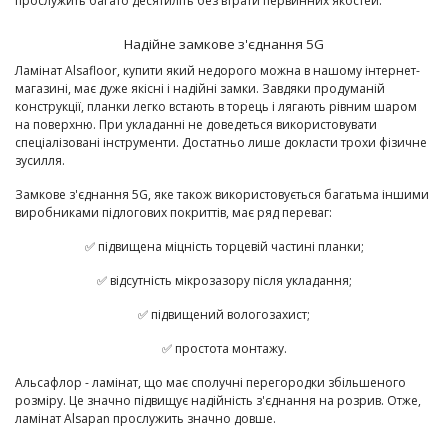
прослужить багато десятиліть без втрати первинних якостей.
Надійне замкове з'єднання 5G
Ламінат Alsafloor, купити який недорого можна в нашому інтернет-
магазині, має дуже якісні і надійні замки. Завдяки продуманій
конструкції, планки легко встають в торець і лягають рівним шаром
на поверхню. При укладанні не доведеться використовувати
спеціалізовані інструменти. Достатньо лише докласти трохи фізичне
зусилля.
Замкове з'єднання 5G, яке також використовується багатьма іншими
виробниками підлогових покриттів, має ряд переваг:
✅ підвищена міцність торцевій частині планки;
✅ відсутність мікрозазору після укладання;
✅ підвищений вологозахист;
✅ простота монтажу.
Альсафлор - ламінат, що має сполучні перегородки збільшеного
розміру. Це значно підвищує надійність з'єднання на розрив. Отже,
ламінат Alsapan прослужить значно довше.