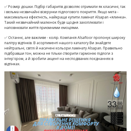
✅ Розмір дошки. Підбір габаритів дозволяє отримати як класичні, так
і вельма незвичайні візерунки підлогового покриття. Якщо мета -
максимальна ефектність, найкраще купити ламінат Alsapan «ялинка».
Такий незвичайний малюнок буде щодня захоплювати і
наповнювати життя приємними емоціями.
✅ Останнє, але важливе - колір. Компанія Alsafloor пропонує широку
палітру відтінків. В асортименті нашого каталогу Ви знайдете
нейтральні, світлі й насичені кольори ламінату Alsapan. Правильно
підібравши тон, можна не тільки створити гармонію підлоги з
інтер'єром, а й зробити акцент на несподіваних поєднаннях в
відтінках.