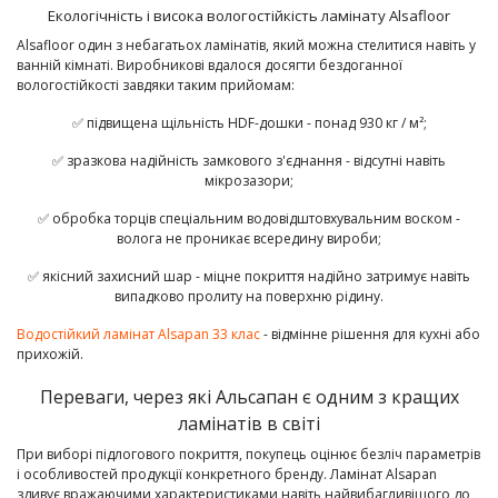
Екологічність і висока вологостійкість ламінату Alsafloor
Alsafloor один з небагатьох ламінатів, який можна стелитися навіть у
ванній кімнаті. Виробникові вдалося досягти бездоганної
вологостійкості завдяки таким прийомам:
✅ підвищена щільність HDF-дошки - понад 930 кг / м²;
✅ зразкова надійність замкового з'єднання - відсутні навіть
мікрозазори;
✅ обробка торців спеціальним водовідштовхувальним воском -
волога не проникає всередину вироби;
✅ якісний захисний шар - міцне покриття надійно затримує навіть
випадково пролиту на поверхню рідину.
Водостійкий ламінат Alsapan 33 клас
- відмінне рішення для кухні або
прихожій.
Переваги, через які Альсапан є одним з кращих
ламінатів в світі
При виборі підлогового покриття, покупець оцінює безліч параметрів
і особливостей продукції конкретного бренду. Ламінат Alsapan
здивує вражаючими характеристиками навіть найвибагливішого до