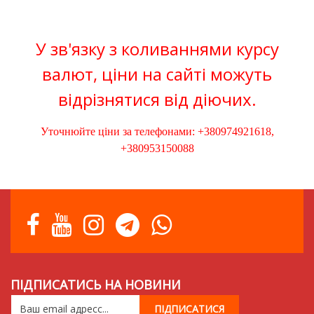
У зв'язку з коливаннями курсу
валют, ціни на сайті можуть
відрізнятися від діючих.
Уточнюйте ціни за телефонами: +380974921618,
+380953150088
ПІДПИСАТИСЬ НА НОВИНИ