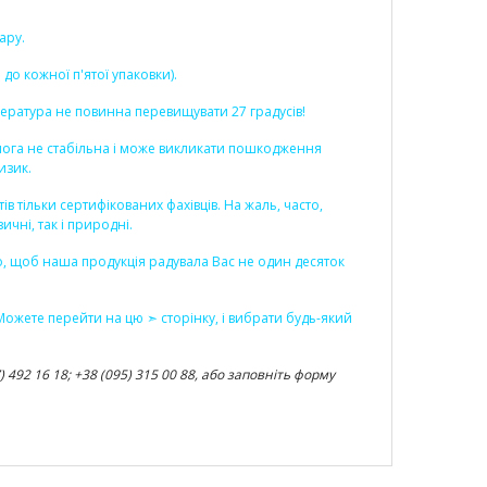
ару.
о кожної п'ятої упаковки).
пература не повинна перевищувати 27 градусів!
ідлога не стабільна і може викликати пошкодження
изик.
 тільки сертифікованих фахівців. На жаль, часто,
чні, так і природні.
во, щоб наша продукція радувала Вас не один десяток
. Можете перейти на цю ➣
сторінку
, і вибрати будь-який
492 16 18; +38 (095) 315 00 88, або заповніть форму