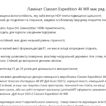
Ламінат Classen Expedition 4V WR має ряд
двищена вологостійкість,
яку забезпечує HDF плита підвищеної щільності;
йкий до подряпин та стирання
, завдяки особливому твердому покриттю по
galoc Aqua (5G Замок);
Має 100% герметичність
;
ходить для підлоги з водяним підігрівом;
остійкий
, має дуже низький рівень горючості;
е малий вміст формальдегідів E1
, не має в складі хлоридних з'єднать;
є матову шовковисту поверхню, властиву натуральній деревині. Але з тим, п
рхні;
Стійкий до вигорання денним світлом;
антія від 15 до 25 років
для домашнього використання;
склюзивні
дизайнерські декори німецького виробника Classen Expedition 4
мінат
Классен Експедішн 4В ВР Дуб Асал 55012
, хорошої якості, німецький
12
в Києві, в наш час покупка стала простішою, технології не стоять на місці
зин-салон, або на сайті інтернет-магазину LaminatART оформити замовленн
овлення
Дуб Асал 55012 Classen Expedition 4V WR
.
 відповідає якості європейського ламінату, товар повністю відповідає всі