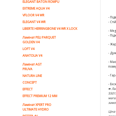
ELEGANT BATON ROMPU
EXTREME AQUA V4
VFLOOR V4 WR
- Пі
ELEGANT V4 WR
-
Сті
LIBERTE HERRINGBONE V4 WR X LOCK
- Me
-
Під
Ламiнат PELI PARQUET
GOLDEN V4
-
Жар
LOFT V4
-
Дуж
ANATOLIA V4
- Ма
Ламiнат AGT
пове
PRUVA
-
Гар
NATURA LINE
CONCEPT
- Ек
➨ Ла
EFFECT
550
EFFECT PREMIUM 12 MM
мага
зам
Ламінат XPERT PRO
ULTIMATE HYDRO
Ціна