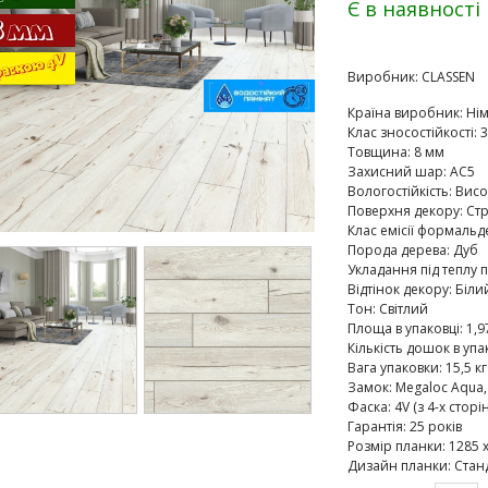
Є в наявності
Виробник:
CLASSEN
Країна виробник
:
Ні
Клас зносостійкості
:
3
Товщина
:
8 мм
Захисний шар
:
AC5
Вологостійкість
:
Висо
Поверхня декору
:
Ст
Клас емісії формальд
Порода дерева
:
Дуб
Укладання під теплу п
Відтінок декору
:
Біли
Тон
:
Світлий
Площа в упаковці
:
1,9
Кількість дошок в упа
Вага упаковки
:
15,5 кг
Замок
:
Megaloc Aqua,
Фаска
:
4V (з 4-х сторін
Гарантія
:
25 років
Розмір планки
:
1285 х
Дизайн планки
:
Стан