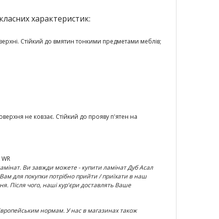
 класних характеристик:
верхні. Стійкий до вмятин тонкими предметами меблів;
оверхня не ковзає. Стійкий до прояву п'ятен на
V WR
 ламінат. Ви завжди можете - купити ламінат
Дуб Асал
. Вам для покупки потрібно прийти / приїхати в наш
я. Після чого, наші кур'єри доставлять Ваше
м Європейським нормам. У нас в магазинах також