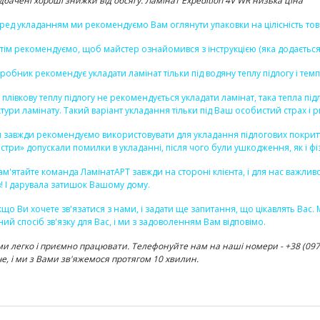
дбачені хороші знижки від обсягу. Ламінат Expedition 4V WR низька ціна
ред укладанням ми рекомендуємо Вам оглянути упаковки на цілісність тов
тім рекомендуємо, щоб майстер ознайомився з інструкцією (яка додається д
робник рекомендує укладати ламінат тільки під водяну теплу підлогу і тем
 плівкову теплу підлогу не рекомендується укладати ламінат, така тепла п
ктури ламінату. Такий варіант укладання тільки під Ваш особистий страх і р
 завжди рекомендуємо використовувати для укладання підлогових покриттів
стри» допускали помилки в укладанні, після чого були ушкодження, як і фізи
пам'ятайте команда ЛамінатАРТ завжди на стороні клієнта, і для нас важли
в! І дарувала затишок Вашому дому.
що Ви хочете зв'язатися з нами, і задати ще запитання, що цікавлять Вас
ний спосіб зв'язку для Вас, і ми з задоволенням Вам відповімо.
ми легко і приємно працювати. Телефонуйте нам на наші номери - +38 (097) 
е, і ми з Вами зв'яжемося протягом 10 хвилин.