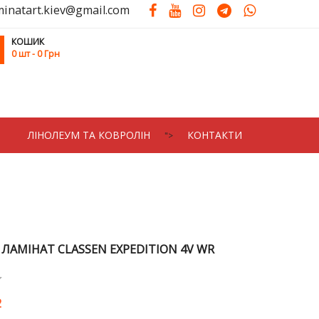
minatart.kiev@gmail.com
КОШИК
0
шт
- 0 Грн
ЛIНОЛЕУМ ТА КОВРОЛIН
КОНТАКТИ
">
 ЛАМІНАТ CLASSEN EXPEDITION 4V WR
2