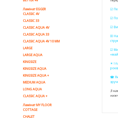
BETTER 4V
пере
Ламiнат EGGER
☑ Пе
CLASSIC 4V
☑ По
CLASSIC 33
☑ Ви
CLASSIC AQUA 4V
CLASSIC AQUA 33
☒ На
стру
CLASSIC AQUA 4V 10 MM
LARGE
☑ Ми
«май
LARGE AQUA
KINGSIZE
☀ І 
рокі
KINGSIZE AQUA
KINGSIZE AQUA +
☎ Як
зруч
MEDIUM AQUA
LONG AQUA
З на
нижч
CLASSIC AQUA +
Ламінат MY FLOOR
COTTAGE
CHALET