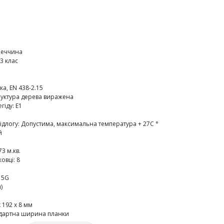
меччина
3 клас
ка, EN 438-2.15
руктура дерева виражена
егіду
:
E1
ідлогу
:
Допустима, максимальна температура + 27C °
й
73 м.кв.
ковці
:
8
 5G
)
 192 х 8 мм
дартна ширина планки