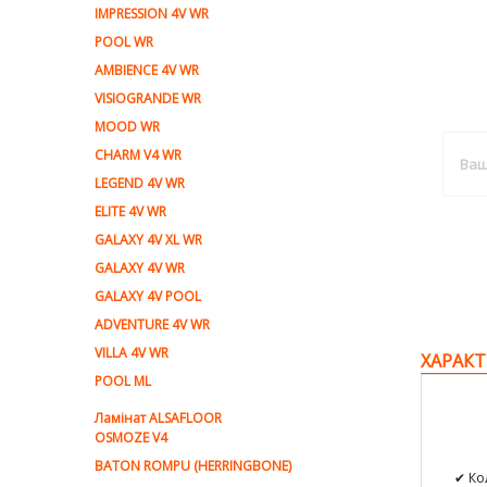
IMPRESSION 4V WR
POOL WR
AMBIENCE 4V WR
VISIOGRANDE WR
MOOD WR
CHARM V4 WR
LEGEND 4V WR
ELITE 4V WR
GALAXY 4V XL WR
GALAXY 4V WR
GALAXY 4V POOL
ADVENTURE 4V WR
VILLA 4V WR
ХАРАКТ
POOL ML
Ламiнат ALSAFLOOR
OSMOZE V4
BATON ROMPU (HERRINGBONE)
✔ Ко