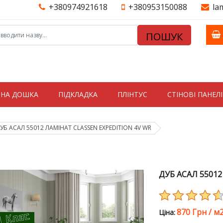
+380974921618
+380953150088
la
ПОШУК
ТНА ДОШКА
ПІДКЛАДКА
ПЛІНТУС
СТIНОВI ПАНЕЛI
УБ АСАЛ 55012 ЛАМІНАТ CLASSEN EXPEDITION 4V WR
ДУБ АСАЛ 55012
870 Грн
/
м
Цiна: